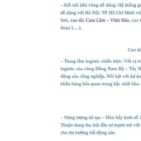
– Kết nối liên vùng dễ dàng: Hệ thống 
dễ dàng với Hà Nội, TP. Hồ Chí Minh v
Sơn,
cao tốc Cam Lâm – Vĩnh Hảo
, cao
đoạn I,…).
Cao t
– Trung tâm logistic chiến lược: Với vị 
logistic của vùng Đông Nam Bộ – Tây N
động sản công nghiệp. Nổi bật với dự á
khẩu hàng hóa quan trọng bậc nhất khu 
– Năng lượng tái tạo – Đòn bẩy kinh tế: 
Thuận đang thu hút đầu tư mạnh mẽ với dự
cho thị trường bất động sản.