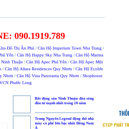
: 090.1919.789
Khu Đô Thị Ân Phú
/
Căn Hộ Imperium Town Nha Trang
/
Phú Yên
/
Căn Hộ Happy Sky Nha Trang
/
Căn Hộ Marina
 Ninh Thuận
/
Căn Hộ Apec Phú Yên
/
Căn Hộ Apec Mũi
m
/
Căn Hộ Altara Residences Quy Nhơn
/
Căn Hộ Ecolife
y Nhơn
/
Căn Hộ Vina Panorama Quy Nhơn
/
Shophouse
VCN Phước Long
Bất động sản Ninh Thuận đón sóng
đầu tư mạnh nhất trong 10 năm
THÔN
Trung Nguyên Legend động thổ nhà
máy cà phê lớn bậc nhất Đông Nam
CTCP PHÁT TR
Á