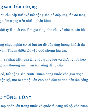
ng sản trầm trọng
nhu cầu cấp thiết về bất động sản để đáp ứng tốc độ tăng
nghiêm trọng trên nhiều phân khúc:
đôi tỷ lệ xuất cư, làm gia tăng nhu cầu về nhà ở, căn hộ
àng chục nghìn cơ sở lưu trú để đáp ứng lượng khách du
Ninh Thuận thiếu tới ~15.000 phòng lưu trú,
rí: Sự phát triển của tầng lớp trung lưu và thượng lưu kéo
ng tâm thương mại, tiện ích sống đẳng cấp.
g có, bất động sản Ninh Thuận đang bước vào giai đoạn
hập kỷ, mở ra cơ hội lớn cho nhà đầu tư đón đầu làn sóng
C “ÔNG LỚN”
 tập đoàn lớn trong nước và quốc tế đang đổ bộ vào Ninh