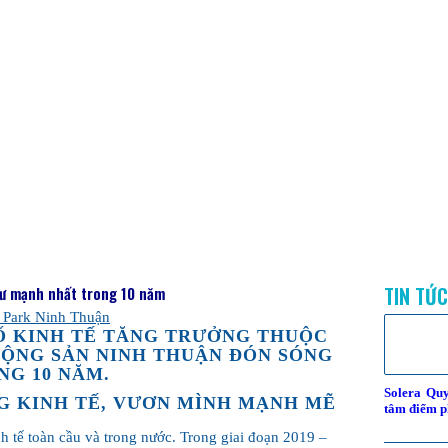
TIN TỨ
tư mạnh nhất trong 10 năm
 Park Ninh Thuận
SỐ KINH TẾ TĂNG TRƯỞNG THUỘC
ĐỘNG SẢN NINH THUẬN ĐÓN SÓNG
NG 10 NĂM.
Solera Qu
G KINH TẾ, VƯƠN MÌNH MẠNH MẼ
tâm điểm p
h tế toàn cầu và trong nước. Trong giai đoạn 2019 –