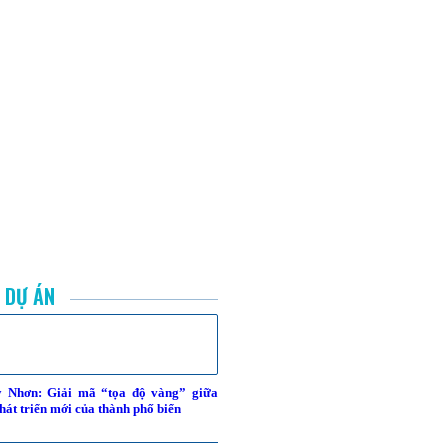
C DỰ ÁN
y Nhơn: Giải mã “tọa độ vàng” giữa
hát triển mới của thành phố biển