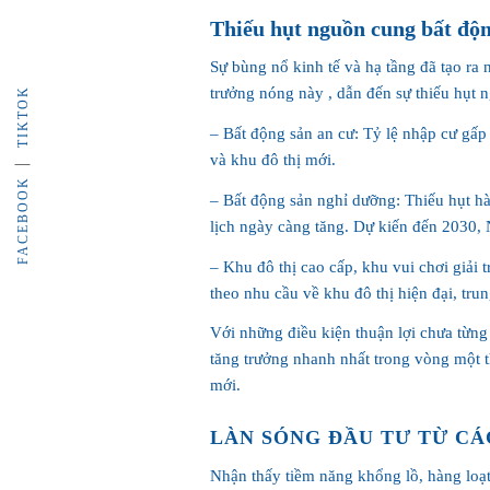
Thiếu hụt nguồn cung bất độ
Sự bùng nổ kinh tế và hạ tầng đã tạo ra 
trưởng nóng này , dẫn đến sự thiếu hụt 
TIKTOK
– Bất động sản an cư: Tỷ lệ nhập cư gấp 
và khu đô thị mới.
FACEBOOK
– Bất động sản nghỉ dưỡng: Thiếu hụt h
lịch ngày càng tăng. Dự kiến đến 2030, 
– Khu đô thị cao cấp, khu vui chơi giải t
theo nhu cầu về khu đô thị hiện đại, tru
Với những điều kiện thuận lợi chưa từn
tăng trưởng nhanh nhất trong vòng một t
mới.
LÀN SÓNG ĐẦU TƯ TỪ CÁ
Nhận thấy tiềm năng khổng lồ, hàng loạt