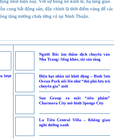
động nhất hiện nay. Với sự bùng nổ kinh tế, hạ tầng giao
uồn cung bất động sản, đây chính là thời điểm vàng để các
sóng tăng trưởng chưa từng có tại Ninh Thuận.
Người Bắc âm thầm dịch chuyển vào
Nha Trang: Sống khỏe, tài sản tăng
u lượt
Điện hạt nhân tái khởi động – Bình Sơn
Ocean Park nổi lên như “thủ phủ lưu trú
chuyên gia” mới
Sun Group ra mắt “siêu phẩm”
Charmora City mô hình Sponge City
La Tiên Central Villa – Không gian
nghỉ dưỡng xanh