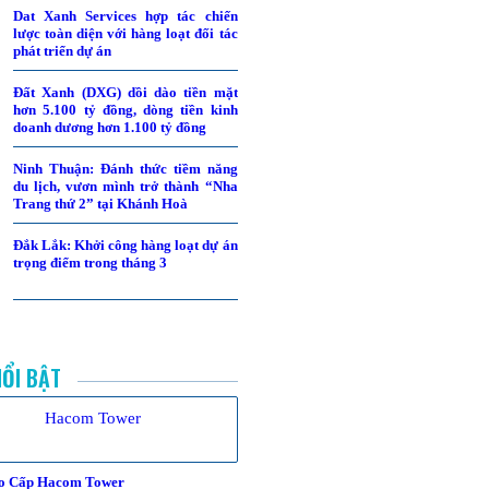
Dat Xanh Services hợp tác chiến
lược toàn diện với hàng loạt đối tác
phát triển dự án
Đất Xanh (DXG) dồi dào tiền mặt
hơn 5.100 tỷ đồng, dòng tiền kinh
doanh dương hơn 1.100 tỷ đồng
Ninh Thuận: Đánh thức tiềm năng
du lịch, vươn mình trở thành “Nha
Trang thứ 2” tại Khánh Hoà
Đắk Lắk: Khởi công hàng loạt dự án
trọng điểm trong tháng 3
NỔI BẬT
o Cấp Hacom Tower