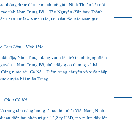
giao thông được đầu tư mạnh mẽ giúp Ninh Thuận kết nối
…
à các tỉnh Nam Trung Bộ – Tây Nguyên (Sân bay Thành
 tốc Phan Thiết – Vĩnh Hảo, tàu siêu tốc Bắc Nam giai
ốc Cam Lâm – Vĩnh Hảo.
trí đắc địa, Ninh Thuận đang vươn lên trở thành trọng điểm
guyên – Nam Trung Bộ, thúc đẩy giao thương và bất
n Cảng nước sâu Cà Ná – Điểm trung chuyển và xuất nhập
vực duyên hải miền Trung.
Cảng Cà Ná.
Là trung tâm năng lượng tái tạo lớn nhất Việt Nam, Ninh
 án điện hạt nhân trị giá 12,2 tỷ USD, tạo ra lực đẩy lớn