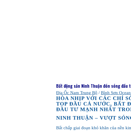
Bất động sản Ninh Thuận đón sóng đầu 
Địa Ốc Nam Trung Bộ
/
Bình Sơn Ocean
HÒA NHỊP VỚI CÁC CHỈ 
TOP ĐẦU CẢ NƯỚC, BẤT 
ĐẦU TƯ MẠNH NHẤT TRO
NINH THUẬN – VƯỢT SÓN
Bất chấp giai đoạn khó khăn của nền kin