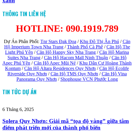
xanh
THÔNG TIN LIÊN HỆ
HOTLINE: 090.1919.789
Dự Án Phân Phối:
Tnr Stars Đak Đoa
/
Khu Đô Thị Ân Phú
/
Căn
Hộ Imperium Town Nha Trang
/
Thành Phố Cà Phê
/
Căn Hộ The
Light Phú Yên
/
Căn Hộ Happy Sky Nha Trang
/
Căn Hộ Marina
Suites Nha Trang
/
Căn Hộ Hacom Mall Ninh Thuận
/
Căn Hộ
Apec Phú Yên
/
Căn Hộ Apec Mũi Né
/
Khu Dân Cư Hoàng Thành
Kontum
/
Căn Hộ Altara Residences Quy Nhơn
/
Căn Hộ Ecolife
Riverside Quy Nhơn
/
Căn Hộ TMS Quy Nhơn
/
Căn Hộ Vina
Panorama Quy Nhơn
/
Shophouse VCN Phước Long
TIN TỨC DỰ ÁN
6 Tháng 6, 2025
Solera Quy Nhơn: Giải mã “tọa độ vàng” giữa tâm
điểm phát triển mới của thành phố biển