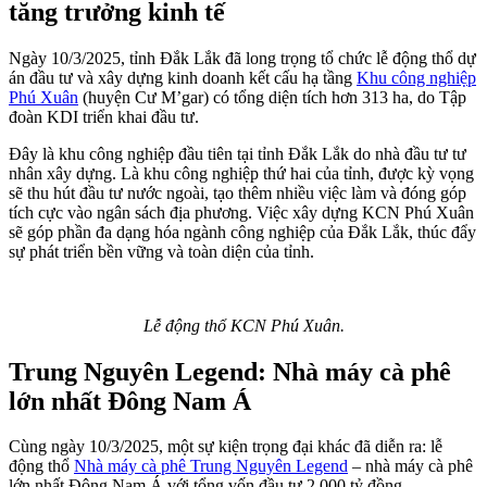
tăng trưởng kinh tế
Ngày 10/3/2025, tỉnh Đắk Lắk đã long trọng tổ chức lễ động thổ dự
án đầu tư và xây dựng kinh doanh kết cấu hạ tầng
Khu công nghiệp
Phú Xuân
(huyện Cư M’gar) có tổng diện tích hơn 313 ha, do Tập
đoàn KDI triển khai đầu tư.
Đây là khu công nghiệp đầu tiên tại tỉnh Đắk Lắk do nhà đầu tư tư
nhân xây dựng. Là khu công nghiệp thứ hai của tỉnh, được kỳ vọng
sẽ thu hút đầu tư nước ngoài, tạo thêm nhiều việc làm và đóng góp
tích cực vào ngân sách địa phương. Việc xây dựng KCN Phú Xuân
sẽ góp phần đa dạng hóa ngành công nghiệp của Đắk Lắk, thúc đẩy
sự phát triển bền vững và toàn diện của tỉnh.
Lễ động thổ KCN Phú Xuân.
Trung Nguyên Legend: Nhà máy cà phê
lớn nhất Đông Nam Á
Cùng ngày 10/3/2025, một sự kiện trọng đại khác đã diễn ra: lễ
động thổ
Nhà máy cà phê Trung Nguyên Legend
– nhà máy cà phê
lớn nhất Đông Nam Á với tổng vốn đầu tư 2.000 tỷ đồng.