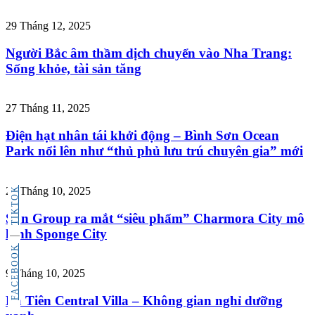
29 Tháng 12, 2025
Người Bắc âm thầm dịch chuyển vào Nha Trang:
Sống khỏe, tài sản tăng
27 Tháng 11, 2025
Điện hạt nhân tái khởi động – Bình Sơn Ocean
Park nổi lên như “thủ phủ lưu trú chuyên gia” mới
29 Tháng 10, 2025
TIKTOK
Sun Group ra mắt “siêu phẩm” Charmora City mô
hình Sponge City
FACEBOOK
9 Tháng 10, 2025
La Tiên Central Villa – Không gian nghỉ dưỡng