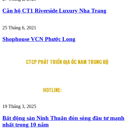
Căn hộ CT1 Riverside Luxury Nha Trang
25 Tháng 6, 2021
Shophouse VCN Phước Long
CTCP PHÁT TRIỂN ĐỊA ỐC NAM TRUNG BỘ
Địa chỉ: 76 Quang Trung, P. Lộc Thọ, TP. Nha Trang
Email: info@diaocnamtrungbo.vn
Website: www.diaocnamtrungbo.vn
HOTLINE:
0901.919.789
19 Tháng 3, 2025
Bất động sản Ninh Thuận đón sóng đầu tư mạnh
nhất trong 10 năm