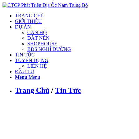
TRANG CHỦ
GIỚI THIỆU
DỰ ÁN
CĂN HỘ
ĐẤT NỀN
SHOPHOUSE
BĐS NGHỈ DƯỠNG
TIN TỨC
TUYỂN DỤNG
LIÊN HỆ
ĐẦU TƯ
Menu
Menu
Trang Chủ
/
Tin Tức