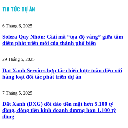
TIN TỨC DỰ ÁN
6 Tháng 6, 2025
Solera Quy Nhơn: Giải mã “tọa độ vàng” giữa tâm
điểm phát triển mới của thành phố biển
29 Tháng 5, 2025
Dat Xanh Services hợp tác chiến lược toàn diện với
hàng loạt đối tác phát triển dự án
7 Tháng 5, 2025
Đất Xanh (DXG) dồi dào tiền mặt hơn 5.100 tỷ
đồng, dòng tiền kinh doanh dương hơn 1.100 tỷ
đồng