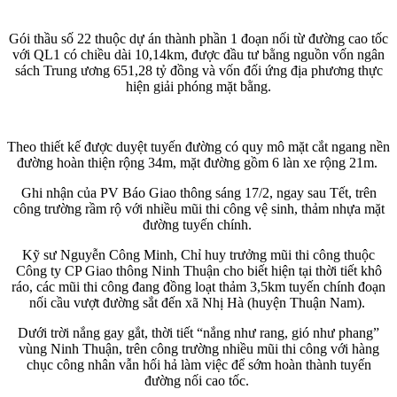
Gói thầu số 22 thuộc dự án thành phần 1 đoạn nối từ đường cao tốc
với QL1 có chiều dài 10,14km, được đầu tư bằng nguồn vốn ngân
sách Trung ương 651,28 tỷ đồng và vốn đối ứng địa phương thực
hiện giải phóng mặt bằng.
Theo thiết kế được duyệt tuyến đường có quy mô mặt cắt ngang nền
đường hoàn thiện rộng 34m, mặt đường gồm 6 làn xe rộng 21m.
Ghi nhận của PV Báo Giao thông sáng 17/2, ngay sau Tết, trên
công trường rầm rộ với nhiều mũi thi công vệ sinh, thảm nhựa mặt
đường tuyến chính.
Kỹ sư Nguyễn Công Minh, Chỉ huy trưởng mũi thi công thuộc
Công ty CP Giao thông Ninh Thuận cho biết hiện tại thời tiết khô
ráo, các mũi thi công đang đồng loạt thảm 3,5km tuyến chính đoạn
nối cầu vượt đường sắt đến xã Nhị Hà (huyện Thuận Nam).
Dưới trời nắng gay gắt, thời tiết “nắng như rang, gió như phang”
vùng Ninh Thuận, trên công trường nhiều mũi thi công với hàng
chục công nhân vẫn hối hả làm việc để sớm hoàn thành tuyến
đường nối cao tốc.