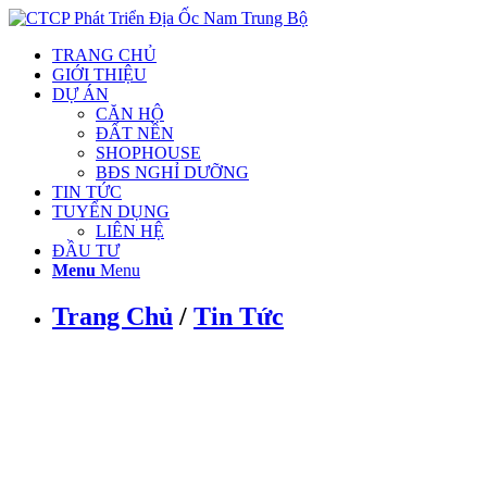
TRANG CHỦ
GIỚI THIỆU
DỰ ÁN
CĂN HỘ
ĐẤT NỀN
SHOPHOUSE
BĐS NGHỈ DƯỠNG
TIN TỨC
TUYỂN DỤNG
LIÊN HỆ
ĐẦU TƯ
Menu
Menu
Trang Chủ
/
Tin Tức