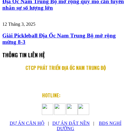
Địa Ốc Nam Trung Bộ mở rộng quy mô cần tuyển
nhân sự số lượng lớn
12 Tháng 3, 2025
Giải Pickleball Địa Ốc Nam Trung Bộ mở rộng
mừng 8-3
THÔNG TIN LIÊN HỆ
CTCP PHÁT TRIỂN ĐỊA ỐC NAM TRUNG BỘ
Địa chỉ: 76 Quang Trung, P. Lộc Thọ, TP. Nha Trang
Email: info@diaocnamtrungbo.vn
Website: www.diaocnamtrungbo.vn
HOTLINE:
0901.919.789
DỰ ÁN CĂN HỘ
|
DỰ ÁN ĐẤT NỀN
|
BĐS NGHỈ
DƯỠNG