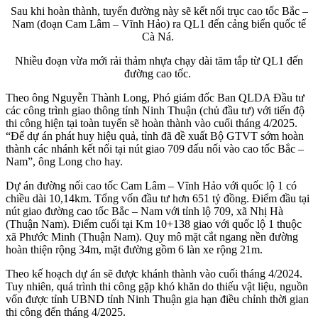
Sau khi hoàn thành, tuyến đường này sẽ kết nối trục cao tốc Bắc –
Nam (đoạn Cam Lâm – Vĩnh Hảo) ra QL1 đến cảng biển quốc tế
Cà Ná.
Nhiều đoạn vừa mới rải thảm nhựa chạy dài tăm tắp từ QL1 đến
đường cao tốc.
Theo ông Nguyễn Thành Long, Phó giám đốc Ban QLDA Đầu tư
các công trình giao thông tỉnh Ninh Thuận (chủ đầu tư) với tiến độ
thi công hiện tại toàn tuyến sẽ hoàn thành vào cuối tháng 4/2025.
“Để dự án phát huy hiệu quả, tỉnh đã đề xuất Bộ GTVT sớm hoàn
thành các nhánh kết nối tại nút giao 709 đấu nối vào cao tốc Bắc –
Nam”, ông Long cho hay.
Dự án đường nối cao tốc Cam Lâm – Vĩnh Hảo với quốc lộ 1 có
chiều dài 10,14km. Tổng vốn đầu tư hơn 651 tỷ đồng. Điểm đầu tại
nút giao đường cao tốc Bắc – Nam với tỉnh lộ 709, xã Nhị Hà
(Thuận Nam). Điểm cuối tại Km 10+138 giao với quốc lộ 1 thuộc
xã Phước Minh (Thuận Nam). Quy mô mặt cắt ngang nền đường
hoàn thiện rộng 34m, mặt đường gồm 6 làn xe rộng 21m.
Theo kế hoạch dự án sẽ được khánh thành vào cuối tháng 4/2024.
Tuy nhiên, quá trình thi công gặp khó khăn do thiếu vật liệu, nguồn
vốn được tỉnh UBND tỉnh Ninh Thuận gia hạn điều chỉnh thời gian
thi công đến tháng 4/2025.