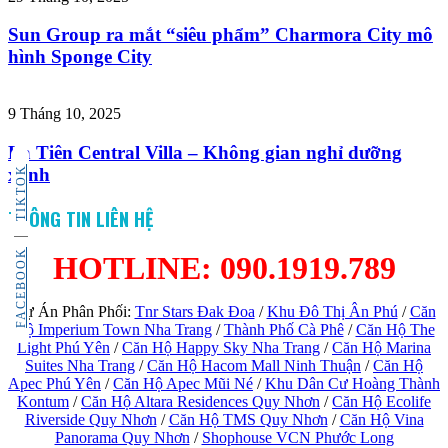
Sun Group ra mắt “siêu phẩm” Charmora City mô
hình Sponge City
9 Tháng 10, 2025
La Tiên Central Villa – Không gian nghỉ dưỡng
TIKTOK
xanh
THÔNG TIN LIÊN HỆ
FACEBOOK
HOTLINE: 090.1919.789
Dự Án Phân Phối:
Tnr Stars Đak Đoa
/
Khu Đô Thị Ân Phú
/
Căn
Hộ Imperium Town Nha Trang
/
Thành Phố Cà Phê
/
Căn Hộ The
Light Phú Yên
/
Căn Hộ Happy Sky Nha Trang
/
Căn Hộ Marina
Suites Nha Trang
/
Căn Hộ Hacom Mall Ninh Thuận
/
Căn Hộ
Apec Phú Yên
/
Căn Hộ Apec Mũi Né
/
Khu Dân Cư Hoàng Thành
Kontum
/
Căn Hộ Altara Residences Quy Nhơn
/
Căn Hộ Ecolife
Riverside Quy Nhơn
/
Căn Hộ TMS Quy Nhơn
/
Căn Hộ Vina
Panorama Quy Nhơn
/
Shophouse VCN Phước Long