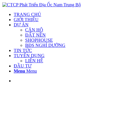
TRANG CHỦ
GIỚI THIỆU
DỰ ÁN
CĂN HỘ
ĐẤT NỀN
SHOPHOUSE
BĐS NGHỈ DƯỠNG
TIN TỨC
TUYỂN DỤNG
LIÊN HỆ
ĐẦU TƯ
Menu
Menu