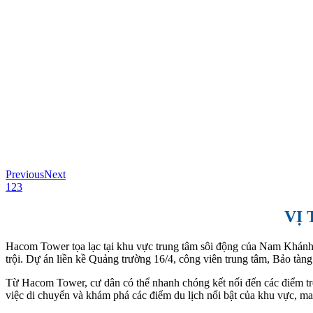
Previous
Next
1
2
3
VỊ
Hacom Tower tọa lạc tại khu vực trung tâm sôi động của Nam Khánh Hò
trội. Dự án liền kề Quảng trường 16/4, công viên trung tâm, Bảo tàn
Từ Hacom Tower, cư dân có thể nhanh chóng kết nối đến các điểm trọng 
việc di chuyển và khám phá các điểm du lịch nổi bật của khu vực, ma