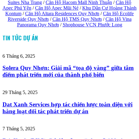
Suites Nha Trang
/
Căn Hộ Hacom Mall Ninh Thuận
/
Căn Hộ
Apec Phú Yên
/
Căn Hộ Apec Mũi Né
/
Khu Dân Cư Hoàng Thành
Kontum
/
Căn Hộ Altara Residences Quy Nhơn
/
Căn Hộ Ecolife
Riverside Quy Nhơn
/
Căn Hộ TMS Quy Nhơn
/
Căn Hộ Vina
Panorama Quy Nhơn
/
Shophouse VCN Phước Long
TIN TỨC DỰ ÁN
6 Tháng 6, 2025
Solera Quy Nhơn: Giải mã “tọa độ vàng” giữa tâm
điểm phát triển mới của thành phố biển
29 Tháng 5, 2025
Dat Xanh Services hợp tác chiến lược toàn diện với
hàng loạt đối tác phát triển dự án
7 Tháng 5, 2025