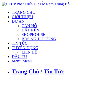
TRANG CHỦ
GIỚI THIỆU
DỰ ÁN
CĂN HỘ
ĐẤT NỀN
SHOPHOUSE
BĐS NGHỈ DƯỠNG
TIN TỨC
TUYỂN DỤNG
LIÊN HỆ
ĐẦU TƯ
Menu
Menu
Trang Chủ
/
Tin Tức