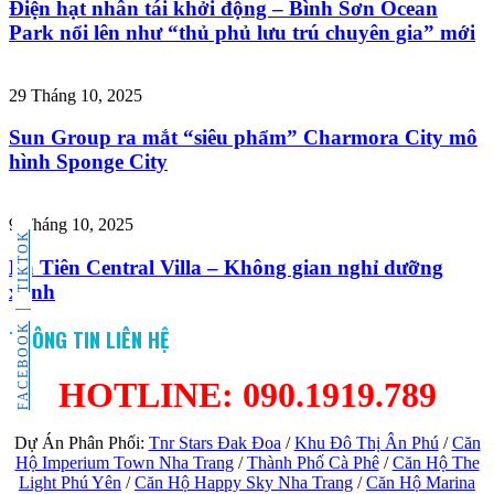
Điện hạt nhân tái khởi động – Bình Sơn Ocean
Park nổi lên như “thủ phủ lưu trú chuyên gia” mới
29 Tháng 10, 2025
Sun Group ra mắt “siêu phẩm” Charmora City mô
hình Sponge City
9 Tháng 10, 2025
TIKTOK
La Tiên Central Villa – Không gian nghỉ dưỡng
xanh
FACEBOOK
THÔNG TIN LIÊN HỆ
HOTLINE: 090.1919.789
Dự Án Phân Phối:
Tnr Stars Đak Đoa
/
Khu Đô Thị Ân Phú
/
Căn
Hộ Imperium Town Nha Trang
/
Thành Phố Cà Phê
/
Căn Hộ The
Light Phú Yên
/
Căn Hộ Happy Sky Nha Trang
/
Căn Hộ Marina