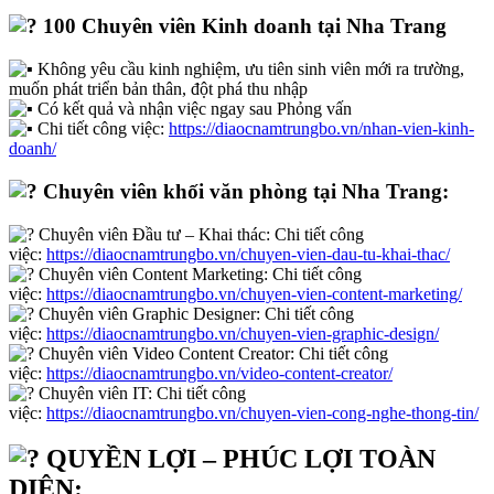
100 Chuyên viên Kinh doanh tại Nha Trang
Không yêu cầu kinh nghiệm, ưu tiên sinh viên mới ra trường,
muốn phát triển bản thân, đột phá thu nhập
Có kết quả và nhận việc ngay sau Phỏng vấn
Chi tiết công việc:
https://diaocnamtrungbo.vn/nhan-vien-kinh-
doanh/
Chuyên viên khối văn phòng tại Nha Trang:
Chuyên viên Đầu tư – Khai thác: Chi tiết công
việc:
https://diaocnamtrungbo.vn/chuyen-vien-dau-tu-khai-thac/
Chuyên viên Content Marketing: Chi tiết công
việc:
https://diaocnamtrungbo.vn/chuyen-vien-content-marketing/
Chuyên viên Graphic Designer: Chi tiết công
việc:
https://diaocnamtrungbo.vn/chuyen-vien-graphic-design/
Chuyên viên Video Content Creator: Chi tiết công
việc:
https://diaocnamtrungbo.vn/video-content-creator/
Chuyên viên IT: Chi tiết công
việc:
https://diaocnamtrungbo.vn/chuyen-vien-cong-nghe-thong-tin/
QUYỀN LỢI – PHÚC LỢI TOÀN
DIỆN: