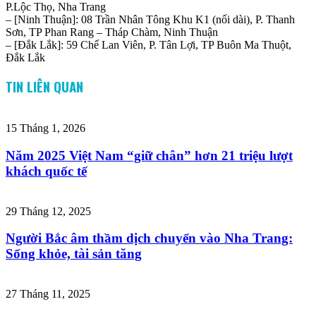
P.Lộc Thọ, Nha Trang
– [Ninh Thuận]: 08 Trần Nhân Tông Khu K1 (nối dài), P. Thanh
Sơn, TP Phan Rang – Tháp Chàm, Ninh Thuận
– [Đắk Lắk]: 59 Chế Lan Viên, P. Tân Lợi, TP Buôn Ma Thuột,
Đắk Lắk
TIN LIÊN QUAN
15 Tháng 1, 2026
Năm 2025 Việt Nam “giữ chân” hơn 21 triệu lượt
khách quốc tế
29 Tháng 12, 2025
Người Bắc âm thầm dịch chuyển vào Nha Trang:
Sống khỏe, tài sản tăng
27 Tháng 11, 2025