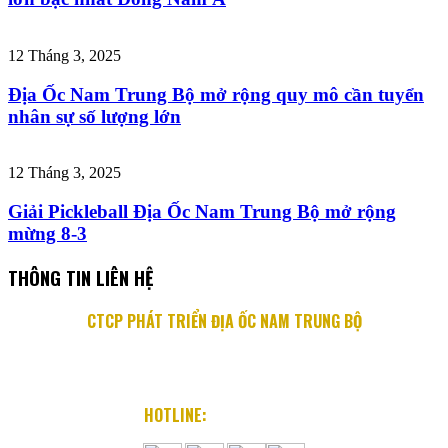
12 Tháng 3, 2025
Địa Ốc Nam Trung Bộ mở rộng quy mô cần tuyển
nhân sự số lượng lớn
12 Tháng 3, 2025
Giải Pickleball Địa Ốc Nam Trung Bộ mở rộng
mừng 8-3
THÔNG TIN LIÊN HỆ
CTCP PHÁT TRIỂN ĐỊA ỐC NAM TRUNG BỘ
Địa chỉ: 76 Quang Trung, P. Lộc Thọ, TP. Nha Trang
Email: info@diaocnamtrungbo.vn
Website: www.diaocnamtrungbo.vn
HOTLINE:
0901.919.789