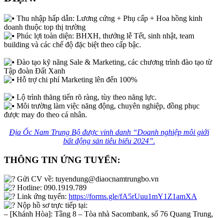
Thu nhập hấp dẫn: Lương cứng + Phụ cấp + Hoa hồng kinh
doanh thuộc top thị trường
Phúc lợi toàn diện: BHXH, thưởng lễ Tết, sinh nhật, team
building và các chế độ đặc biệt theo cấp bậc.
Đào tạo kỹ năng Sale & Marketing, các chương trình đào tạo từ
Tập đoàn Đất Xanh
Hỗ trợ chi phí Marketing lên đến 100%
Lộ trình thăng tiến rõ ràng, tùy theo năng lực.
Môi trường làm việc năng động, chuyên nghiệp, đồng phục
được may đo theo cá nhân.
Địa Ốc Nam Trung Bộ được vinh danh “Doanh nghiệp môi giới
bất động sản tiêu biểu 2024”.
THÔNG TIN ỨNG TUYỂN:
Gửi CV về: tuyendung@diaocnamtrungbo.vn
Hotline: 090.1919.789
Link ứng tuyển:
https://forms.gle/fA5rUuu1mY1Z1amXA
Nộp hồ sơ trực tiếp tại:
– [Khánh Hòa]: Tầng 8 – Tòa nhà Sacombank, số 76 Quang Trung,