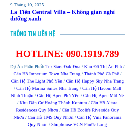
9 Tháng 10, 2025
La Tiên Central Villa – Không gian nghỉ
dưỡng xanh
THÔNG TIN LIÊN HỆ
HOTLINE: 090.1919.789
Dự Án Phân Phối:
Tnr Stars Đak Đoa
/
Khu Đô Thị Ân Phú
/
Căn Hộ Imperium Town Nha Trang
/
Thành Phố Cà Phê
/
Căn Hộ The Light Phú Yên
/
Căn Hộ Happy Sky Nha Trang
/
Căn Hộ Marina Suites Nha Trang
/
Căn Hộ Hacom Mall
Ninh Thuận
/
Căn Hộ Apec Phú Yên
/
Căn Hộ Apec Mũi Né
/
Khu Dân Cư Hoàng Thành Kontum
/
Căn Hộ Altara
Residences Quy Nhơn
/
Căn Hộ Ecolife Riverside Quy
Nhơn
/
Căn Hộ TMS Quy Nhơn
/
Căn Hộ Vina Panorama
Quy Nhơn
/
Shophouse VCN Phước Long