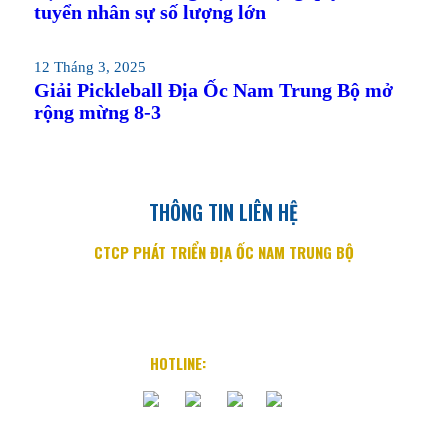
tuyển nhân sự số lượng lớn
12 Tháng 3, 2025
Giải Pickleball Địa Ốc Nam Trung Bộ mở
rộng mừng 8-3
THÔNG TIN LIÊN HỆ
CTCP PHÁT TRIỂN ĐỊA ỐC NAM TRUNG BỘ
Địa chỉ: 76 Quang Trung, P. Lộc Thọ, TP. Nha Trang
Email: info@diaocnamtrungbo.vn
Website: www.diaocnamtrungbo.vn
HOTLINE:
0901.919.789