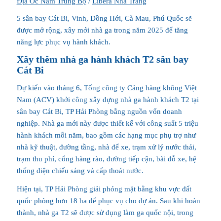
Địa Ốc Nam Trung Bộ
/
Libera Nha Trang
5 sân bay Cát Bi, Vinh, Đồng Hới, Cà Mau, Phú Quốc sẽ
được mở rộng, xây mới nhà ga trong năm 2025 để tăng
năng lực phục vụ hành khách.
Xây thêm nhà ga hành khách T2 sân bay
Cát Bi
Dự kiến vào tháng 6, Tổng công ty Cảng hàng không Việt
Nam (ACV) khởi công xây dựng nhà ga hành khách T2 tại
sân bay Cát Bi, TP Hải Phòng bằng nguồn vốn doanh
nghiệp. Nhà ga mới này được thiết kế với công suất 5 triệu
hành khách mỗi năm, bao gồm các hạng mục phụ trợ như
nhà kỹ thuật, đường tầng, nhà để xe, trạm xử lý nước thải,
trạm thu phí, cổng hàng rào, đường tiếp cận, bãi đỗ xe, hệ
thống điện chiếu sáng và cấp thoát nước.
Hiện tại, TP Hải Phòng giải phóng mặt bằng khu vực đất
quốc phòng hơn 18 ha để phục vụ cho dự án. Sau khi hoàn
thành, nhà ga T2 sẽ được sử dụng làm ga quốc nội, trong