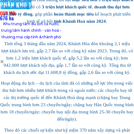
PHÂN KHU 1
lưu trú, trong đó có
3 triệu lượt khách quốc tế
,
doanh thu đạt hơn
QUY MÔ:
40.100 tỷ đồng
, góp phần
hoàn thành mục tiêu
kế hoạch phát triển
676 ha
kinh tế xã hội
tỉnh Khánh Hoà năm 2024
.
Khu trung tâm du lịch cả nước,
trung tâm hành chính - văn hoá -
thương mại cấp tỉnh & thành phố
Tính tổng 3 tháng đầu năm 2024, Khánh Hòa đón khoảng 2,1 triệu
lượt khách lưu trú, gấp 2,7 lần so với cùng kỳ năm 2023. Trong đó, có
hơn 1,2 triệu lượt khách quốc tế, gấp 5,2 lần so với cùng kỳ; hơn
✖
942.000 lượt khách nội địa, gấp 1,7 lần so với cùng kỳ. Tổng thu từ
khách du lịch ước đạt 11.608,8 tỷ đồng, gấp 2,6 lần so với cùng kỳ.
Hoạt động du lịch – du lịch của tỉnh đã có những nỗ lực lớn trong việc
thu hút hơn nhiều lượt khách trong và ngoài nước; các chuyến bay từ
các thị trường quốc tế đến Khánh Hoà tăng mạnh (chặng bay Trung
Quốc trung bình hơn 23 chuyến/ngày; chặng bay Hàn Quốc trung bình
hơn 18 chuyến/ngày; chuyến bay nội địa trung bình 25-30 chuyến bay
đến/ngày).
Theo đó các chuỗi sự kiện như kỷ niệm 370 năm xây dựng và phát