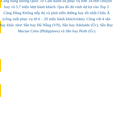
Cảng hàng không Quốc Tế Cam Ranh đã phục vụ hơn 34.000 chuyến
bay và 5,7 triệu lượt hành khách. Qua đó đã vinh dự lọt vào Top 5
Cảng Hàng Không tiếp thị và phát triển đường bay tốt nhất Châu Á
Sự kết tinh của non nước biển trời
(công suất phục vụ từ 4 – 20 triệu hành khách/năm). Cùng với 4 sân
bay khác như: Sân bay Đà Nẵng (VN), Sân bay Adelaide (Úc), Sân Bay
Mactan Cebu (Philippines) và Sân bay Perth (Úc)
XỨ TRẦM, BIỂN YẾN
Sự kết tinh của non nước biển trời
MAGAZINE