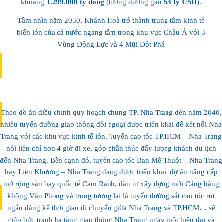
khoảng
1.299.000 tỷ đồng
(tương đương gần
53 tỷ USD
).
BẢN SẮC VĂN HÓA
Tầm nhìn năm 2050, Khánh Hoà trở thành trung tâm kinh tế
biển lớn của cả nước ngang tầm trong khu vực Châu Á với 3
Vùng Động Lực và 4 Mũi Đột Phá
nhiều giá trị văn hóa biển đảo truyền đời
Theo đồ án điều chỉnh quy hoạch chung TP. Nha Trang đến năm 2040,
nhiều tuyến đường giao thông đối ngoại được triển khai để kết nối Nha
Trang với các khu vực kinh tế lớn. Tuyến cao tốc TP.HCM – Nha Trang
BẢN SẮC VĂN HÓA
nối liền chỉ hơn 4 giờ đi xe, góp phần thúc đẩy lượng khách du lịch
đến Nha Trang. Bên cạnh đó, tuyến cao tốc Ban Mê Thuột – Nha Trang
hay Liên Khương – Nha Trang đang được triển khai, dự án nâng cấp
mở rộng sân bay quốc tế Cam Ranh, đầu tư xây dựng mới Cảng hàng
không Vân Phong và trong tương lai là tuyến đường sắt cao tốc rút
ngắn đáng kể thời gian di chuyển giữa Nha Trang và TP.HCM… sẽ
giúp bức tranh hạ tầng giao thông Nha Trang ngày một hiện đại và