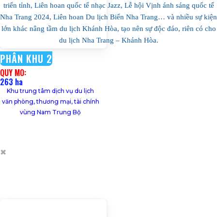
triển tỉnh, Liên hoan quốc tế nhạc Jazz, Lễ hội Vịnh ánh sáng quốc tế
Nha Trang 2024, Liên hoan Du lịch Biển Nha Trang… và nhiều sự kiện
lớn khác nâng tầm du lịch Khánh Hòa, tạo nên sự độc đáo, riên có cho
du lịch Nha Trang – Khánh Hòa.
PHÂN KHU 2
Trong dịp lễ 30/4, Khánh Hòa đón gần
QUY MÔ:
1 triệu lượt khách, công suất phòng
263 ha
bình quân của các cơ sở lưu trú khoảng
87,4%; doanh thu toàn ngành đạt hơn
Khu trung tâm dịch vụ du lịch
1.300 tỷ đồng.
văn phòng, thương mại, tài chính
vùng Nam Trung Bộ
✖