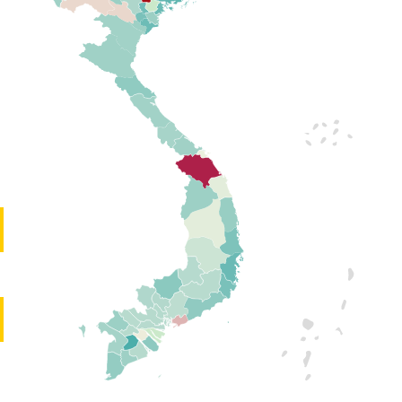
WELLCOME TO NHA TRANG!
Có một NƠI quyến rũ say lòng người
ĐƯỜNG BỜ BIỂN