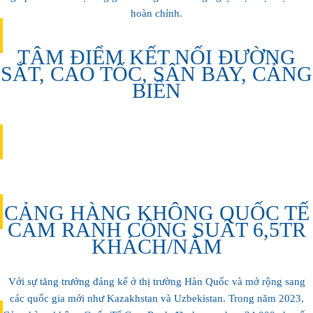
nhiều giá trị văn hóa biển đảo truyền đời
hoàn chỉnh.
TÂM ĐIỂM KẾT NỐI ĐƯỜNG
SẮT, CAO TỐC, SÂN BAY, CẢNG
XỨ TRẦM, BIỂN YẾN
BIỂN
Sự kết tinh của non nước biển trời
CẢNG HÀNG KHÔNG QUỐC TẾ
CAM RANH CÔNG SUẤT 6,5TR
KHÁCH/NĂM
XỨ TRẦM, BIỂN YẾN
Với sự tăng trưởng đáng kể ở thị trường Hàn Quốc và mở rộng sang
các quốc gia mới như Kazakhstan và Uzbekistan. Trong năm 2023,