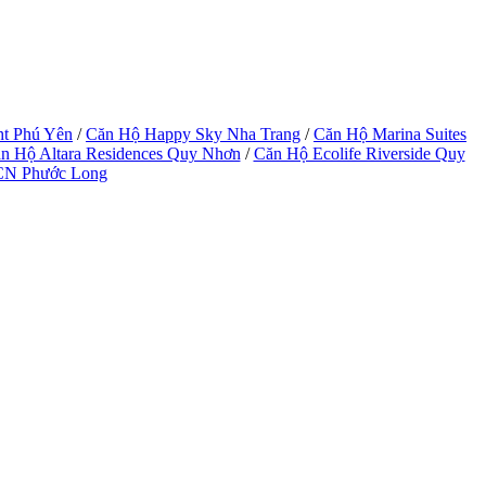
ht Phú Yên
/
Căn Hộ Happy Sky Nha Trang
/
Căn Hộ Marina Suites
n Hộ Altara Residences Quy Nhơn
/
Căn Hộ Ecolife Riverside Quy
CN Phước Long