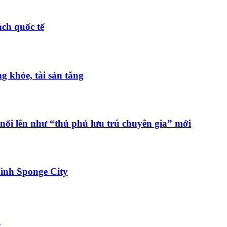
ch quốc tế
 khỏe, tài sản tăng
nổi lên như “thủ phủ lưu trú chuyên gia” mới
ình Sponge City
h