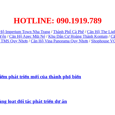
HOTLINE: 090.1919.789
Hộ Imperium Town Nha Trang
/
Thành Phố Cà Phê
/
Căn Hộ The Lig
 Yên
/
Căn Hộ Apec Mũi Né
/
Khu Dân Cư Hoàng Thành Kontum
/
Că
 TMS Quy Nhơn
/
Căn Hộ Vina Panorama Quy Nhơn
/
Shophouse V
ểm phát triển mới của thành phố biển
ng loạt đối tác phát triển dự án