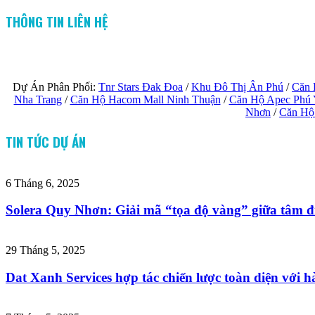
THÔNG TIN LIÊN HỆ
Dự Án Phân Phối:
Tnr Stars Đak Đoa
/
Khu Đô Thị Ân Phú
/
Căn 
Nha Trang
/
Căn Hộ Hacom Mall Ninh Thuận
/
Căn Hộ Apec Phú
Nhơn
/
Căn Hộ
TIN TỨC DỰ ÁN
6 Tháng 6, 2025
Solera Quy Nhơn: Giải mã “tọa độ vàng” giữa tâm đi
29 Tháng 5, 2025
Dat Xanh Services hợp tác chiến lược toàn diện với hà