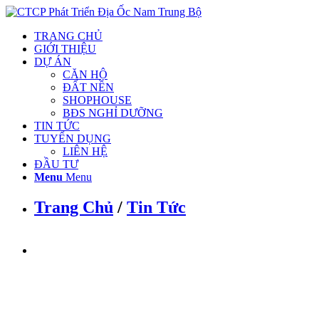
TRANG CHỦ
GIỚI THIỆU
DỰ ÁN
CĂN HỘ
ĐẤT NỀN
SHOPHOUSE
BĐS NGHỈ DƯỠNG
TIN TỨC
TUYỂN DỤNG
LIÊN HỆ
ĐẦU TƯ
Menu
Menu
Trang Chủ
/
Tin Tức