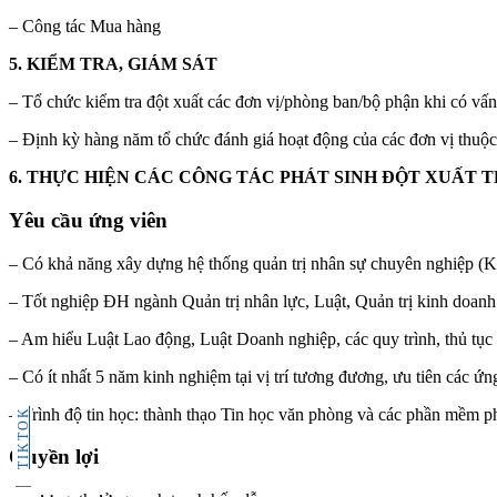
– Công tác Mua hàng
5. KIỂM TRA, GIÁM SÁT
– Tổ chức kiểm tra đột xuất các đơn vị/phòng ban/bộ phận khi có vấ
– Định kỳ hàng năm tổ chức đánh giá hoạt động của các đơn vị thu
6. THỰC HIỆN CÁC CÔNG TÁC PHÁT SINH ĐỘT XUẤT 
Yêu cầu ứng viên
– Có khả năng xây dựng hệ thống quản trị nhân sự chuyên nghiệp (K
– Tốt nghiệp ĐH ngành Quản trị nhân lực, Luật, Quản trị kinh doan
– Am hiểu Luật Lao động, Luật Doanh nghiệp, các quy trình, thủ tục
– Có ít nhất 5 năm kinh nghiệm tại vị trí tương đương, ưu tiên các ứ
– Trình độ tin học: thành thạo Tin học văn phòng và các phần mềm p
TIKTOK
Quyền lợi