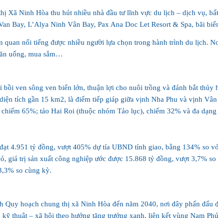
hị Xã Ninh Hòa thu hút nhiều nhà đầu tư lĩnh vực du lịch – dịch vụ, bấ
 quan nổi tiếng được nhiều người lựa chọn trong hành trình du lịch. N
bồi ven sông ven biển lớn, thuận lợi cho nuôi trồng và đánh bắt thủy h
ó diện tích gần 15 km2, là điểm tiếp giáp giữa vịnh Nha Phu và vịnh V
ic, chiếm 65%; tảo Hai Roi (thuộc nhóm Tảo lục), chiếm 32% và đa dạng 
đạt 4.951 tỷ đồng, vượt 405% dự tía UBND tỉnh giao, bằng 134% so vớ
 đó, giá trị sản xuất công nghiệp ước được 15.868 tỷ đồng, vượt 3,7% so
chỉnh Quy hoạch chung thị xã Ninh Hòa đến năm 2040, nơi đây phấn đấu đạ
g kỹ thuật – xã hội theo hướng tăng trưởng xanh, liên kết vùng Nam Phú