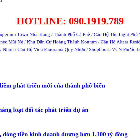
HOTLINE: 090.1919.789
mperium Town Nha Trang
/
Thành Phố Cà Phê
/
Căn Hộ The Light Phú
pec Mũi Né
/
Khu Dân Cư Hoàng Thành Kontum
/
Căn Hộ Altara Res
y Nhơn
/
Căn Hộ Vina Panorama Quy Nhơn
/
Shophouse VCN Phước L
iểm phát triển mới của thành phố biển
àng loạt đối tác phát triển dự án
, dòng tiền kinh doanh dương hơn 1.100 tỷ đồng