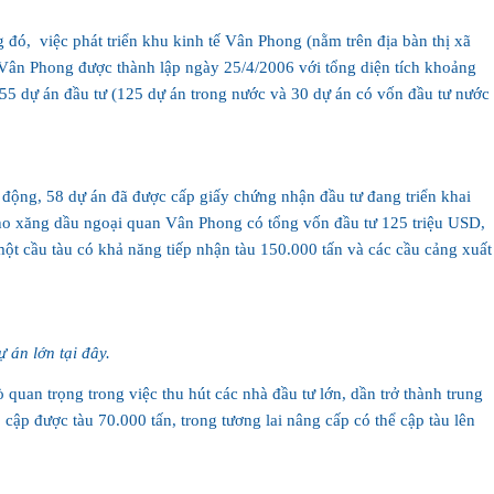
Các thuận lợi về vị trí địa lý đã giúp thị xã rộng nhất Việt Nam trở thành điểm sáng trong hoạt động kinh tế biển với các dự án triệu USD. Trong đó, ‏
ột cầu tàu có khả năng tiếp nhận tàu 150.000 tấn và các cầu cảng xuất
 án lớn tại đây.
uan trọng trong việc thu hút các nhà đầu tư lớn, dần trở thành trung
p được tàu 70.000 tấn, trong tương lai nâng cấp có thể cập tàu lên