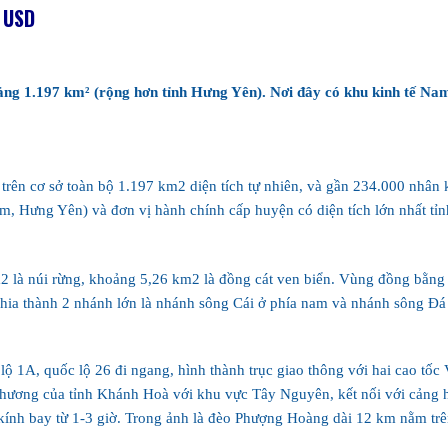
ỷ USD
hoảng 1.197 km² (rộng hơn tỉnh Hưng Yên). Nơi đây có khu kinh tế Na
 trên cơ sở toàn bộ 1.197 km2 diện tích tự nhiên, và gần 234.000 nh
am, Hưng Yên) và đơn vị hành chính cấp huyện có diện tích lớn nhất t
à núi rừng, khoảng 5,26 km2 là đồng cát ven biển. Vùng đồng bằng ở 
chia thành 2 nhánh lớn là nhánh sông Cái ở phía nam và nhánh sông Đá
 lộ 1A, quốc lộ 26 đi ngang, hình thành trục giao thông với hai cao t
thương của tỉnh Khánh Hoà với khu vực Tây Nguyên, kết nối với cảng