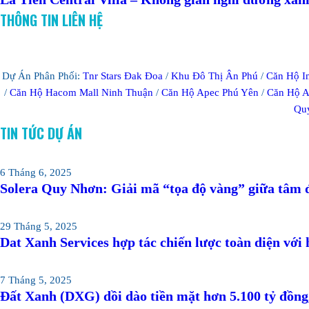
THÔNG TIN LIÊN HỆ
Dự Án Phân Phối:
Tnr Stars Đak Đoa
/
Khu Đô Thị Ân Phú
/
Căn Hộ I
/
Căn Hộ Hacom Mall Ninh Thuận
/
Căn Hộ Apec Phú Yên
/
Căn Hộ A
Qu
TIN TỨC DỰ ÁN
6 Tháng 6, 2025
Solera Quy Nhơn: Giải mã “tọa độ vàng” giữa tâm đ
29 Tháng 5, 2025
Dat Xanh Services hợp tác chiến lược toàn diện với h
7 Tháng 5, 2025
Đất Xanh (DXG) dồi dào tiền mặt hơn 5.100 tỷ đồng