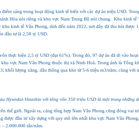
Ninh Hoà và huyện Vạn Ninh) trở thành động lực phát triển của tỉnh Khánh Hòa nói riêng và khu vực Nam Trung Bộ nói chung.‏
3; khối lượng xăng, dầu thông qua kho từ 5-6 triệu m3/năm; cùng với m
u Hyundai-Vinashin với tổng vốn 350 triệu USD là một trong những dự
n thế giới. Ngoài ra, cảng tổng hợp Nam Vân Phong cũng đóng vai trò q
ng được đầu tư xây dựng với quy mô lớn nhất khu vực Nam Vân Phong, cậ
n – 2.000.000 tấn/năm.