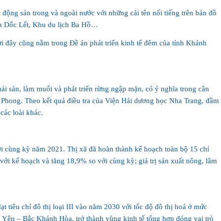
t động sản trong và ngoài nước với những cái tên nổi tiếng trên bản đồ
ơi đây cũng nằm trong Đề án phát triển kinh tế đêm của tỉnh Khánh
ải sản, làm muối và phát triển rừng ngập mặn, có ý nghĩa trong cân
ân Phong. Theo kết quả điều tra của Viện Hải dương học Nha Trang, đầm
các loài khác.
i cùng kỳ năm 2021. Thị xã đã hoàn thành kế hoạch toàn bộ 15 chỉ
 với kế hoạch và tăng 18,9% so với cùng kỳ; giá trị sản xuất nông, lâm
t tiêu chí đô thị loại III vào năm 2030 với tốc độ đô thị hoá ở mức
 Yên – Bắc Khánh Hòa, trở thành vùng kinh tế tổng hợp đóng vai trò