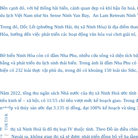
Bên cạnh đó, với hệ thống bãi biển, cảnh quan đẹp và khí hậu ôn hoà, t
du lịch Việt Nam như Six Sense Ninh Van Bay, ‏
Trong đó, Dốc Lết (phường Ninh Hải, thị xã Ninh Hòa) là địa điểm tham
Bờ biển Ninh Hòa còn có đầm Nha Phu, nhiều cửa sông và diện tích bãi 
bằng và phát triển du lịch sinh thái biển. Trong ảnh là đầm Nha Phu c
hiện có 232 loài thực vật phù du, trong đó có khoảng 150 loài tảo Sil
Năm 2022, tổng thu ngân sách Nhà nước của thị xã Ninh Hoà ước tính 
tiêu kinh tế – xã hội, có 11/15 chỉ tiêu vượt mức kế hoạch giao. Trong
TIKTOK
Hiện thị xã Ninh Hoà là đô thị loại IV thuộc tỉnh. Theo Đồ án điều 
70%. Ngoài ra, không gian thị xã sẽ được phát triển đồng bộ về hạ tần