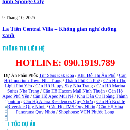
hình Sponge City
9 Tháng 10, 2025
La Tiên Central Villa – Không gian nghỉ dưỡng
xanh
THÔNG TIN LIÊN HỆ
HOTLINE: 090.1919.789
Dự Án Phân Phối:
Tnr Stars Đak Đoa
/
Khu Đô Thị Ân Phú
/
Căn
Hộ Imperium Town Nha Trang
/
Thành Phố Cà Phê
/
Căn Hộ The
Light Phú Yên
/
Căn Hộ Happy Sky Nha Trang
/
Căn Hộ Marina
Suites Nha Trang
/
Căn Hộ Hacom Mall Ninh Thuận
/
Căn Hộ
Apec Phú Yên
/
Căn Hộ Apec Mũi Né
/
Khu Dân Cư Hoàng Thành
Kontum
/
Căn Hộ Altara Residences Quy Nhơn
/
Căn Hộ Ecolife
Riverside Quy Nhơn
/
Căn Hộ TMS Quy Nhơn
/
Căn Hộ Vina
TIKTOK
Panorama Quy Nhơn
/
Shophouse VCN Phước Long
TIN TỨC DỰ ÁN