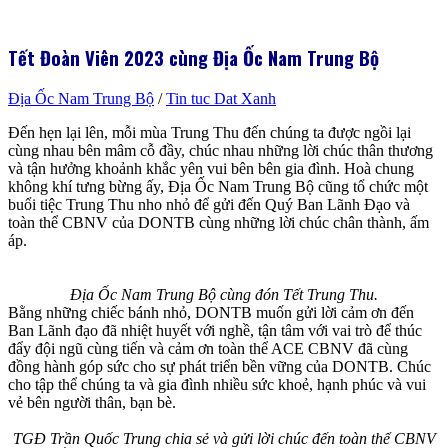
Tết Đoàn Viên 2023 cùng Địa Ốc Nam Trung Bộ
Địa Ốc Nam Trung Bộ
/
Tin tuc Dat Xanh
Đến hẹn lại lên, mỗi mùa Trung Thu đến chúng ta được ngồi lại
cùng nhau bên mâm cỗ đầy, chúc nhau những lời chúc thân thương
và tận hưởng khoảnh khắc yên vui bên bên gia đình. Hoà chung
không khí tưng bừng ấy, Địa Ốc Nam Trung Bộ cũng tổ chức một
buổi tiệc Trung Thu nho nhỏ để gửi đến Quý Ban Lãnh Đạo và
toàn thể CBNV của DONTB cùng những lời chúc chân thành, ấm
áp.
Địa Ốc Nam Trung Bộ cùng đón Tết Trung Thu.
Bằng những chiếc bánh nhỏ, DONTB muốn gửi lời cảm ơn đến
Ban Lãnh đạo đã nhiệt huyết với nghề, tận tâm với vai trò để thúc
đẩy đội ngũ cùng tiến và cảm ơn toàn thể ACE CBNV đã cùng
đồng hành góp sức cho sự phát triển bền vững của DONTB. Chúc
cho tập thể chúng ta và gia đình nhiều sức khoẻ, hạnh phúc và vui
vẻ bên người thân, bạn bè.
TGĐ Trần Quốc Trung chia sẻ và gửi lời chúc đến toàn thể CBNV