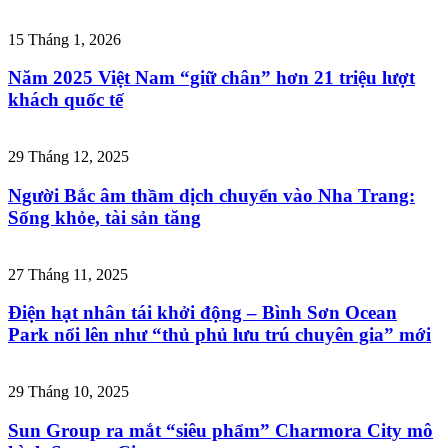
15 Tháng 1, 2026
Năm 2025 Việt Nam “giữ chân” hơn 21 triệu lượt
khách quốc tế
29 Tháng 12, 2025
Người Bắc âm thầm dịch chuyển vào Nha Trang:
Sống khỏe, tài sản tăng
27 Tháng 11, 2025
Điện hạt nhân tái khởi động – Bình Sơn Ocean
Park nổi lên như “thủ phủ lưu trú chuyên gia” mới
29 Tháng 10, 2025
Sun Group ra mắt “siêu phẩm” Charmora City mô