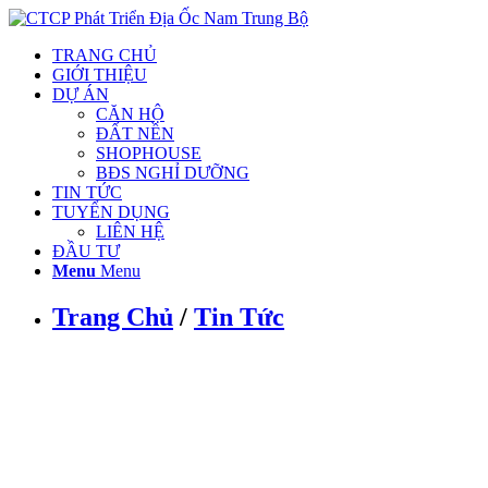
TRANG CHỦ
GIỚI THIỆU
DỰ ÁN
CĂN HỘ
ĐẤT NỀN
SHOPHOUSE
BĐS NGHỈ DƯỠNG
TIN TỨC
TUYỂN DỤNG
LIÊN HỆ
ĐẦU TƯ
Menu
Menu
Trang Chủ
/
Tin Tức