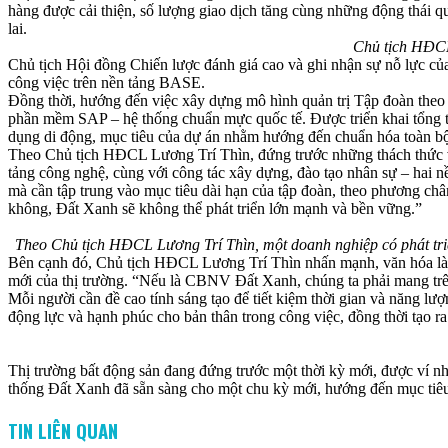
hàng được cải thiện, số lượng giao dịch tăng cùng những động thái q
lai.
Chủ tịch HĐCL
Chủ tịch Hội đồng Chiến lược đánh giá cao và ghi nhận sự nỗ lực củ
công việc trên nền tảng BASE.
Đồng thời, hướng đến việc xây dựng mô hình quản trị Tập đoàn theo 
phần mềm SAP – hệ thống chuẩn mực quốc tế. Được triển khai tổng th
dụng di động, mục tiêu của dự án nhằm hướng đến chuẩn hóa toàn bộ c
Theo Chủ tịch HĐCL Lương Trí Thìn, đứng trước những thách thức và
tảng công nghệ, cùng với công tác xây dựng, đào tạo nhân sự – hai n
mà cần tập trung vào mục tiêu dài hạn của tập đoàn, theo phương ch
không, Đất Xanh sẽ không thể phát triển lớn mạnh và bền vững.”
Theo Chủ tịch HĐCL Lương Trí Thìn, một doanh nghiệp có phát triể
Bên cạnh đó, Chủ tịch HĐCL Lương Trí Thìn nhấn mạnh, văn hóa là yế
mới của thị trường. “Nếu là CBNV Đất Xanh, chúng ta phải mang trên
Mỗi người cần đề cao tính sáng tạo để tiết kiệm thời gian và năng lượ
động lực và hạnh phúc cho bản thân trong công việc, đồng thời tạo ra
Thị trường bất động sản đang đứng trước một thời kỳ mới, được ví 
thống Đất Xanh đã sẵn sàng cho một chu kỳ mới, hướng đến mục tiêu 
TIN LIÊN QUAN