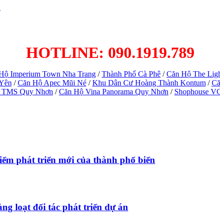
h
HOTLINE: 090.1919.789
Hộ Imperium Town Nha Trang
/
Thành Phố Cà Phê
/
Căn Hộ The Lig
 Yên
/
Căn Hộ Apec Mũi Né
/
Khu Dân Cư Hoàng Thành Kontum
/
Că
 TMS Quy Nhơn
/
Căn Hộ Vina Panorama Quy Nhơn
/
Shophouse V
ểm phát triển mới của thành phố biển
ng loạt đối tác phát triển dự án