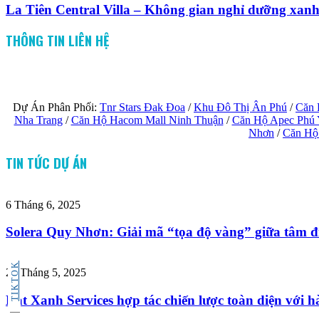
La Tiên Central Villa – Không gian nghỉ dưỡng xan
THÔNG TIN LIÊN HỆ
Dự Án Phân Phối:
Tnr Stars Đak Đoa
/
Khu Đô Thị Ân Phú
/
Căn 
Nha Trang
/
Căn Hộ Hacom Mall Ninh Thuận
/
Căn Hộ Apec Phú
Nhơn
/
Căn Hộ
TIN TỨC DỰ ÁN
6 Tháng 6, 2025
Solera Quy Nhơn: Giải mã “tọa độ vàng” giữa tâm đi
TIKTOK
29 Tháng 5, 2025
Dat Xanh Services hợp tác chiến lược toàn diện với hà