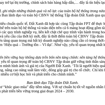
uay trở lại thị trường, chính sách bán hàng hấp dẫn,… đây là tín hiệu 
 ghi nhận những thành quả và nỗ lực của toàn bộ hệ thống trong nử
a Ban lãnh đạo và toàn bộ CBNV hệ thống Tập đoàn Đất Xanh qua quá tr
tiêu chuẩn quốc tế, Đất Xanh đã hợp tác cùng Tập đoàn FPT để thực h
ể trên toàn bộ hệ thống và toàn diện trên cả 6 mảng hoạt động gồm tà
ác quy trình nghiệp vụ, liên kết chặt chẽ quy trình vận hành trong ho
 yêu cầu của thời kỳ mới, đây là thời điểm toàn bộ CBNV Tập đoàn Đ
ền tảng quan trọng mà bất kỳ doanh nghiệp nào cũng cần có trong thời 
âm ‘Hiệu quả – Trường tồn – Vĩ đại’. Như vậy, yếu tố quan trọng nhất 
n bền vững hay không dựa trên bốn nền tảng chính: nền tảng hệ thống 
u tố quan trọng để toàn bộ CBNV Tập đoàn giữ vững tinh thần sáng tạ
 mình hình ảnh và giá trị của Người Đất Xanh. ‘Tôi là người hiệu quả
ng, nâng cao năng suất làm việc, đóng góp giá trị cho tổ chức. Chỉ khi
 nhiều cơ hội học hỏi và phát triển cho chính mình.”
Ban lãnh đạo Tập đoàn Đất Xanh.
như “khúc giao mùa” đầy tiềm năng. Với sự chuẩn bị tốt về nguồn nhân
phát triển bền vững trong giai đoạn 2024 – 2030.