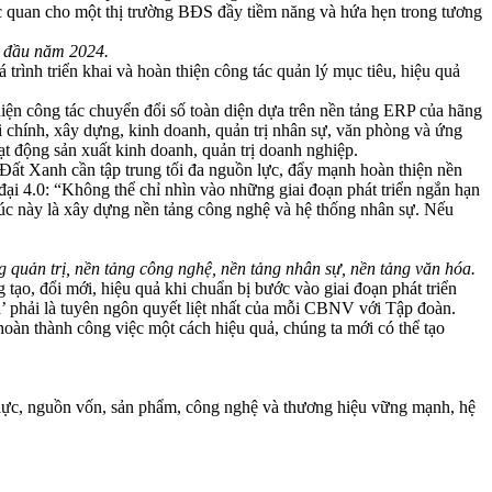
lạc quan cho một thị trường BĐS đầy tiềm năng và hứa hẹn trong tương
a đầu năm 2024.
ình triển khai và hoàn thiện công tác quản lý mục tiêu, hiệu quả
iện công tác chuyển đổi số toàn diện dựa trên nền tảng ERP của hãng
i chính, xây dựng, kinh doanh, quản trị nhân sự, văn phòng và ứng
ạt động sản xuất kinh doanh, quản trị doanh nghiệp.
ất Xanh cần tập trung tối đa nguồn lực, đẩy mạnh hoàn thiện nền
đại 4.0: “Không thể chỉ nhìn vào những giai đoạn phát triển ngắn hạn
lúc này là xây dựng nền tảng công nghệ và hệ thống nhân sự. Nếu
quản trị, nền tảng công nghệ, nền tảng nhân sự, nền tảng văn hóa.
o, đổi mới, hiệu quả khi chuẩn bị bước vào giai đoạn phát triển
’ phải là tuyên ngôn quyết liệt nhất của mỗi CBNV với Tập đoàn.
 hoàn thành công việc một cách hiệu quả, chúng ta mới có thể tạo
 lực, nguồn vốn, sản phẩm, công nghệ và thương hiệu vững mạnh, hệ