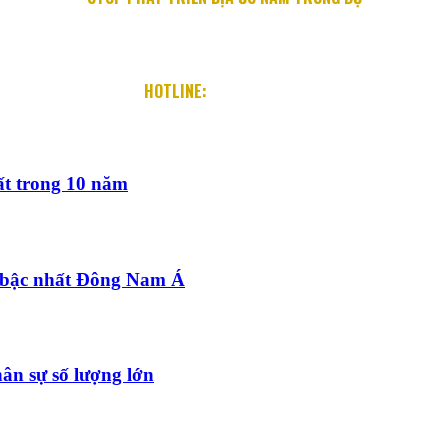
Địa chỉ: 76 Quang Trung, P. Lộc Thọ, TP. Nha Trang
Email: info@diaocnamtrungbo.vn
Website: www.diaocnamtrungbo.vn
HOTLINE:
0901.919.789
t trong 10 năm
 bậc nhất Đông Nam Á
n sự số lượng lớn