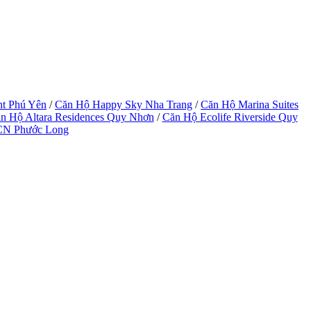
ht Phú Yên
/
Căn Hộ Happy Sky Nha Trang
/
Căn Hộ Marina Suites
n Hộ Altara Residences Quy Nhơn
/
Căn Hộ Ecolife Riverside Quy
CN Phước Long