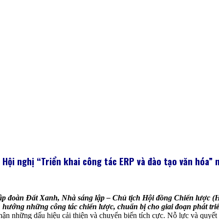
ì Hội nghị
“
Triển khai công tác ERP và đào tạo văn hóa
”
n
Tập đoàn Đất Xanh, Nhà sáng lập – Chủ tịch Hội đồng Chiến lược (H
hướng những công tác chiến lược, chuẩn bị cho giai đoạn phát tri
 những dấu hiệu cải thiện và chuyển biến tích cực. Nỗ lực và quyết 