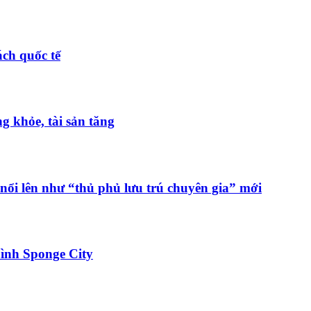
ch quốc tế
 khỏe, tài sản tăng
nổi lên như “thủ phủ lưu trú chuyên gia” mới
ình Sponge City