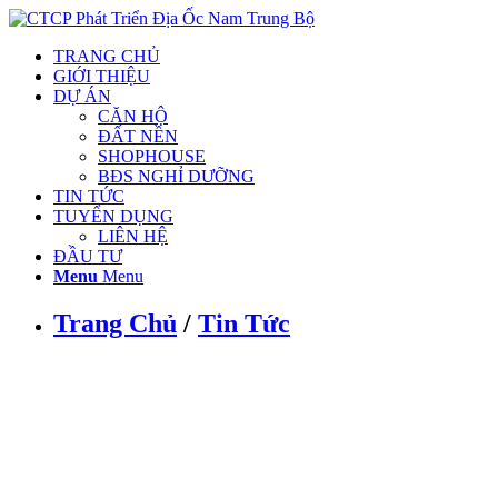
TRANG CHỦ
GIỚI THIỆU
DỰ ÁN
CĂN HỘ
ĐẤT NỀN
SHOPHOUSE
BĐS NGHỈ DƯỠNG
TIN TỨC
TUYỂN DỤNG
LIÊN HỆ
ĐẦU TƯ
Menu
Menu
Trang Chủ
/
Tin Tức