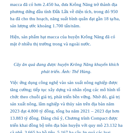
macca đã có hơn 2.450 ha, đưa Krông Năng trở thành địa
phương đứng đầu tỉnh Đắk Lắk về diện tích, trong đó 950
ha đã cho thu hoạch, năng suất bình quân đạt gần 18 tạ/ha,
sản lượng ước khoảng 1.700 tấn/năm.
Hiện, sản phẩm hạt macca của huyện Krông Năng đã có
mặt ở nhiều thị trường trong và ngoài nước.
Cây ăn quả đang được huyện Krông Năng khuyến khích
phát triển. Ảnh: Thế Hùng.
Việc ứng dụng công nghệ vào sản xuất nông nghiệp được
tăng cường; tiếp tục xây dựng và nhân rộng các mô hình tổ
chức theo chuỗi giá trị, phát triển bền vững. Nhờ đó, giá trị
sản xuất nông, lâm nghiệp và thủy sản trên địa bàn năm
2023 đạt 4.800 tỷ đồng, tổng ba năm 2021 – 2023 đạt hơn
13.883 tỷ đồng. Đáng chú ý, Chương trình Compact được
triển khai đồng bộ trên địa bàn huyện với quy mô 23.132 ha
cà phê, 3.665 ha hồ tiêu, 5.167 ha cây ăn quả các loại,