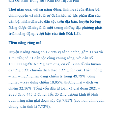
Địa Ốc Nam Trung Bộ
/
Khu Đô Thị Ân Phú
Thời gian qua, với sự năng động, linh hoạt của Đảng bộ,
chính quyền và nhất là sự đoàn kết, nỗ lực phấn đấu của
cán bộ, nhân dân các dân tộc trên địa bàn, huyện Krông
Năng được đánh giá là một trong những địa phương phát
triển năng động, vượt bậc của tỉnh Đắk Lắk.
Tiềm năng rộng mở
Huyện Krông Năng có 12 đơn vị hành chính, gồm 11 xã và
1 thị trấn; có 31 dân tộc cùng chung sống, với dân số
130.000 người. Những năm qua, cơ cấu kinh tế của huyện
đã từng bước chuyển dịch theo hướng tích cực. Hiện, nông
– lâm – ngư nghiệp đang chiếm tỷ trọng 49,79%, công
nghiệp – xây dựng chiếm 18,05%, thương mại – dịch vụ
chiếm 32,16%. Tổng vốn đầu tư toàn xã giai đoạn 2021 –
2023 đạt 6.445 tỷ đồng. Tốc độ tăng trưởng kinh tế bình
quân hàng năm giai đoạn này đạt 7,83% (cao hơn bình quân
chung toàn tỉnh là 7,73%).