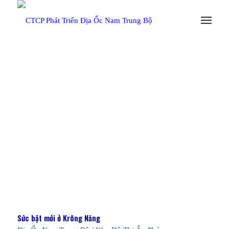
TRANG CHỦ
/
TIN TỨC
Sức bật mới ở Krông Năng