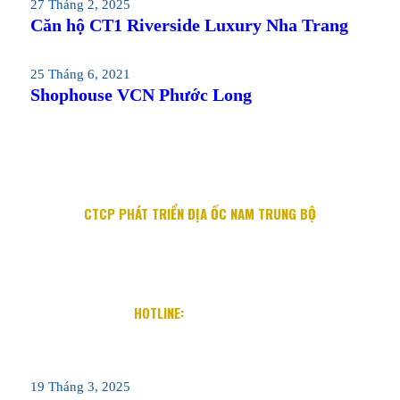
27 Tháng 2, 2025
Căn hộ CT1 Riverside Luxury Nha Trang
25 Tháng 6, 2021
Shophouse VCN Phước Long
CTCP PHÁT TRIỂN ĐỊA ỐC NAM TRUNG BỘ
Địa chỉ: 76 Quang Trung, P. Lộc Thọ, TP. Nha Trang
Email: info@diaocnamtrungbo.vn
Website: www.diaocnamtrungbo.vn
HOTLINE:
0901.919.789
19 Tháng 3, 2025