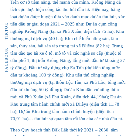
Trên cơ sở tiềm năng, thế mạnh của mình, Krông Năng đã
tích cực thực hiện công tác thu hút đầu tư. Hiện nay, hàng
loạt dự án được huyện đưa vào danh mục dự án thu hút, xúc
tiến đầu tư giai đoạn 2021 – 2025 như: Dự án cụm công
TIKTOK
nghiệp Krông Năng (tại xã Phú Xuân, diện tích 75 ha); Khu
thương mại dịch vụ (40 ha); Khu chế biến nông sản, lâm
sản, thủy sản, hải sản tập trung tại xã Đliêya (82 ha); Trung
FACEBOOK
tâm đào tạo lái xe ô tô, mô tô và các nghề sơ cấp (thuộc tổ
dân phố 1, thị trấn Krông Năng, tổng mức đầu tư khoảng 27
tỷ đồng); Đầu tư xây dựng chợ Ea Tóh (dự kiến tổng mức
đầu tư khoảng 100 tỷ đồng); Khu tiểu thủ công nghiệp,
thương mại dịch vụ (tại thôn Lộc Tân, xã Phú Lộc, tổng mức
đầu tư khoảng 50 tỷ đồng); Dự án Khu dân cư nông thôn
mới xã Phú Xuân (xã Phú Xuân, diện tích 44,19ha); Dự án
Khu trung tâm hành chính mới xã Dliêya (diện tích 11,78
ha); Dự án Khu trung tâm hành chính huyện (diện tích
70,91 ha)… thu hút sự quan tâm rất lớn của các nhà đầu tư.
Theo Quy hoạch tỉnh Đắk Lắk thời kỳ 2021 – 2030, tầm