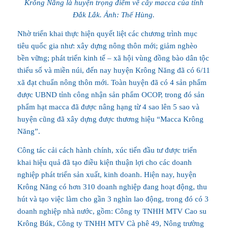
Krông Năng là huyện trọng điểm về cây macca của tỉnh
Đắk Lắk. Ảnh: Thế Hùng.
Nhờ triển khai thực hiện quyết liệt các chương trình mục
tiêu quốc gia như: xây dựng nông thôn mới; giảm nghèo
bền vững; phát triển kinh tế – xã hội vùng đồng bào dân tộc
thiểu số và miền núi, đến nay huyện Krông Năng đã có 6/11
xã đạt chuẩn nông thôn mới. Toàn huyện đã có 4 sản phẩm
được UBND tỉnh công nhận sản phẩm OCOP, trong đó sản
phẩm hạt macca đã được nâng hạng từ 4 sao lên 5 sao và
huyện cũng đã xây dựng được thương hiệu “Macca Krông
Năng”.
Công tác cải cách hành chính, xúc tiến đầu tư được triển
khai hiệu quả đã tạo điều kiện thuận lợi cho các doanh
nghiệp phát triển sản xuất, kinh doanh. Hiện nay, huyện
Krông Năng có hơn 310 doanh nghiệp đang hoạt động, thu
hút và tạo việc làm cho gần 3 nghìn lao động, trong đó có 3
doanh nghiệp nhà nước, gồm: Công ty TNHH MTV Cao su
Krông Búk, Công ty TNHH MTV Cà phê 49, Nông trường