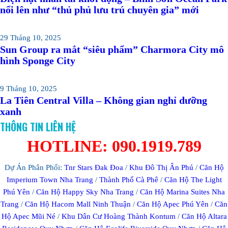
nổi lên như “thủ phủ lưu trú chuyên gia” mới
29 Tháng 10, 2025
Sun Group ra mắt “siêu phẩm” Charmora City mô
hình Sponge City
9 Tháng 10, 2025
La Tiên Central Villa – Không gian nghỉ dưỡng
xanh
THÔNG TIN LIÊN HỆ
HOTLINE: 090.1919.789
Dự Án Phân Phối:
Tnr Stars Đak Đoa
/
Khu Đô Thị Ân Phú
/
Căn Hộ
Imperium Town Nha Trang
/
Thành Phố Cà Phê
/
Căn Hộ The Light
Phú Yên
/
Căn Hộ Happy Sky Nha Trang
/
Căn Hộ Marina Suites Nha
Trang
/
Căn Hộ Hacom Mall Ninh Thuận
/
Căn Hộ Apec Phú Yên
/
Căn
Hộ Apec Mũi Né
/
Khu Dân Cư Hoàng Thành Kontum
/
Căn Hộ Altara