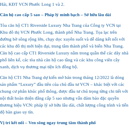
Hải, KĐT VCN Phước Long 1 và 2.
Căn hộ cao cấp 5 sao – Pháp lý minh bạch – Sở hữu lâu dài
Tòa căn hộ CT1 Riverside Luxury Nha Trang của Công ty VCN tại
Khu đô thị VCN Phước Long, thành phố Nha Trang. Tọa lạc trên
đường bờ sông rộng lớn, chạy dọc xuyên suốt và dễ dàng kết nối với
các khu đô thị mới hiện đại, trung tâm thành phố và biển Nha Trang.
Căn hộ cao cấp CT1 Riverside Luxury nằm trong quần thể các dãy nhà
phố liên kế, các tòa nhà căn hộ cao tầng và các khu công viên cây
xanh, dịch vụ thương mại tiện ích đồng bộ.
Căn hộ CT1 Nha Trang dự kiến mở bán trong tháng 12/2022 là dòng
sản phẩm “Luxury” đầu tiên của chủ đầu tư VCN – khác biệt với các
chung cư phân khúc phổ thông, được đầu tư chú trọng từng chi tiết với
nội thất hoàn thiện đẳng cấp 5 sao nhưng vẫn đảm bảo đặc quyền
thương hiệu VCN: pháp lý sở hữu lâu dài, chất lượng công trình và tiến
độ bàn giao uy tín.
Vị trí kết nối – Ven sông ngay trung tâm thành phố