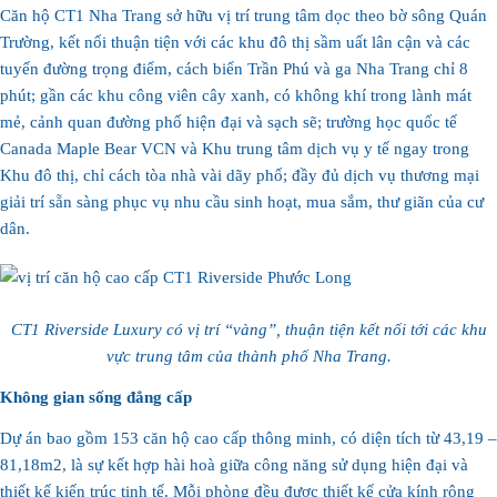
Căn hộ CT1 Nha Trang sở hữu vị trí trung tâm dọc theo bờ sông Quán
Trường, kết nối thuận tiện với các khu đô thị sầm uất lân cận và các
tuyến đường trọng điểm, cách biển Trần Phú và ga Nha Trang chỉ 8
phút; gần các khu công viên cây xanh, có không khí trong lành mát
mẻ, cảnh quan đường phố hiện đại và sạch sẽ; trường học quốc tế
Canada Maple Bear VCN và Khu trung tâm dịch vụ y tế ngay trong
Khu đô thị, chỉ cách tòa nhà vài dãy phố; đầy đủ dịch vụ thương mại
giải trí sẵn sàng phục vụ nhu cầu sinh hoạt, mua sắm, thư giãn của cư
dân.
CT1 Riverside Luxury có vị trí “vàng”, thuận tiện kết nối tới các khu
vực trung tâm của thành phố Nha Trang.
Không gian sống đẳng cấp
Dự án bao gồm 153 căn hộ cao cấp thông minh, có diện tích từ 43,19 –
81,18m2, là sự kết hợp hài hoà giữa công năng sử dụng hiện đại và
thiết kế kiến trúc tinh tế. Mỗi phòng đều được thiết kế cửa kính rộng