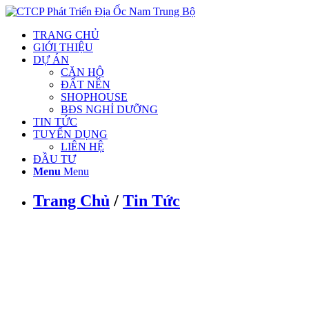
TRANG CHỦ
GIỚI THIỆU
DỰ ÁN
CĂN HỘ
ĐẤT NỀN
SHOPHOUSE
BĐS NGHỈ DƯỠNG
TIN TỨC
TUYỂN DỤNG
LIÊN HỆ
ĐẦU TƯ
Menu
Menu
Trang Chủ
/
Tin Tức