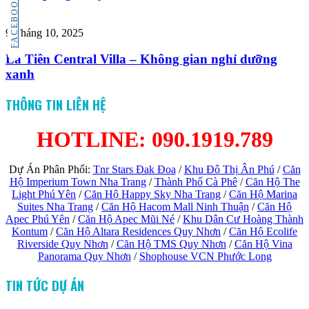
FACEBOOK
9 Tháng 10, 2025
La Tiên Central Villa – Không gian nghỉ dưỡng
xanh
THÔNG TIN LIÊN HỆ
HOTLINE: 090.1919.789
Dự Án Phân Phối:
Tnr Stars Đak Đoa
/
Khu Đô Thị Ân Phú
/
Căn
Hộ Imperium Town Nha Trang
/
Thành Phố Cà Phê
/
Căn Hộ The
Light Phú Yên
/
Căn Hộ Happy Sky Nha Trang
/
Căn Hộ Marina
Suites Nha Trang
/
Căn Hộ Hacom Mall Ninh Thuận
/
Căn Hộ
Apec Phú Yên
/
Căn Hộ Apec Mũi Né
/
Khu Dân Cư Hoàng Thành
Kontum
/
Căn Hộ Altara Residences Quy Nhơn
/
Căn Hộ Ecolife
Riverside Quy Nhơn
/
Căn Hộ TMS Quy Nhơn
/
Căn Hộ Vina
Panorama Quy Nhơn
/
Shophouse VCN Phước Long
TIN TỨC DỰ ÁN