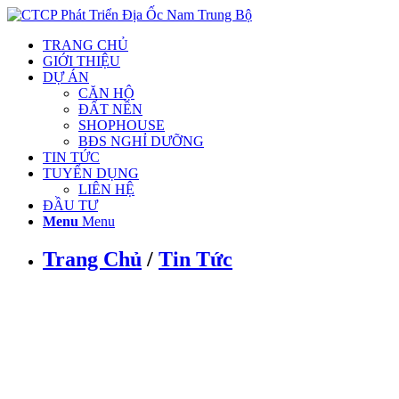
TRANG CHỦ
GIỚI THIỆU
DỰ ÁN
CĂN HỘ
ĐẤT NỀN
SHOPHOUSE
BĐS NGHỈ DƯỠNG
TIN TỨC
TUYỂN DỤNG
LIÊN HỆ
ĐẦU TƯ
Menu
Menu
Trang Chủ
/
Tin Tức