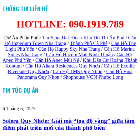
THÔNG TIN LIÊN HỆ
HOTLINE: 090.1919.789
Dự Án Phân Phối:
Tnr Stars Đak Đoa
/
Khu Đô Thị Ân Phú
/
Căn
Hộ Imperium Town Nha Trang
/
Thành Phố Cà Phê
/
Căn Hộ The
Light Phú Yên
/
Căn Hộ Happy Sky Nha Trang
/
Căn Hộ Marina
Suites Nha Trang
/
Căn Hộ Hacom Mall Ninh Thuận
/
Căn Hộ
Apec Phú Yên
/
Căn Hộ Apec Mũi Né
/
Khu Dân Cư Hoàng Thành
Kontum
/
Căn Hộ Altara Residences Quy Nhơn
/
Căn Hộ Ecolife
Riverside Quy Nhơn
/
Căn Hộ TMS Quy Nhơn
/
Căn Hộ Vina
Panorama Quy Nhơn
/
Shophouse VCN Phước Long
TIN TỨC DỰ ÁN
6 Tháng 6, 2025
Solera Quy Nhơn: Giải mã “tọa độ vàng” giữa tâm
điểm phát triển mới của thành phố biển