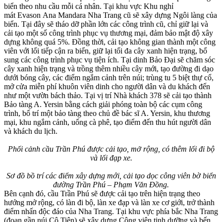
biển theo nhu cầu mỗi cá nhân. Tại khu vực Khu nghỉ
mát Evason Ana Mandara Nha Trang cũ sẽ xây dựng Ngôi làng của
biển. Tại đây sẽ tháo dỡ phần lớn các công trình cũ, chỉ giữ lại và
cải tạo một số công trình phục vụ thương mại, đảm bảo mật độ xây
dựng không quá 5%. Đồng thời, cải tạo không gian thành một công
viên với lối tiếp cận ra biển, giữ lại tối đa cây xanh hiện trạng, bổ
sung các công trình phục vụ tiện ích. Tại dinh Bảo Đại sẽ chăm sóc
cây xanh hiện trạng và trồng thêm nhiều cây mới, tạo đường đi dạo
dưới bóng cây, các điểm ngắm cảnh trên núi; trùng tu 5 biệt thự cổ,
mở cửa miễn phí khuôn viên dinh cho người dân và du khách đến
như một vườn bách thảo. Tại vị trí Nhà khách 378 sẽ cải tạo thành
Bảo tàng A. Yersin bằng cách giải phóng toàn bộ các cụm công
trình, bố trí một bảo tàng theo chủ đề bác sĩ A. Yersin, khu thương
mại, khu ngắm cảnh, uống cà phê, tạo điểm đến thu hút người dân
và khách du lịch.
Phối cảnh cầu Trần Phú được cải tạo, mở rộng, có thêm lối đi bộ
và lối đạp xe.
Sơ đồ bồ trí các điểm xây dựng mới, cải tạo dọc công viên bờ biển
đường Trần Phú – Phạm Văn Đồng.
Bên cạnh đó, cầu Trần Phú sẽ được cải tạo trên hiện trạng theo
hướng mở rộng, có làn đi bộ, làn xe đạp và làn xe cơ giới, trở thành
điểm nhấn độc đáo của Nha Trang. Tại khu vực phía bắc Nha Trang
(đoạn gần núi Cô Tiên) sẽ xây dựng Công viên tịnh dưỡng và bến