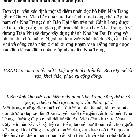
Nhiều điểm nhấn nhận diện thành phố
Đơn vị tư vấn xác định một số điểm nhấn dọc bờ biển Nha Trang
gồm: Cầu An Viên bắc qua Cửa Bé sẽ như một cổng chào ở phía
nam của Nha Trang; dinh Bảo Đại nằm trên núi Cảnh Long được
cải tạo, nâng cấp; nút giao giữa trục chính sân bay Nha Trang cũ và
đường Trần Phú sẽ được xây dựng thành Nhà hát Đại Dương với
nhiều khu chức năng. Ngoài ra, khu vực Nhà khách 378, cầu Trần
Phú và cổng chào nằm ở cuối đường Phạm Văn Đồng cũng được
xác định là các điểm nhấn giúp nhận diện Nha Trang.
UBND tỉnh đã thu hồi đất 5 biệt thự di tích trên lầu Bảo Đại để tôn
tạo, khai thác, phục vụ cộng đồng.
Toàn cảnh khu vực dọc biển phía nam Nha Trang cũng được cải
tạo, tạo điểm nhấn tại cửa ngõ vào thành phố.
Một trong những điểm mới của Ý tưởng thiết kế này là tạo ra một
con đường đạp xe dài 20km xuyên suốt để ngắm cảnh bờ biển Nha
Trang. Đường đạp xe trải dài từ cầu An Viên đến khu vực Vega
City với màu sắc và vật liệu an toàn, tạo nên sự thoải mái cho người
sử dụng. Hoạt động này giúp người dân, du khách có thể tiếp cận
dễ dàng các điểm tham quan, các khu tiện ích và khám phá đường