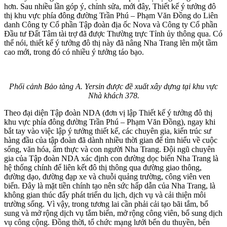
hơn. Sau nhiều lần góp ý, chỉnh sửa, mới đây, Thiết kế ý tưởng đô
thị khu vực phía đông đường Trần Phú – Phạm Văn Đồng do Liên
danh Công ty Cổ phần Tập đoàn địa ốc Nova và Công ty Cổ phần
Đầu tư Đất Tâm tài trợ đã được Thường trực Tỉnh ủy thông qua. Có
thể nói, thiết kế ý tưởng đô thị này đã nâng Nha Trang lên một tầm
cao mới, trong đó có nhiều ý tưởng táo bạo.
Phối cảnh Bảo tàng A. Yersin được đề xuất xây dựng tại khu vực
Nhà khách 378.
Theo đại diện Tập đoàn NDA (đơn vị lập Thiết kế ý tưởng đô thị
khu vực phía đông đường Trần Phú – Phạm Văn Đồng), ngay khi
bắt tay vào việc lập ý tưởng thiết kế, các chuyên gia, kiến trúc sư
hàng đầu của tập đoàn đã dành nhiều thời gian để tìm hiểu về cuộc
sống, văn hóa, ẩm thực và con người Nha Trang. Đội ngũ chuyên
gia của Tập đoàn NDA xác định con đường dọc biển Nha Trang là
hệ thống chính để liên kết đô thị thông qua đường giao thông,
đường dạo, đường đạp xe và chuỗi quảng trường, công viên ven
biển. Đây là mặt tiền chính tạo nên sức hấp dẫn của Nha Trang, là
không gian thúc đẩy phát triển du lịch, dịch vụ và cải thiện môi
trường sống. Vì vậy, trong tương lai cần phải cải tạo bãi tắm, bổ
sung và mở rộng dịch vụ tắm biển, mở rộng công viên, bổ sung dịch
vụ công cộng. Đồng thời, tổ chức mạng lưới bến du thuyền, bến