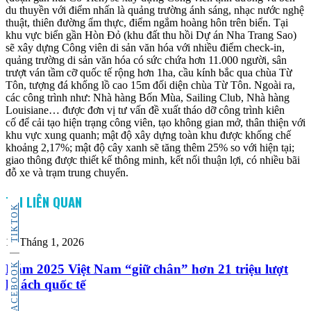
du thuyền với điểm nhấn là quảng trường ánh sáng, nhạc nước nghệ
thuật, thiên đường ẩm thực, điểm ngắm hoàng hôn trên biển. Tại
khu vực biển gần Hòn Đỏ (khu đất thu hồi Dự án Nha Trang Sao)
sẽ xây dựng Công viên di sản văn hóa với nhiều điểm check-in,
quảng trường di sản văn hóa có sức chứa hơn 11.000 người, sân
trượt ván tầm cỡ quốc tế rộng hơn 1ha, cầu kính bắc qua chùa Từ
Tôn, tượng đá khổng lồ cao 15m đối diện chùa Từ Tôn. Ngoài ra,
các công trình như: Nhà hàng Bốn Mùa, Sailing Club, Nhà hàng
Louisiane… được đơn vị tư vấn đề xuất tháo dỡ công trình kiên
cố để cải tạo hiện trạng công viên, tạo không gian mở, thân thiện với
khu vực xung quanh; mật độ xây dựng toàn khu được khống chế
khoảng 2,17%; mật độ cây xanh sẽ tăng thêm 25% so với hiện tại;
giao thông được thiết kế thông minh, kết nối thuận lợi, có nhiều bãi
đỗ xe và trạm trung chuyển.
TIN LIÊN QUAN
TIKTOK
15 Tháng 1, 2026
FACEBOOK
Năm 2025 Việt Nam “giữ chân” hơn 21 triệu lượt
khách quốc tế