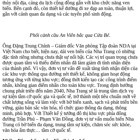
thủy nội địa, cảng du lịch cộng đồng gắn với khu chức năng ven
biển. Bên cạnh đó, còn thiết kế đường đi xe đạp an toàn, thuận lợi,
gắn với cảnh quan đa dạng và các tuyến phố sinh động.
Phối cảnh cầu An Viên bắc qua Cửa Bé.
Ông Đặng Trung Chính – Giám đốc Văn phòng Tập đoàn NDA tại
Việt Nam cho biết, hiện nay, dải ven biển của Nha Trang có những
đặc tính riêng nhưng chưa thật sự nổi bật. Các vị trí quan trọng chưa
được quan tâm và thiếu điểm nhấn đã làm giảm đi tính nhận diện
của thành phố. Vì vậy, đơn vị tư vấn đề xuất tăng tính nhận diện của
các khu vực thông qua đường nét thiết kế, không gian hoạt động
tương ứng với từng khu vực; đồng thời kiến tạo các công trình điểm
nhấn, không gian điểm nhấn cho toàn khu vực. Trong định hướng
chung phát triển đến năm 2040, Nha Trang sẽ là trung tâm dịch vụ
sự kiện tầm cỡ quốc gia và quốc tế, trở thành một tiêu chuẩn mới về
chất lượng sống và làm việc với bờ biển xanh, sạch và phát triển bền
vững, giàu bản sắc văn hóa, tổ chức giao thông đa dạng, thông
minh, phù hợp. Với Thiết kế ý tưởng đô thị khu vực phía đông
đường Trần Phú – Phạm Văn Đồng, đơn vị tư vấn muốn biến Nha
Trang có bờ biển đa dạng, trung tâm sự kiện, chăm sóc sức khỏe,
văn hóa ẩm thực… tầm cỡ quốc tế.