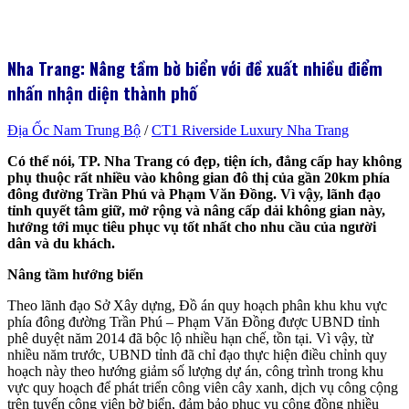
Nha Trang: Nâng tầm bờ biển với đề xuất nhiều điểm
nhấn nhận diện thành phố
Địa Ốc Nam Trung Bộ
/
CT1 Riverside Luxury Nha Trang
Có thể nói, TP. Nha Trang có đẹp, tiện ích, đẳng cấp hay không
phụ thuộc rất nhiều vào không gian đô thị của gần 20km phía
đông đường Trần Phú và Phạm Văn Đồng.
Vì vậy, lãnh đạo
tỉnh quyết tâm giữ, mở rộng và nâng cấp dải không gian này,
hướng tới mục tiêu phục vụ tốt nhất cho nhu cầu của người
dân và du khách.
Nâng tầm hướng biển
Theo lãnh đạo Sở Xây dựng, Đồ án quy hoạch phân khu khu vực
phía đông đường Trần Phú – Phạm Văn Đồng được UBND tỉnh
phê duyệt năm 2014 đã bộc lộ nhiều hạn chế, tồn tại. Vì vậy, từ
nhiều năm trước, UBND tỉnh đã chỉ đạo thực hiện điều chỉnh quy
hoạch này theo hướng giảm số lượng dự án, công trình trong khu
vực quy hoạch để phát triển công viên cây xanh, dịch vụ công cộng
trên tuyến công viên bờ biển, đảm bảo phục vụ cộng đồng nhiều