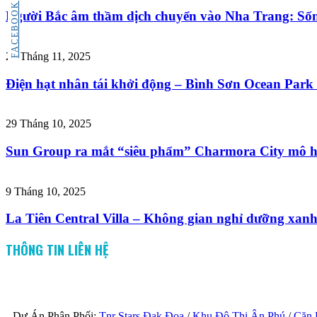
FACEBOOK
Người Bắc âm thầm dịch chuyển vào Nha Trang: Sống
27 Tháng 11, 2025
Điện hạt nhân tái khởi động – Bình Sơn Ocean Park 
29 Tháng 10, 2025
Sun Group ra mắt “siêu phẩm” Charmora City mô h
9 Tháng 10, 2025
La Tiên Central Villa – Không gian nghỉ dưỡng xan
THÔNG TIN LIÊN HỆ
Dự Án Phân Phối:
Tnr Stars Đak Đoa
/
Khu Đô Thị Ân Phú
/
Căn 