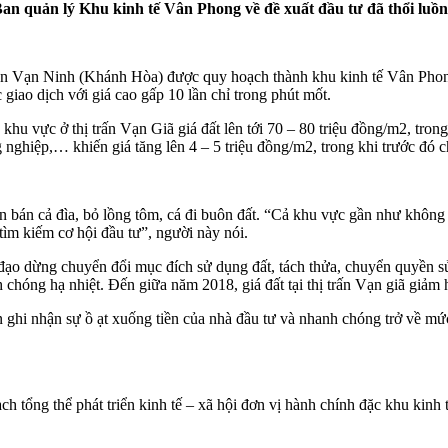
Ban quản lý Khu kinh tế Vân Phong về đề xuất đầu tư đã thổi luồn
yện Vạn Ninh (Khánh Hòa) được quy hoạch thành khu kinh tế Vân Phong 
giao dịch với giá cao gấp 10 lần chỉ trong phút mốt.
khu vực ở thị trấn Vạn Giã giá đất lên tới 70 – 80 triệu đồng/m2, tro
g nghiệp,… khiến giá tăng lên 4 – 5 triệu đồng/m2, trong khi trước đó
bàn bán cả đìa, bỏ lồng tôm, cá đi buôn đất. “Cả khu vực gần như không
tìm kiếm cơ hội đầu tư”, người này nói.
o dừng chuyển đổi mục đích sử dụng đất, tách thửa, chuyển quyền s
 chóng hạ nhiệt. Đến giữa năm 2018, giá đất tại thị trấn Vạn giã giảm
òn ghi nhận sự ồ ạt xuống tiền của nhà đầu tư và nhanh chóng trở về 
 tổng thể phát triển kinh tế – xã hội đơn vị hành chính đặc khu kinh 