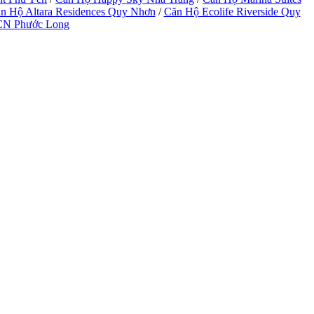
n Hộ Altara Residences Quy Nhơn
/
Căn Hộ Ecolife Riverside Quy
CN Phước Long