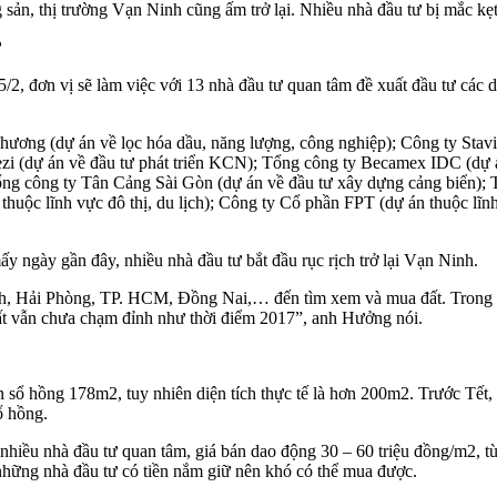
ản, thị trường Vạn Ninh cũng ấm trở lại. Nhiều nhà đầu tư bị mắc kẹt s
?
/2, đơn vị sẽ làm việc với 13 nhà đầu tư quan tâm đề xuất đầu tư các 
ơng (dự án về lọc hóa dầu, năng lượng, công nghiệp); Công ty Stavia
dự án về đầu tư phát triển KCN); Tổng công ty Becamex IDC (dự án 
ng công ty Tân Cảng Sài Gòn (dự án về đầu tư xây dựng cảng biển); Tậ
uộc lĩnh vực đô thị, du lịch); Công ty Cổ phần FPT (dự án thuộc lĩn
ấy ngày gần đây, nhiều nhà đầu tư bắt đầu rục rịch trở lại Vạn Ninh.
nh, Hải Phòng, TP. HCM, Đồng Nai,… đến tìm xem và mua đất. Trong ngà
đất vẫn chưa chạm đỉnh như thời điểm 2017”, anh Hưởng nói.
sổ hồng 178m2, tuy nhiên diện tích thực tế là hơn 200m2. Trước Tết, m
ổ hồng.
iều nhà đầu tư quan tâm, giá bán dao động 30 – 60 triệu đồng/m2, tù
 những nhà đầu tư có tiền nắm giữ nên khó có thể mua được.