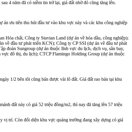
au 4 năm đã có niềm tin trở lại, giá đất nhờ đó cũng tăng lên.
dự án ưu tiên thu hút đầu tư vào khu vực này và các khu công nghiệp
n Hóa chất, Công ty Stavian Land (dự án về hóa dầu, công nghiệp);
về đầu tư phát triển KCN); Công ty CP SSI (dự án về đầu tư phát
p đoàn Sungroup (dự án thuộc lĩnh vực du lịch, dịch vụ, sân bay,
h vực đô thị, du lịch); CTCP Flamingo Holding Group (dự án thuộc
y 1/2 bên tôi cũng bán được vài lô đất. Giá đất rao bán tại khu
ảnh đất này có giá 52 triệu đồng/m2, thì nay đã tăng lên 57 triệu
y vị trí. Còn đối diện khu vực quảng trường đang xây dựng có giá