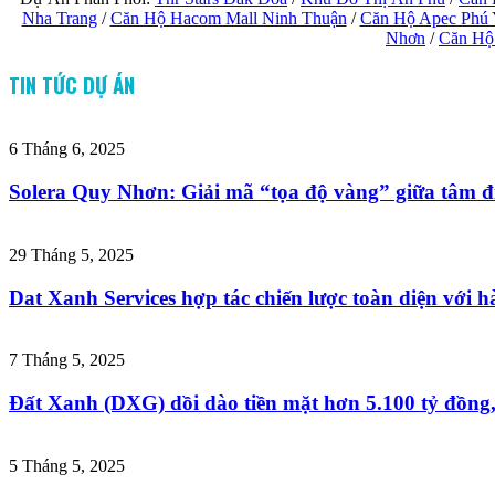
Nha Trang
/
Căn Hộ Hacom Mall Ninh Thuận
/
Căn Hộ Apec Phú
Nhơn
/
Căn Hộ
TIN TỨC DỰ ÁN
6 Tháng 6, 2025
Solera Quy Nhơn: Giải mã “tọa độ vàng” giữa tâm đi
29 Tháng 5, 2025
Dat Xanh Services hợp tác chiến lược toàn diện với hà
7 Tháng 5, 2025
Đất Xanh (DXG) dồi dào tiền mặt hơn 5.100 tỷ đồng
5 Tháng 5, 2025