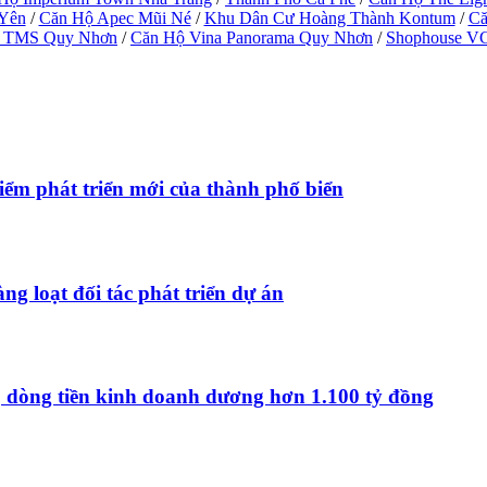
 Yên
/
Căn Hộ Apec Mũi Né
/
Khu Dân Cư Hoàng Thành Kontum
/
Că
 TMS Quy Nhơn
/
Căn Hộ Vina Panorama Quy Nhơn
/
Shophouse V
ểm phát triển mới của thành phố biển
ng loạt đối tác phát triển dự án
, dòng tiền kinh doanh dương hơn 1.100 tỷ đồng