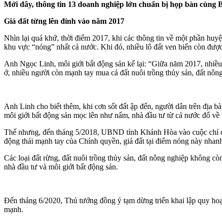
Mới đây, thông tin 13 doanh nghiệp lớn chuẩn bị họp bàn cùng 
Giá đất từng lên đỉnh vào năm 2017
Nhìn lại quá khứ, thời điểm 2017, khi các thông tin về một phần hu
khu vực “nóng” nhất cả nước. Khi đó, nhiều lô đất ven biển còn được 
Anh Ngọc Linh, môi giới bất động sản kể lại: “Giữa năm 2017, nhiều 
ở, nhiều người còn mạnh tay mua cả đất nuôi trồng thủy sản, đất nôn
Anh Linh cho biết thêm, khi cơn sốt đất ập đến, người dân trên địa 
môi giới bất động sản mọc lên như nấm, nhà đầu tư từ cả nước đổ về 
Thế nhưng, đến tháng 5/2018, UBND tỉnh Khánh Hòa vào cuộc chỉ đạ
động thái mạnh tay của Chính quyền, giá đất tại điểm nóng này nhanh
Các loại đất rừng, đất nuôi trồng thủy sản, đất nông nghiệp không c
nhà đầu tư và môi giới bất động sản.
Đến tháng 6/2020, Thủ tướng đồng ý tạm dừng triển khai lập quy hoạch
mạnh.