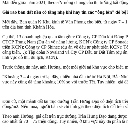
Mãi đến giữa năm 2021, theo sức nóng chung của thị trường bất động s
Giá rao bán đất nền có tăng nhẹ khi hay tin các “ông lớn” đổ bộ
Mới đây, Ban quản lý Khu kinh tế Vân Phong cho biết, từ ngày 7 – 15
trên địa bàn tỉnh Khánh Hòa.
Cụ thể, 13 doanh nghiệp quan tâm gồm: Công ty CP Dầu khí Đông Phư
CTCP Trung Nam (Dự án về năng lượng, KCN); Công ty CP Sonadezi (
triển KCN); Công ty CP Shinec (dự án về đầu tư phát triển KCN); Tổ
cảng biển…); Tập đoàn Novaland và Cty CP Đầu tư Đất Tâm (dự án th
lĩnh vực đô thị, du lịch, KCN).
Trước thông tin này, anh Hưởng, một môi giới tại khu vực cho biết, m
“Khoảng 3 – 4 ngày trở lại đây, nhiều nhà đầu tư từ Hà Nội, Bắc Ni
vực này cũng đã tăng khoảng 10% so với trước Tết. Tuy nhiên, giá 
Đơn cử, một mảnh đất tại trục đường Trần Hưng Đạo có diện tích trên 
đồng/m2. Nếu mua, người bán sẽ chỉ tính giá theo diện tích đất trên s
Theo anh Hưởng, giá đất trên trục đường Trần Hưng Đạo đang được nh
cao nhất từ 70 – 75 triệu đồng. Tuy nhiên, ở khu vực này đa phần là