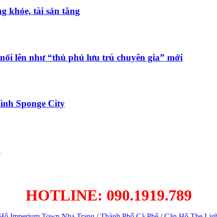
 khỏe, tài sản tăng
nổi lên như “thủ phủ lưu trú chuyên gia” mới
ình Sponge City
h
HOTLINE: 090.1919.789
Hộ Imperium Town Nha Trang
/
Thành Phố Cà Phê
/
Căn Hộ The Lig