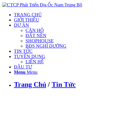
TRANG CHỦ
GIỚI THIỆU
DỰ ÁN
CĂN HỘ
ĐẤT NỀN
SHOPHOUSE
BĐS NGHỈ DƯỠNG
TIN TỨC
TUYỂN DỤNG
LIÊN HỆ
ĐẦU TƯ
Menu
Menu
Trang Chủ
/
Tin Tức