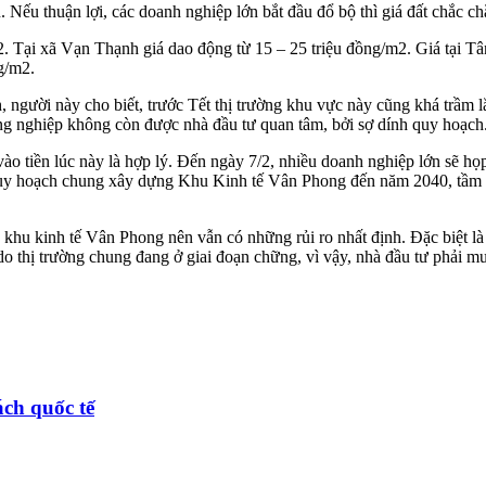
n. Nếu thuận lợi, các doanh nghiệp lớn bắt đầu đổ bộ thì giá đất chắc 
/m2. Tại xã Vạn Thạnh giá dao động từ 15 – 25 triệu đồng/m2. Giá tạ
ng/m2.
, người này cho biết, trước Tết thị trường khu vực này cũng khá trầm l
nông nghiệp không còn được nhà đầu tư quan tâm, bởi sợ dính quy hoạch
ì vào tiền lúc này là hợp lý. Đến ngày 7/2, nhiều doanh nghiệp lớn sẽ
y hoạch chung xây dựng Khu Kinh tế Vân Phong đến năm 2040, tầm nhìn
hu kinh tế Vân Phong nên vẫn có những rủi ro nhất định. Đặc biệt là 
hị trường chung đang ở giai đoạn chững, vì vậy, nhà đầu tư phải mua
ch quốc tế