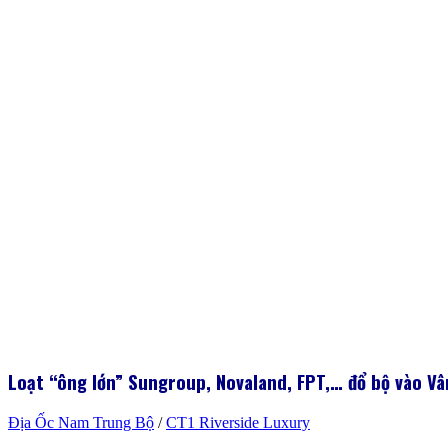
Loạt
“
ông lớn
”
Sungroup, Novaland, FPT,… đổ bộ vào Vâ
Địa Ốc Nam Trung Bộ
/
CT1 Riverside Luxury