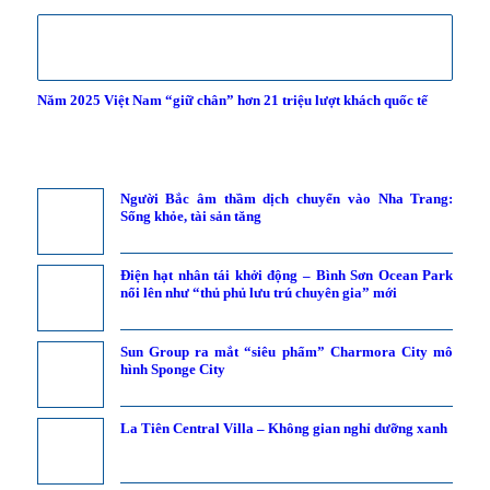
Năm 2025 Việt Nam “giữ chân” hơn 21 triệu lượt khách quốc tế
Người Bắc âm thầm dịch chuyển vào Nha Trang:
Sống khỏe, tài sản tăng
Điện hạt nhân tái khởi động – Bình Sơn Ocean Park
nổi lên như “thủ phủ lưu trú chuyên gia” mới
Sun Group ra mắt “siêu phẩm” Charmora City mô
hình Sponge City
La Tiên Central Villa – Không gian nghỉ dưỡng xanh