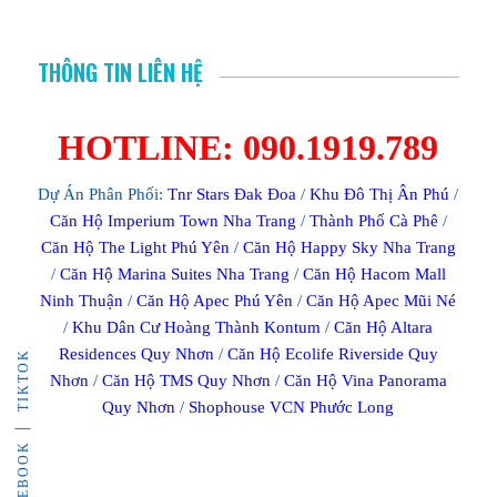
THÔNG TIN LIÊN HỆ
HOTLINE: 090.1919.789
Dự Án Phân Phối:
Tnr Stars Đak Đoa
/
Khu Đô Thị Ân Phú
/
Căn Hộ Imperium Town Nha Trang
/
Thành Phố Cà Phê
/
Căn Hộ The Light Phú Yên
/
Căn Hộ Happy Sky Nha Trang
/
Căn Hộ Marina Suites Nha Trang
/
Căn Hộ Hacom Mall
Ninh Thuận
/
Căn Hộ Apec Phú Yên
/
Căn Hộ Apec Mũi Né
/
Khu Dân Cư Hoàng Thành Kontum
/
Căn Hộ Altara
Residences Quy Nhơn
/
Căn Hộ Ecolife Riverside Quy
TIKTOK
Nhơn
/
Căn Hộ TMS Quy Nhơn
/
Căn Hộ Vina Panorama
Quy Nhơn
/
Shophouse VCN Phước Long
FACEBOOK