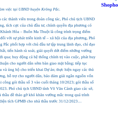
Shopho
àm việc tại UBND huyện Krông Pắc.
 các thành viên trong đoàn công tác, Phó chủ tịch UBND
ng, tích cực của chủ đầu tư, chính quyền địa phương có
 Khánh Hòa – Buôn Ma Thuột là công trình trọng điểm
đối với sự phát triển kinh tế – xã hội của địa phương, Phó
Pắc phối hợp với chủ đầu tư tập trung lãnh đạo, chỉ đạo
nhất, tiến hành rà soát, giải quyết dứt điểm những vướng
i qua; huy động cả hệ thống chính trị vào cuộc, phát huy
g thuận cho người dân sớm bàn giao mặt bằng; tiếp tục
u và ủng hộ cho triển khai Dự án; thực hiện ngay các thủ
ường, hỗ trợ cho người dân, bảo đảm giải ngân nguồn vốn
i công gói thầu số 3 vào cuối tháng 10/2023; gói thầu số
/2023. Phó chủ tịch UBND tỉnh Võ Văn Cảnh giao các sở,
à thầu đề tháo gỡ khó khăn vướng mắc trong quá trình
% diện tích GPMB cho nhà thầu trước 31/12/2023…