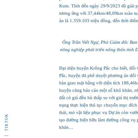
Kuin. Tính đến ngày 29/9/2023 đã giải
tương ứng với 37,44km/48,09km toàn t
án là 1.359.103 triệu đồng, đến thời điể
Ông Trần Viết Ngự, Phó Giám đốc Ban 
nông nghiệp phát triển nông thôn tỉnh Đ
Đại diện huyện Krông Pắc cho biết, đối
Pắc, huyện đã phê duyệt phương án đối v
bàn giao mặt bằng với diện tích 188,46
huyện cũng báo cáo một số khó khăn, như:
đất có giá đền bù thấp so với giá thị tr
trạng thực hiện thủ tục chuyển mục đích 
thải, mỏ vật liệu phục vụ Dự án còn vướn
TIKTOK
tạo đường hiện hữu làm đường công vụ p
khăn…