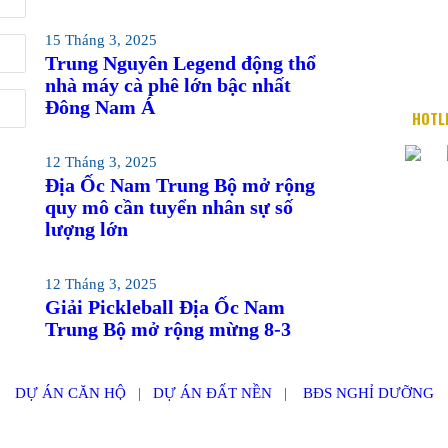
Địa chỉ: 76 Qu
15 Tháng 3, 2025
Email: in
Trung Nguyên Legend động thổ
Website: w
nhà máy cà phê lớn bậc nhất
Đông Nam Á
HOTL
12 Tháng 3, 2025
Địa Ốc Nam Trung Bộ mở rộng
quy mô cần tuyển nhân sự số
lượng lớn
12 Tháng 3, 2025
Giải Pickleball Địa Ốc Nam
Trung Bộ mở rộng mừng 8-3
DỰ ÁN CĂN HỘ
|
DỰ ÁN ĐẤT NỀN
|
BĐS NGHỈ DƯỠNG