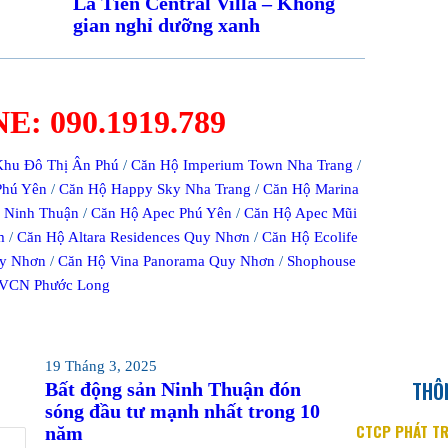
La Tiên Central Villa – Không
gian nghỉ dưỡng xanh
: 090.1919.789
Khu Đô Thị Ân Phú
/
Căn Hộ Imperium Town Nha Trang
/
Phú Yên
/
Căn Hộ Happy Sky Nha Trang
/
Căn Hộ Marina
 Ninh Thuận
/
Căn Hộ Apec Phú Yên
/
Căn Hộ Apec Mũi
m
/
Căn Hộ Altara Residences Quy Nhơn
/
Căn Hộ Ecolife
y Nhơn
/
Căn Hộ Vina Panorama Quy Nhơn
/
Shophouse
VCN Phước Long
19 Tháng 3, 2025
THÔN
Bất động sản Ninh Thuận đón
sóng đầu tư mạnh nhất trong 10
CTCP PHÁT TR
năm