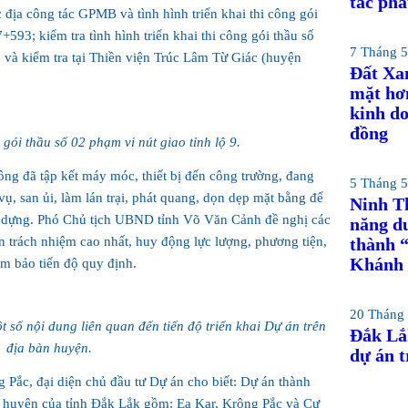
tác phá
 địa công tác GPMB và tình hình triển khai thi công gói
+593; kiểm tra tình hình triển khai thi công gói thầu số
7 Tháng 5
 và kiểm tra tại Thiền viện Trúc Lâm Từ Giác (huyện
Đất Xa
mặt hơn
kinh d
đồng
 gói thầu số 02 phạm vi nút giao tỉnh lộ 9.
công đã tập kết máy móc, thiết bị đến công trường, đang
5 Tháng 5
vụ, san ủi, làm lán trại, phát quang, dọn dẹp mặt bằng để
Ninh T
y dựng. Phó Chủ tịch UBND tỉnh Võ Văn Cảnh đề nghị các
năng du
hần trách nhiệm cao nhất, huy động lực lượng, phương tiện,
thành “
Khánh
ảm bảo tiến độ quy định.
20 Tháng 
 số nội dung liên quan đến tiến độ triển khai Dự án trên
Đắk Lắ
địa bàn huyện.
dự án t
Pắc, đại diện chủ đầu tư Dự án cho biết: Dự án thành
c huyện của tỉnh Đắk Lắk gồm: Ea Kar, Krông Pắc và Cư