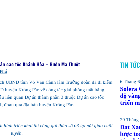
TIN TỨ
Dự án cao tốc Khánh Hòa – Buôn Ma Thuột
 Phú
6 Tháng 6
tịch UBND tỉnh Võ Văn Cảnh làm Trưởng đoàn đã đi kiểm
Solera
BND huyện Krông Pắc về công tác giải phóng mặt bằng
độ vàn
hầu liên quan Dự án thành phần 3 thuộc Dự án cao tốc
triển m
, đoạn qua địa bàn huyện Krông Pắc.
29 Tháng 
 hình triển khai thi công gói thầu số 03 tại nút giao cuối
Dat Xan
lược to
tuyến.