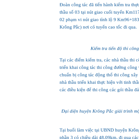
Đoàn công tác đã tiến hành kiểm tra thực
thầu số 03 tại nút giao cuối tuyến Km117
02 phạm vi nút giao tỉnh lộ 9 Km96+183
Krông Pắc) nơi có tuyến cao tốc đi qua.
Kiểm tra tiến độ thi công
Tại các điểm kiểm tra, các nhà thầu thi 
triển khai công tác thi công đường công 
chuẩn bị công tác động thổ thi công xâ
nhà thầu triển khai thực hiện với tinh t
các điều kiện để thi công các gói thầu đ
Đại diện huyện Krông Pắc giải trình một
Tại buổi làm việc tại UBND huyện Krông 
phần 3 có chiều dài 48,09km, đi qua cá