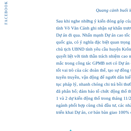
FACEBOOK
Quang cảnh buổi l
Sau khi nghe những ý kiến đóng góp của
tỉnh Võ Văn Cảnh ghi nhận sự khẩn trươ
Dự án đi qua. Nhấn mạnh Dự án cao tốc
quốc gia, có ý nghĩa đặc biệt quan trọng 
chủ tịch UBND tỉnh yêu cầu huyện Krông 
quyết liệt với tinh thần trách nhiệm cao 
mắc trong công tác GPMB nơi có Dự án đ
tốt vai trò của các đoàn thể, tạo sự đồn
tuyên truyền, vận động để người dân hiể
tục pháp lý, nhanh chóng chi trả bồi th
đã phân bổ; đảm bảo tổ chức động thổ th
1 và 2 dự kiến động thổ trong tháng 11
ngành phối hợp cùng chủ đầu tư, các nh
triển khai Dự án, cơ bản bàn giao 100