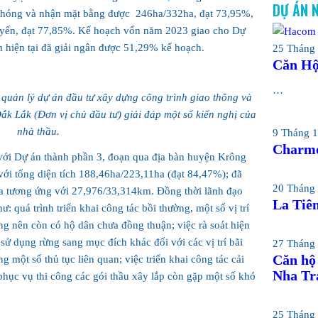
DỰ ÁN 
 phóng và nhận mặt bằng được 246ha/332ha, đạt 73,95%,
uyến, đạt 77,85%. Kế hoạch vốn năm 2023 giao cho Dự
m hiện tại đã giải ngân được 51,29% kế hoạch.
25 Tháng 
Căn Hộ
…
quản lý dự án đầu tư xây dựng công trình giao thông và
ắk Lắk (Đơn vị chủ đầu tư) giải đáp một số kiến nghị của
nhà thầu.
9 Tháng 1
Charmo
 với Dự án thành phần 3, đoạn qua địa bàn huyện Krông
ới tổng diện tích 188,46ha/223,11ha (đạt 84,47%); đã
20 Tháng 
ha tương ứng với 27,976/33,314km. Đồng thời lãnh đạo
La Tiên
 quá trình triển khai công tác bồi thường, một số vị trí
ường nên còn có hộ dân chưa đồng thuận; việc rà soát hiện
sử dụng rừng sang mục đích khác đối với các vị trí bãi
27 Tháng 
Căn hộ
g một số thủ tục liên quan; việc triển khai công tác cải
Nha Tr
hục vụ thi công các gói thầu xây lắp còn gặp một số khó
25 Tháng 