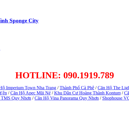
ình Sponge City
h
HOTLINE: 090.1919.789
Hộ Imperium Town Nha Trang
/
Thành Phố Cà Phê
/
Căn Hộ The Lig
 Yên
/
Căn Hộ Apec Mũi Né
/
Khu Dân Cư Hoàng Thành Kontum
/
Că
 TMS Quy Nhơn
/
Căn Hộ Vina Panorama Quy Nhơn
/
Shophouse V