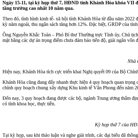
Ngày 15-11, tại kỳ họp thứ 7, HĐND tỉnh Khánh Hòa khóa VII 
tăng trưởng cao nhất 10 năm qua.
Theo đó, tình hình kinh tế- xã hội tỉnh Khánh Hòa từ đầu năm 2022 đ
kỳ năm ngoái, thu ngân sách tăng hơn 12%. Đặc biệt, GRDP của tỉnh 
Ông Nguyễn Khắc Toàn – Phó Bí thư Thường trực Tỉnh ủy, Chủ tịch H
mặt bằng các dự án trọng điểm chưa đảm bảo tiến độ, giải ngân vốn đầu
Nhà m
Hiện nay, Khánh Hòa tích cực triển khai Nghị quyết 09 của Bộ Chính 
Khánh Hòa cũng đang đẩy nhanh thực hiện 4 quy hoạch quan trọng c
chỉnh quy hoạch chung xây dựng Khu kinh tế Vân Phong đến năm 2
Đến nay, 3 quy hoạch đang được các bộ, ngành Trung ương thẩm định
có tính khoa học, thực tiễn.
Kỳ họp thứ 7 của HĐN
Tại kỳ họp, sau khi thảo luận và nghe giải trình, các đại biểu đã th