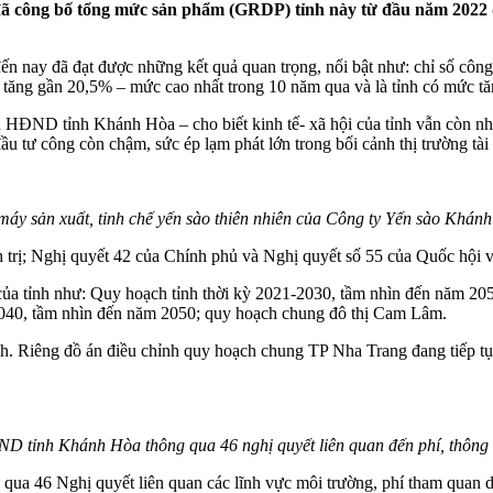
đã công bố tổng mức sản phẩm (GRDP) tỉnh này từ đầu năm 2022 
ến nay đã đạt được những kết quả quan trọng, nổi bật như: chỉ số công
tăng gần 20,5% – mức cao nhất trong 10 năm qua và là tỉnh có mức tă
ĐND tỉnh Khánh Hòa – cho biết kinh tế- xã hội của tỉnh vẫn còn nhữn
 tư công còn chậm, sức ép lạm phát lớn trong bối cảnh thị trường tài ch
áy sản xuất, tinh chế yến sào thiên nhiên của Công ty Yến sào Khán
trị; Nghị quyết 42 của Chính phủ và Nghị quyết số 55 của Quốc hội về t
ủa tỉnh như: Quy hoạch tỉnh thời kỳ 2021-2030, tầm nhìn đến năm 20
040, tầm nhìn đến năm 2050; quy hoạch chung đô thị Cam Lâm.
. Riêng đồ án điều chỉnh quy hoạch chung TP Nha Trang đang tiếp tục
D tỉnh Khánh Hòa thông qua 46 nghị quyết liên quan đến phí, thông 
ông qua 46 Nghị quyết liên quan các lĩnh vực môi trường, phí tham quan 