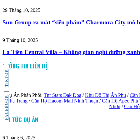
29 Tháng 10, 2025
Sun Group ra mắt “siêu phẩm” Charmora City mô h
9 Tháng 10, 2025
La Tiên Central Villa – Không gian nghỉ dưỡng xan
THÔNG TIN LIÊN HỆ
TIKTOK
Dự Án Phân Phối:
Tnr Stars Đak Đoa
/
Khu Đô Thị Ân Phú
/
Căn 
FACEBOOK
Nha Trang
/
Căn Hộ Hacom Mall Ninh Thuận
/
Căn Hộ Apec Phú
Nhơn
/
Căn Hộ
TIN TỨC DỰ ÁN
6 Tháng 6, 2025