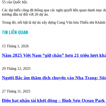
55 của Quốc hội.
Các đại biểu cũng đã thông qua các nghị quyết liên quan danh mục d
trương đầu tư đối với 26 dự án.
Trong đó, nổi bật là dự án xây dựng Cung Văn hóa Thiếu nhi Khánh H
TIN LIÊN QUAN
15 Tháng 1, 2026
Năm 2025 Việt Nam “giữ chân” hơn 21 triệu lượt khá
29 Tháng 12, 2025
Người Bắc âm thầm dịch chuyển vào Nha Trang: Sống
27 Tháng 11, 2025
Điện hạt nhân tái khởi động – Bình Sơn Ocean Park 