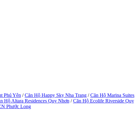
ht Phú Yên
/
Căn Hộ Happy Sky Nha Trang
/
Căn Hộ Marina Suites
n Hộ Altara Residences Quy Nhơn
/
Căn Hộ Ecolife Riverside Quy
CN Phước Long