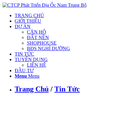
TRANG CHỦ
GIỚI THIỆU
DỰ ÁN
CĂN HỘ
ĐẤT NỀN
SHOPHOUSE
BĐS NGHỈ DƯỠNG
TIN TỨC
TUYỂN DỤNG
LIÊN HỆ
ĐẦU TƯ
Menu
Menu
Trang Chủ
/
Tin Tức