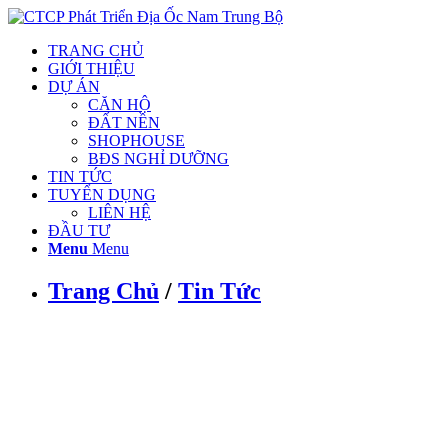
TRANG CHỦ
GIỚI THIỆU
DỰ ÁN
CĂN HỘ
ĐẤT NỀN
SHOPHOUSE
BĐS NGHỈ DƯỠNG
TIN TỨC
TUYỂN DỤNG
LIÊN HỆ
ĐẦU TƯ
Menu
Menu
Trang Chủ
/
Tin Tức