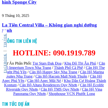
hình Sponge City
9 Tháng 10, 2025
La Tiên Central Villa – Không gian nghỉ dưỡng
xanh
TIKTOK
THÔNG TIN LIÊN HỆ
HOTLINE: 090.1919.789
FACEBOOK
Dự Án Phân Phối:
Tnr Stars Đak Đoa
/
Khu Đô Thị Ân Phú
/
Căn
Hộ Imperium Town Nha Trang
/
Thành Phố Cà Phê
/
Căn Hộ The
Light Phú Yên
/
Căn Hộ Happy Sky Nha Trang
/
Căn Hộ Marina
Suites Nha Trang
/
Căn Hộ Hacom Mall Ninh Thuận
/
Căn Hộ
Apec Phú Yên
/
Căn Hộ Apec Mũi Né
/
Khu Dân Cư Hoàng Thành
Kontum
/
Căn Hộ Altara Residences Quy Nhơn
/
Căn Hộ Ecolife
Riverside Quy Nhơn
/
Căn Hộ TMS Quy Nhơn
/
Căn Hộ Vina
Panorama Quy Nhơn
/
Shophouse VCN Phước Long
TIN TỨC DỰ ÁN