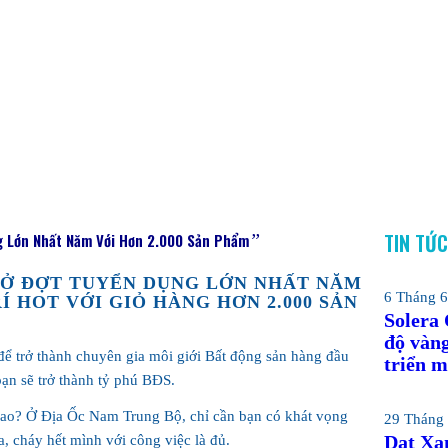
TIN TỨ
 Lớn Nhất Năm Với Hơn 2.000 Sản Phẩm
”
MỞ ĐỢT TUYỂN DỤNG LỚN NHẤT NĂM
6 Tháng 6
RÍ HOT VỚI GIỎ HÀNG HƠN 2.000 SẢN
Solera
độ vàn
 trở thành chuyên gia môi giới Bất động sản hàng đầu
triển m
ạn sẽ trở thành tỷ phú BĐS.
 cao? Ở Địa Ốc Nam Trung Bộ, chỉ cần bạn có khát vọng
29 Tháng 
Dat Xan
, cháy hết mình với công việc là đủ.