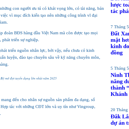
lược to
những con người ưu tú có khát vọng lớn, có tài năng, bản
tác phá
 việc vì mục đích kiến tạo nên những công trình vĩ đại
 Nam.
7 Tháng 5
Đất Xa
 tập đoàn BĐS hàng đầu Việt Nam mà còn được tạo mọi
mặt hơn
 phát triển sự nghiệp.
kinh d
át triển nguồn nhân lực, bởi vậy, nếu chưa có kinh
đồng
uấn luyện, đào tạo chuyên sâu về kỹ năng chuyên môn,
hàng.
5 Tháng 5
Ninh T
Bộ mở đợt tuyển dụng lớn nhất năm 2025
năng du
thành “
Khánh
tôi mang đến cho nhân sự nguồn sản phẩm đa dạng, số
g. Hợp tác với những CĐT lớn và uy tín như Vingroup,
20 Tháng 
…
Đắk Lắ
dự án t