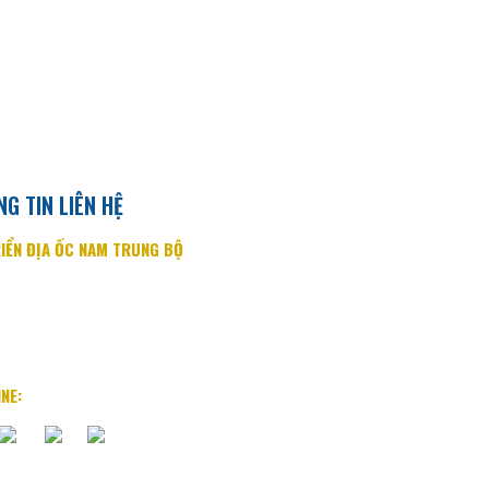
G TIN LIÊN HỆ
IỂN ĐỊA ỐC NAM TRUNG BỘ
ang Trung, P. Lộc Thọ, TP.
Nha Trang
fo@diaocnamtrungbo.vn
ww.diaocnamtrungbo.vn
INE:
0901.919.789