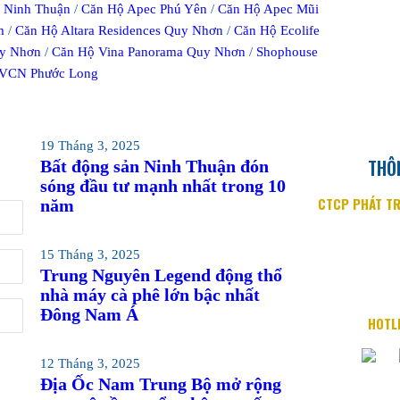
 Ninh Thuận
/
Căn Hộ Apec Phú Yên
/
Căn Hộ Apec Mũi
m
/
Căn Hộ Altara Residences Quy Nhơn
/
Căn Hộ Ecolife
y Nhơn
/
Căn Hộ Vina Panorama Quy Nhơn
/
Shophouse
VCN Phước Long
19 Tháng 3, 2025
THÔN
Bất động sản Ninh Thuận đón
sóng đầu tư mạnh nhất trong 10
CTCP PHÁT TR
năm
Địa chỉ: 76 Qu
15 Tháng 3, 2025
Email: in
Trung Nguyên Legend động thổ
Website: w
nhà máy cà phê lớn bậc nhất
Đông Nam Á
HOTL
12 Tháng 3, 2025
Địa Ốc Nam Trung Bộ mở rộng