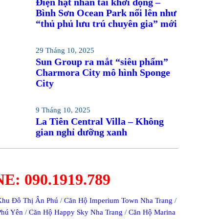
Điện hạt nhân tái khởi động –
Bình Sơn Ocean Park nổi lên như
“thủ phủ lưu trú chuyên gia” mới
29 Tháng 10, 2025
Sun Group ra mắt “siêu phẩm”
Charmora City mô hình Sponge
City
9 Tháng 10, 2025
La Tiên Central Villa – Không
gian nghỉ dưỡng xanh
: 090.1919.789
Khu Đô Thị Ân Phú
/
Căn Hộ Imperium Town Nha Trang
/
Phú Yên
/
Căn Hộ Happy Sky Nha Trang
/
Căn Hộ Marina