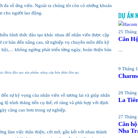
i đa số ứng viên. Ngoài ra chúng tôi còn có những khoản
ểm cho người lao động.
DỰ ÁN 
25 Tháng 
nhiều hình thức đào tạo khác nhau để nhân viên được cập
Căn Hộ
 từ cơ bản đến nâng cao, từ nghiệp vụ chuyên môn đến kỹ
 hội,… không ngừng phát triển từng ngày, hoàn thiện bản
…
9 Tháng 1
các khóa đào tạo sản phẩm, nâng cấp bản thân liên tục
Charmo
20 Tháng 
đến sự kỳ vọng của nhân viên về tương lai và giúp nhân
La Tiên
ng lộ trình thăng tiến cụ thể, rõ ràng và phù hợp với định
gày càng cao hơn trong sự nghiệp.
27 Tháng 
Căn hộ
Nha Tr
g làm việc thân thiện, cởi mở, gắn kết với nhau thành