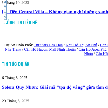
FACEBOOK
9 Tháng 10, 2025
La Tiên Central Villa – Không gian nghỉ dưỡng xan
THÔNG TIN LIÊN HỆ
Dự Án Phân Phối:
Tnr Stars Đak Đoa
/
Khu Đô Thị Ân Phú
/
Căn 
Nha Trang
/
Căn Hộ Hacom Mall Ninh Thuận
/
Căn Hộ Apec Phú
Nhơn
/
Căn Hộ
TIN TỨC DỰ ÁN
6 Tháng 6, 2025
Solera Quy Nhơn: Giải mã “tọa độ vàng” giữa tâm đi
29 Tháng 5, 2025