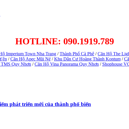
h
HOTLINE: 090.1919.789
Hộ Imperium Town Nha Trang
/
Thành Phố Cà Phê
/
Căn Hộ The Lig
 Yên
/
Căn Hộ Apec Mũi Né
/
Khu Dân Cư Hoàng Thành Kontum
/
Că
 TMS Quy Nhơn
/
Căn Hộ Vina Panorama Quy Nhơn
/
Shophouse V
ểm phát triển mới của thành phố biển