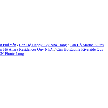
ht Phú Yên
/
Căn Hộ Happy Sky Nha Trang
/
Căn Hộ Marina Suites
n Hộ Altara Residences Quy Nhơn
/
Căn Hộ Ecolife Riverside Quy
CN Phước Long