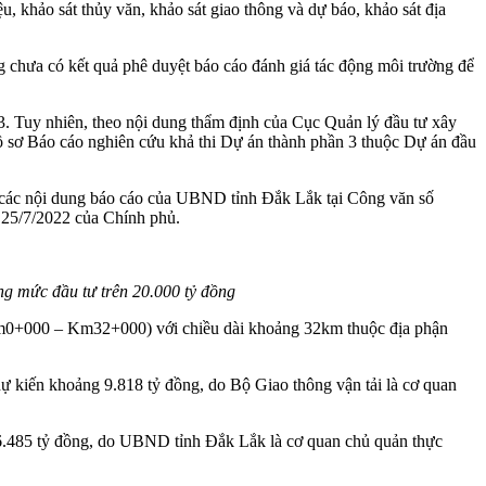
u, khảo sát thủy văn, khảo sát giao thông và dự báo, khảo sát địa
chưa có kết quả phê duyệt báo cáo đánh giá tác động môi trường để
Tuy nhiên, theo nội dung thẩm định của Cục Quản lý đầu tư xây
hồ sơ Báo cáo nghiên cứu khả thi Dự án thành phần 3 thuộc Dự án đầu
i các nội dung báo cáo của UBND tỉnh Đắk Lắk tại Công văn số
 25/7/2022 của Chính phủ.
g mức đầu tư trên 20.000 tỷ đồng
Km0+000 – Km32+000) với chiều dài khoảng 32km thuộc địa phận
kiến khoảng 9.818 tỷ đồng, do Bộ Giao thông vận tải là cơ quan
6.485 tỷ đồng, do UBND tỉnh Đắk Lắk là cơ quan chủ quản thực