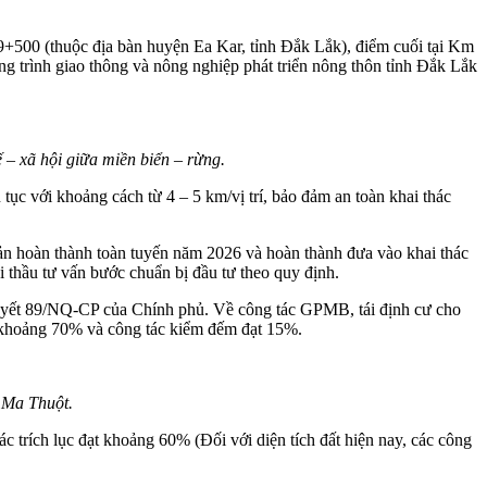
+500 (thuộc địa bàn huyện Ea Kar, tỉnh Đắk Lắk), điểm cuối tại Km
g trình giao thông và nông nghiệp phát triển nông thôn tỉnh Đắk Lắk
 – xã hội giữa miền biển – rừng.
tục với khoảng cách từ 4 – 5 km/vị trí, bảo đảm an toàn khai thác
bản hoàn thành toàn tuyến năm 2026 và hoàn thành đưa vào khai thác
 thầu tư vấn bước chuẩn bị đầu tư theo quy định.
uyết 89/NQ-CP của Chính phủ. Về công tác GPMB, tái định cư cho
ạt khoảng 70% và công tác kiểm đếm đạt 15%.
 Ma Thuột.
 trích lục đạt khoảng 60% (Đối với diện tích đất hiện nay, các công