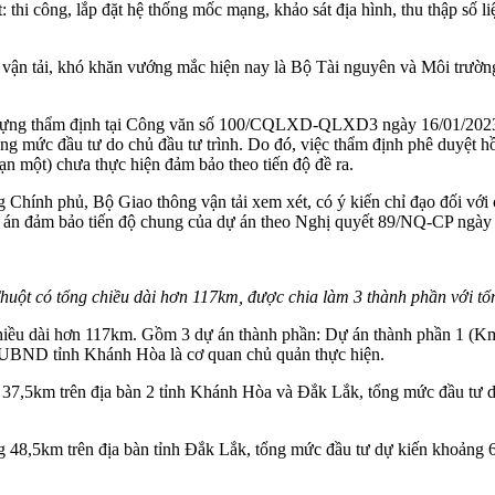
hi công, lắp đặt hệ thống mốc mạng, khảo sát địa hình, thu thập số liệ
n tải, khó khăn vướng mắc hiện nay là Bộ Tài nguyên và Môi trường 
 dựng thẩm định tại Công văn số 100/CQLXD-QLXD3 ngày 16/01/2023. 
ng mức đầu tư do chủ đầu tư trình. Do đó, việc thẩm định phê duyệt 
 một) chưa thực hiện đảm bảo theo tiến độ đề ra.
Chính phủ, Bộ Giao thông vận tải xem xét, có ý kiến chỉ đạo đối vớ
 án đảm bảo tiến độ chung của dự án theo Nghị quyết 89/NQ-CP ngày
ột có tổng chiều dài hơn 117km, được chia làm 3 thành phần với tổn
hiều dài hơn 117km. Gồm 3 dự án thành phần: Dự án thành phần 1 (
 UBND tỉnh Khánh Hòa là cơ quan chủ quản thực hiện.
,5km trên địa bàn 2 tỉnh Khánh Hòa và Đắk Lắk, tổng mức đầu tư dự 
48,5km trên địa bàn tỉnh Đắk Lắk, tổng mức đầu tư dự kiến khoảng 