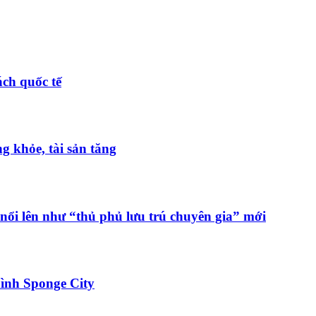
ch quốc tế
 khỏe, tài sản tăng
nổi lên như “thủ phủ lưu trú chuyên gia” mới
ình Sponge City