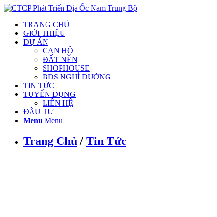
TRANG CHỦ
GIỚI THIỆU
DỰ ÁN
CĂN HỘ
ĐẤT NỀN
SHOPHOUSE
BĐS NGHỈ DƯỠNG
TIN TỨC
TUYỂN DỤNG
LIÊN HỆ
ĐẦU TƯ
Menu
Menu
Trang Chủ
/
Tin Tức