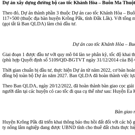
Dự án xây dựng đường bộ cao tốc Khánh Hòa – Buôn Ma Thuột (g
Theo đó, Dự án thành phần 3 thuộc Dự án cao tốc Khánh Hòa – Buôn 
117+500 (thuộc địa bàn huyện Krông Pắk, tỉnh Đắk Lắk). Với tổng mứ
(gọi tắt là Ban QLDA) làm chủ đầu tư.
Dự án cao tốc Khánh Hòa – Buôn 
Giai đoạn 1 được đầu tư với quy mô 04 làn xe phân kỳ, tốc độ khai th
(phù hợp Quyết định số 5109/QĐ-BGTVT ngày 31/12/2014 của Bộ Gi
Thời gian chuẩn bị đầu tư, thực hiện Dự án từ năm 2022, cơ bản hoà
đồng bộ toàn bộ Dự án năm 2027. Ban QLDA đã hoàn thành việc lựa ch
Theo Ban QLDA, ngày 20/12/2022, đã hoàn thành bàn giao cọc giải
người dân tại các huyện có cao tốc đi qua cụ thể như sau: Huyện Ea 
Bàn giao 
Huyện Krông Pắk đã triển khai thông báo thu hồi đất đối với các hộ 
ty nông lâm nghiệp đang được UBND tỉnh cho thuê đất chưa thực hiện 