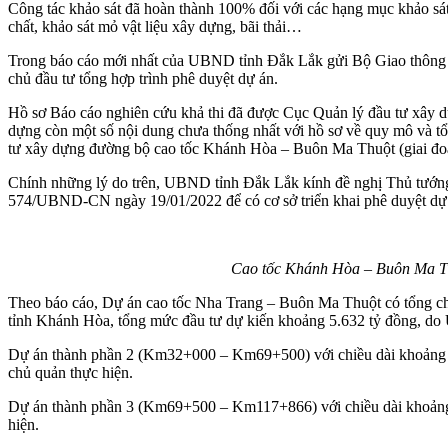
Công tác khảo sát đã hoàn thành 100% đối với các hạng mục khảo sát: t
chất, khảo sát mỏ vật liệu xây dựng, bãi thải…
Trong báo cáo mới nhất của UBND tỉnh Đắk Lắk gửi Bộ Giao thông vậ
chủ đầu tư tổng hợp trình phê duyệt dự án.
Hồ sơ Báo cáo nghiên cứu khả thi đã được Cục Quản lý đầu tư xây
dựng còn một số nội dung chưa thống nhất với hồ sơ về quy mô và tổ
tư xây dựng đường bộ cao tốc Khánh Hòa – Buôn Ma Thuột (giai đoạn
Chính những lý do trên, UBND tỉnh Đắk Lắk kính đề nghị Thủ tướng 
574/UBND-CN ngày 19/01/2022 để có cơ sở triển khai phê duyệt dự
Cao tốc Khánh Hòa – Buôn Ma Thu
Theo báo cáo, Dự án cao tốc Nha Trang – Buôn Ma Thuột có tổng c
tỉnh Khánh Hòa, tổng mức đầu tư dự kiến khoảng 5.632 tỷ đồng, do
Dự án thành phần 2 (Km32+000 – Km69+500) với chiều dài khoảng 37
chủ quản thực hiện.
Dự án thành phần 3 (Km69+500 – Km117+866) với chiều dài khoảng 
hiện.