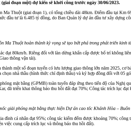
iai đoạn một) dự kiến sẽ khởi công trước ngày 30/06/2023.
Ma Thuột (giai đoạn 1), có tổng chiều dài 48km. Điểm đầu tại Km 69
c đầu tư là 6.485 tỷ đồng, do Ban Quản lý dự án đầu tư xây dựng côn
Ma Thuột hoàn thành kỳ vọng sẽ tạo bứt phá trong phát triển kinh tế
ác đạt 80km/h. Riêng đối với làn dừng khẩn cấp được bố trí không liên 
ao thông vận tải).
n thành một số đoạn tuyến có lưu lượng giao thông lớn năm 2025, cơ 
ọn nhà thầu (hình thức chỉ định thầu) và ký hợp đồng đối với 05 gói
 phóng mặt bằng (GPMB) toàn tuyến đáp ứng theo tiến độ của Nghị q
Kar, đã triển khai thông báo thu hồi đất đạt 70%; Công tác trích lục đ
mốc giải phóng mặt bằng thực hiện Dự án cao tốc Khánh Hòa – Buôn
gia đình cá nhân đạt 95%; công tác kiểm đếm được khoảng 70%; công tác
việc cung cấp trích lục và thông báo thu hồi đất).