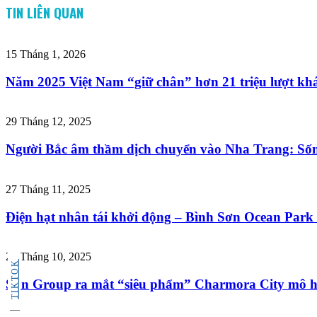
TIN LIÊN QUAN
15 Tháng 1, 2026
Năm 2025 Việt Nam “giữ chân” hơn 21 triệu lượt khá
29 Tháng 12, 2025
Người Bắc âm thầm dịch chuyển vào Nha Trang: Sống
27 Tháng 11, 2025
Điện hạt nhân tái khởi động – Bình Sơn Ocean Park 
29 Tháng 10, 2025
TIKTOK
Sun Group ra mắt “siêu phẩm” Charmora City mô h