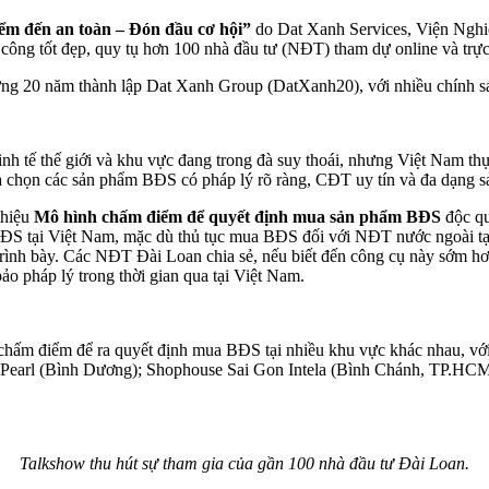
ểm đến an toàn – Đón đầu cơ hội”
do Dat Xanh Services, Viện Nghi
công tốt đẹp, quy tụ hơn 100 nhà đầu tư (NĐT) tham dự online và trực
ừng 20 năm thành lập Dat Xanh Group (DatXanh20), với nhiều chính s
inh tế thế giới và khu vực đang trong đà suy thoái, nhưng Việt Nam t
ựa chọn các sản phẩm BĐS có pháp lý rõ ràng, CĐT uy tín và đa dạng 
thiệu
Mô hình chấm điểm để quyết định mua sản phẩm BĐS
độc qu
ĐS tại Việt Nam, mặc dù thủ tục mua BĐS đối với NĐT nước ngoài tại 
trình bày. Các NĐT Đài Loan chia sẻ, nếu biết đến công cụ này sớm 
pháp lý trong thời gian qua tại Việt Nam.
hấm điểm để ra quyết định mua BĐS tại nhiều khu vực khác nhau, với
 Pearl (Bình Dương); Shophouse Sai Gon Intela (Bình Chánh, TP.HCM
Talkshow thu hút sự tham gia của gần 100 nhà đầu tư Đài Loan.