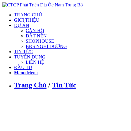
TRANG CHỦ
GIỚI THIỆU
DỰ ÁN
CĂN HỘ
ĐẤT NỀN
SHOPHOUSE
BĐS NGHỈ DƯỠNG
TIN TỨC
TUYỂN DỤNG
LIÊN HỆ
ĐẦU TƯ
Menu
Menu
Trang Chủ
/
Tin Tức