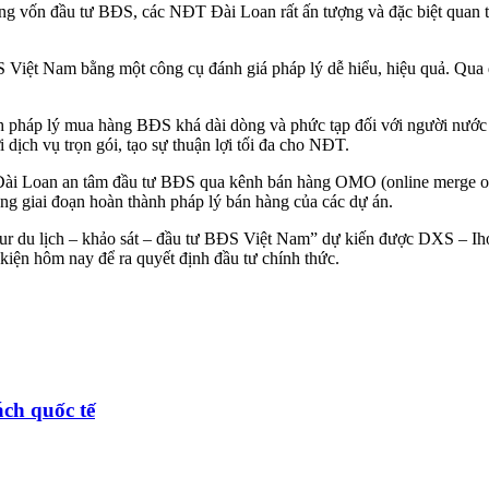
ng vốn đầu tư BĐS, các NĐT Đài Loan rất ấn tượng và đặc biệt quan 
 Việt Nam bằng một công cụ đánh giá pháp lý dễ hiểu, hiệu quả. Qua 
h pháp lý mua hàng BĐS khá dài dòng và phức tạp đối với người nước 
ịch vụ trọn gói, tạo sự thuận lợi tối đa cho NĐT.
Đài Loan an tâm đầu tư BĐS qua kênh bán hàng OMO (online merge off
từng giai đoạn hoàn thành pháp lý bán hàng của các dự án.
r du lịch – khảo sát – đầu tư BĐS Việt Nam” dự kiến được DXS – Iho
 kiện hôm nay để ra quyết định đầu tư chính thức.
ch quốc tế