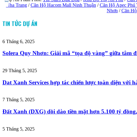
Nha Trang
/
Căn Hộ Hacom Mall Ninh Thuận
/
Căn Hộ Apec Phú
Nhơn
/
Căn Hộ
TIN TỨC DỰ ÁN
6 Tháng 6, 2025
Solera Quy Nhơn: Giải mã “tọa độ vàng” giữa tâm đi
29 Tháng 5, 2025
Dat Xanh Services hợp tác chiến lược toàn diện với hà
7 Tháng 5, 2025
Đất Xanh (DXG) dồi dào tiền mặt hơn 5.100 tỷ đồng
5 Tháng 5, 2025