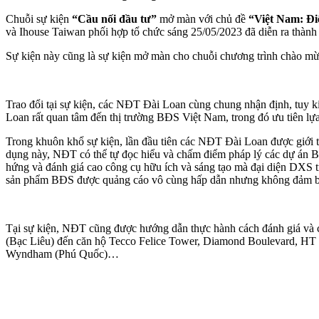
Chuỗi sự kiện
“Cầu nối đầu tư”
mở màn với chủ đề
“Việt Nam: Đi
và Ihouse Taiwan phối hợp tổ chức sáng 25/05/2023 đã diễn ra thành 
Sự kiện này cũng là sự kiện mở màn cho chuỗi chương trình chào m
Trao đổi tại sự kiện, các NĐT Đài Loan cùng chung nhận định, tuy k
Loan rất quan tâm đến thị trường BĐS Việt Nam, trong đó ưu tiên l
Trong khuôn khổ sự kiện, lần đầu tiên các NĐT Đài Loan được giới 
dụng này, NĐT có thể tự đọc hiểu và chấm điểm pháp lý các dự án B
hứng và đánh giá cao công cụ hữu ích và sáng tạo mà đại diện DXS 
sản phẩm BĐS được quảng cáo vô cùng hấp dẫn nhưng không đảm bảo 
Tại sự kiện, NĐT cũng được hướng dẫn thực hành cách đánh giá và c
(Bạc Liêu) đến căn hộ Tecco Felice Tower, Diamond Boulevard, HT
Wyndham (Phú Quốc)…