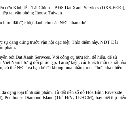
ên cứu Kinh tế – Tài Chính – BĐS Dat Xanh Services (DXS-FERI),
 tiếp tại văn phòng Ihouse Taiwan.
ách ưu đãi đặc biệt dành cho các NĐT tham dự.
hực sự đang đứng trước vận hội đặc biệt. Thời điểm này, NĐT Đài
sản phẩm.
yền bởi Dat Xanh Serivces. Với công cụ hữu ích, dễ hiểu, dễ sử
Việt Nam tương đối phức tạp. Tại sự kiện, các khách mời đã rất hào
hơn, có thể NĐT và bạn bè đã không mua nhầm, mua “hớ” khá nhiều
 đa dạng loại hình sản phẩm: Từ đất nền sổ đỏ Hòa Bình Riverside
), Penthouse Diamond Island (Thủ Đức, TP.HCM), hay biệt thự biển