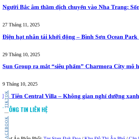
Người Bắc âm thầm dịch chuyển vào Nha Trang: Sống
27 Tháng 11, 2025
Điện hạt nhân tái khởi động – Bình Sơn Ocean Park 
29 Tháng 10, 2025
Sun Group ra mắt “siêu phẩm” Charmora City mô h
9 Tháng 10, 2025
TIKTOK
La Tiên Central Villa – Không gian nghỉ dưỡng xan
THÔNG TIN LIÊN HỆ
FACEBOOK
Dự Án Phân Phối:
Tnr Stars Đak Đoa
/
Khu Đô Thị Ân Phú
/
Căn 