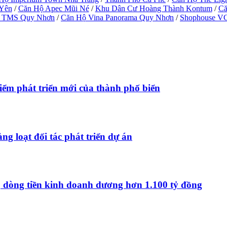
 Yên
/
Căn Hộ Apec Mũi Né
/
Khu Dân Cư Hoàng Thành Kontum
/
Că
 TMS Quy Nhơn
/
Căn Hộ Vina Panorama Quy Nhơn
/
Shophouse V
ểm phát triển mới của thành phố biển
ng loạt đối tác phát triển dự án
, dòng tiền kinh doanh dương hơn 1.100 tỷ đồng