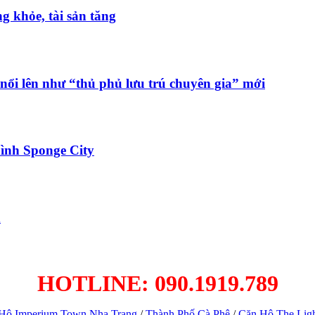
 khỏe, tài sản tăng
nổi lên như “thủ phủ lưu trú chuyên gia” mới
ình Sponge City
h
HOTLINE: 090.1919.789
Hộ Imperium Town Nha Trang
/
Thành Phố Cà Phê
/
Căn Hộ The Lig