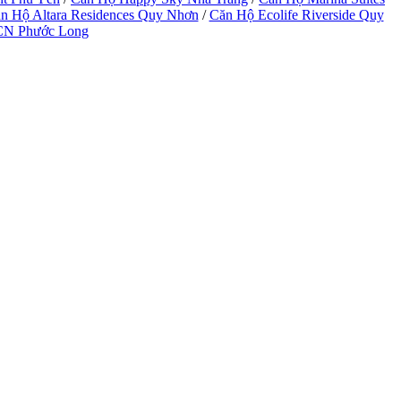
n Hộ Altara Residences Quy Nhơn
/
Căn Hộ Ecolife Riverside Quy
CN Phước Long