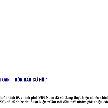
 TOÀN – ĐÓN ĐẦU CƠ HỘI
”
thoái kinh tế, chính phủ Việt Nam đã và đang thực hiện nhiều chính
) đã tổ chức chuỗi sự kiện “Cầu nối đầu tư” nhằm giới thiệu các