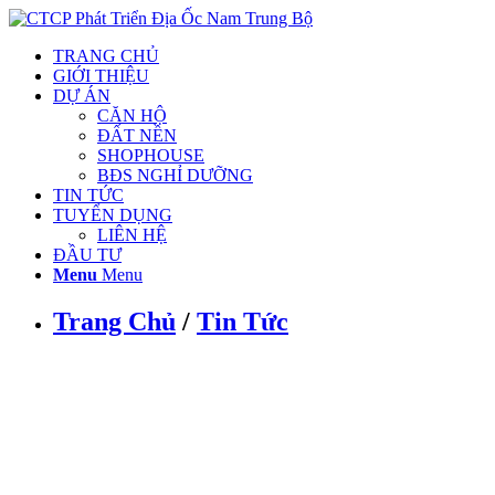
TRANG CHỦ
GIỚI THIỆU
DỰ ÁN
CĂN HỘ
ĐẤT NỀN
SHOPHOUSE
BĐS NGHỈ DƯỠNG
TIN TỨC
TUYỂN DỤNG
LIÊN HỆ
ĐẦU TƯ
Menu
Menu
Trang Chủ
/
Tin Tức