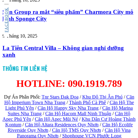
FACEBOOK
Sun Group ra mắt “siêu phẩm” Charmora City mô
hình Sponge City
9 Tháng 10, 2025
La Tiên Central Villa – Không gian nghỉ dưỡng
xanh
THÔNG TIN LIÊN HỆ
HOTLINE: 090.1919.789
Dự Án Phân Phối:
Tnr Stars Đak Đoa
/
Khu Đô Thị Ân Phú
/
Căn
Hộ Imperium Town Nha Trang
/
Thành Phố Cà Phê
/
Căn Hộ The
Light Phú Yên
/
Căn Hộ Happy Sky Nha Trang
/
Căn Hộ Marina
Suites Nha Trang
/
Căn Hộ Hacom Mall Ninh Thuận
/
Căn Hộ
Apec Phú Yên
/
Căn Hộ Apec Mũi Né
/
Khu Dân Cư Hoàng Thành
Kontum
/
Căn Hộ Altara Residences Quy Nhơn
/
Căn Hộ Ecolife
Riverside Quy Nhơn
/
Căn Hộ TMS Quy Nhơn
/
Căn Hộ Vina
Panorama Quy Nhơn
/
Shophouse VCN Phước Long