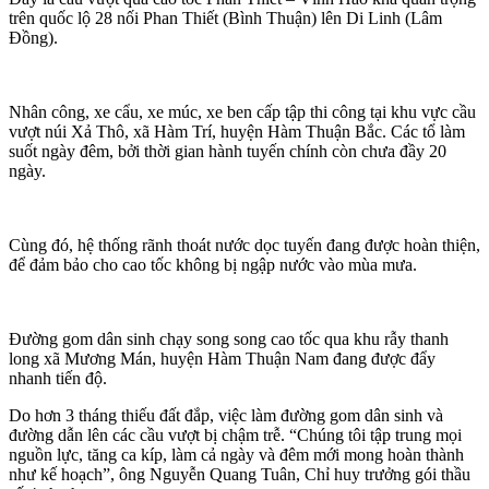
trên quốc lộ 28 nối Phan Thiết (Bình Thuận) lên Di Linh (Lâm
Đồng).
Nhân công, xe cẩu, xe múc, xe ben cấp tập thi công tại khu vực cầu
vượt núi Xả Thô, xã Hàm Trí, huyện Hàm Thuận Bắc. Các tổ làm
suốt ngày đêm, bởi thời gian hành tuyến chính còn chưa đầy 20
ngày.
Cùng đó, hệ thống rãnh thoát nước dọc tuyến đang được hoàn thiện,
để đảm bảo cho cao tốc không bị ngập nước vào mùa mưa.
Đường gom dân sinh chạy song song cao tốc qua khu rẫy thanh
long xã Mương Mán, huyện Hàm Thuận Nam đang được đẩy
nhanh tiến độ.
Do hơn 3 tháng thiếu đất đắp, việc làm đường gom dân sinh và
đường dẫn lên các cầu vượt bị chậm trễ. “Chúng tôi tập trung mọi
nguồn lực, tăng ca kíp, làm cả ngày và đêm mới mong hoàn thành
như kế hoạch”, ông Nguyễn Quang Tuân, Chỉ huy trưởng gói thầu