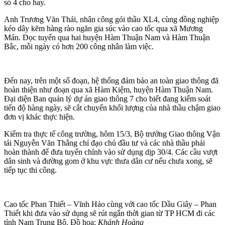
số 4 cho hay.
Anh Trương Văn Thái, nhân công gói thầu XL4, cùng đồng nghiệp
kéo dây kẽm hàng rào ngăn gia súc vào cao tốc qua xã Mương
Mán. Dọc tuyến qua hai huyện Hàm Thuận Nam và Hàm Thuận
Bắc, mỗi ngày có hơn 200 công nhân làm việc.
Đến nay, trên một số đoạn, hệ thống đảm bảo an toàn giao thông đã
hoàn thiện như đoạn qua xã Hàm Kiệm, huyện Hàm Thuận Nam.
Đại diện Ban quản lý dự án giao thông 7 cho biết đang kiểm soát
tiến độ hàng ngày, sẽ cắt chuyển khối lượng của nhà thầu chậm giao
đơn vị khác thực hiện.
Kiểm tra thực tế công trường, hôm 15/3, Bộ trưởng Giao thông Vận
tải Nguyễn Văn Thắng chỉ đạo chủ đầu tư và các nhà thầu phải
hoàn thành để đưa tuyến chính vào sử dụng dịp 30/4. Các cầu vượt
dân sinh và đường gom ở khu vực thưa dân cư nếu chưa xong, sẽ
tiếp tục thi công.
Cao tốc Phan Thiết – Vĩnh Hảo cùng với cao tốc Dầu Giây – Phan
Thiết khi đưa vào sử dụng sẽ rút ngắn thời gian từ TP HCM đi các
tỉnh Nam Trung Bộ. Đồ hoạ:
Khánh Hoàng