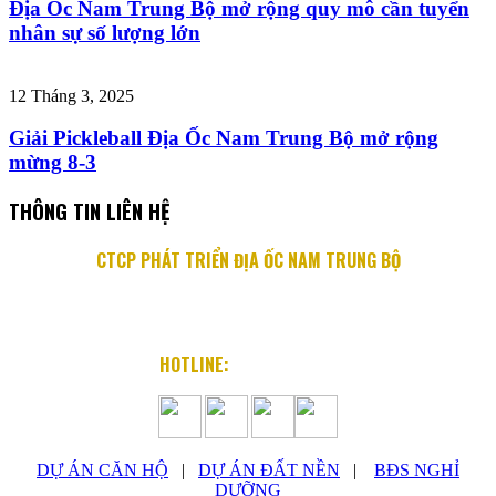
Địa Ốc Nam Trung Bộ mở rộng quy mô cần tuyển
nhân sự số lượng lớn
12 Tháng 3, 2025
Giải Pickleball Địa Ốc Nam Trung Bộ mở rộng
mừng 8-3
THÔNG TIN LIÊN HỆ
CTCP PHÁT TRIỂN ĐỊA ỐC NAM TRUNG BỘ
Địa chỉ: 76 Quang Trung, P. Lộc Thọ, TP. Nha Trang
Email: info@diaocnamtrungbo.vn
Website: www.diaocnamtrungbo.vn
HOTLINE:
0901.919.789
DỰ ÁN CĂN HỘ
|
DỰ ÁN ĐẤT NỀN
|
BĐS NGHỈ
DƯỠNG