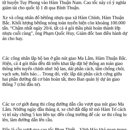
từ huyện Tuy Phong vào Hàm Thuận Nam. Cao tốc này có ý nghĩa
giảm tải cho quốc lộ 1 đi qua Bình Thuận.
Xe và công nhân đổ bêtông nhựa qua xã Hàm Chính, Hàm Thuận
Bắc. Khối lượng bêtông nóng toàn tuyến hiện còn khoảng 100.000
tấn. “Chậm nhất ngày 20/4, tất cả 4 gói thầu phải hoàn thành lớp
nhựa cuối cùng”, ông Phạm Quốc Huy, Giám đốc ban điều hành dự
án cho hay.
Các công nhân lắp hộ lan ở gần nút giao Ma Lâm, Hàm Thuận Bắc.
Hiện, cả 4 gói thầu đều đã triển khai lắp đặt hệ thống an toàn giao
thông trên tuyến chính như: hộ lan, dải phân cách, tấm chống chói,
vạch sơn, biển báo… Trong đó, việc lắp dải phân cách cứng giữa
hai phần đường đã cơ bản hoàn tất, theo Ban quản lý dự án giao
thông 7 (chủ đầu tư).
Các xe cơ giới đang thi công đường dẫn cầu vượt qua nút giao Ma
Lâm. Những ngày đầu tháng 4, xe chở đất đắp từ mỏ Hàm Trí cách
vị trí này chừng 5 km liên tục đến công trường để các xe thi công lu
lèn, làm đường dẫn lên cầu.
Đây là cầu vượt qua cao tốc Phan Thiết – Vĩnh Hảo khá quan trọng