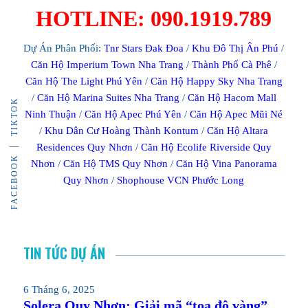
HOTLINE: 090.1919.789
Dự Án Phân Phối:
Tnr Stars Đak Đoa
/
Khu Đô Thị Ân Phú
/
Căn Hộ Imperium Town Nha Trang
/
Thành Phố Cà Phê
/
Căn Hộ The Light Phú Yên
/
Căn Hộ Happy Sky Nha Trang
/
Căn Hộ Marina Suites Nha Trang
/
Căn Hộ Hacom Mall
TIKTOK
Ninh Thuận
/
Căn Hộ Apec Phú Yên
/
Căn Hộ Apec Mũi Né
/
Khu Dân Cư Hoàng Thành Kontum
/
Căn Hộ Altara
Residences Quy Nhơn
/
Căn Hộ Ecolife Riverside Quy
FACEBOOK
Nhơn
/
Căn Hộ TMS Quy Nhơn
/
Căn Hộ Vina Panorama
Quy Nhơn
/
Shophouse VCN Phước Long
TIN TỨC DỰ ÁN
6 Tháng 6, 2025
Solera Quy Nhơn: Giải mã “tọa độ vàng”