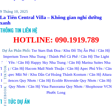
9 Tháng 10, 2025
La Tiên Central Villa – Không gian nghỉ dưỡng
xanh
THÔNG TIN LIÊN HỆ
HOTLINE: 090.1919.789
Dự Án Phân Phối:
Tnr Stars Đak Đoa
/
Khu Đô Thị Ân Phú
/
Căn Hộ
Imperium Town Nha Trang
/
Thành Phố Cà Phê
/
Căn Hộ The Light
Phú Yên
/
Căn Hộ Happy Sky Nha Trang
/
Căn Hộ Marina Suites Nha
TIKTOK
Trang
/
Căn Hộ Hacom Mall Ninh Thuận
/
Căn Hộ Apec Phú Yên
/
Căn
Hộ Apec Mũi Né
/
Khu Dân Cư Hoàng Thành Kontum
/
Căn Hộ Altara
Residences Quy Nhơn
/
Căn Hộ Ecolife Riverside Quy Nhơn
/
Căn Hộ
TMS Quy Nhơn
/
Căn Hộ Vina Panorama Quy Nhơn
/
Shophouse VCN
FACEBOOK
Phước Long
TIN TỨC DỰ ÁN