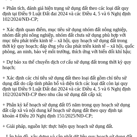
+ Phân tích, đánh giá hiện trạng sử dụng đất theo các loại đất quy
định tại Điều 9 Luật Đất đai 2024 và các Điều 4, 5 và 6 Nghị định
102/2024/NĐ-CP;
+ Xác định quan điểm, mục tiêu sử dụng nhóm đất nông nghiệp,
nhóm đất phi nông nghiệp, nhóm đất chưa sử dụng phù hợp với
mục tiêu phát triển kinh tế – xã hội, quy hoạch sử dụng đất trong
thời kỳ quy hoạch; đáp ứng yêu cầu phát triển kinh tế – xã hội, quốc
phòng, an ninh, bảo vệ môi trường, thích ứng với biến đổi khí hậu;
+ Dự báo xu thế chuyển dịch cơ cấu sử dụng đất trong thời kỳ quy
hoạch;
+ Xác định các chỉ tiêu sử dụng đất theo loại đất gồm chỉ tiêu sử
dụng đất do cấp tỉnh phân bổ và diện tích các loại đất còn lại quy
định tại Điều 9 Luật Đất đai 2024 và các Điều 4, 5 và 6 Nghị định
102/2024/NĐ-CP theo nhu cầu sử dụng đất cấp xã;
+ Phân kỳ kế hoạch sử dụng đất 05 năm trong quy hoạch sử dụng
đất cấp xã và nội dung kế hoạch sử dụng đất theo quy định tại
khoản 4 Điều 20 Nghị định 151/2025/NĐ-CP;
+ Giải pháp, nguồn lực thực hiện quy hoạch sử dụng đất.
– Lập bản đồ, xây dựng và cập nhật dữ liệu quy hoạch sử dụng đất