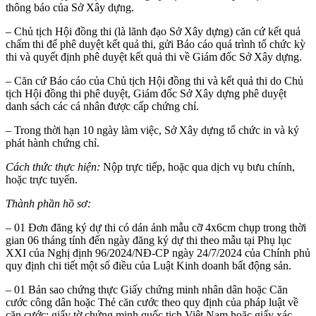
thông báo của Sở Xây dựng.
– Chủ tịch Hội đồng thi (là lãnh đạo Sở Xây dựng) căn cứ kết quả
chấm thi để phê duyệt kết quả thi, gửi Báo cáo quá trình tổ chức kỳ
thi và quyết định phê duyệt kết quả thi về Giám đốc Sở Xây dựng.
– Căn cứ Báo cáo của Chủ tịch Hội đồng thi và kết quả thi do Chủ
tịch Hội đồng thi phê duyệt, Giám đốc Sở Xây dựng phê duyệt
danh sách các cá nhân được cấp chứng chỉ.
– Trong thời hạn 10 ngày làm việc, Sở Xây dựng tổ chức in và ký
phát hành chứng chỉ.
Cách thức thực hiện:
Nộp trực tiếp, hoặc qua dịch vụ bưu chính,
hoặc trực tuyến.
Thành phần hồ sơ:
– 01 Đơn đăng ký dự thi có dán ảnh mẫu cỡ 4x6cm chụp trong thời
gian 06 tháng tính đến ngày đăng ký dự thi theo mẫu tại Phụ lục
XXI của Nghị định 96/2024/NĐ-CP ngày 24/7/2024 của Chính phủ
quy định chi tiết một số điều của Luật Kinh doanh bất động sản.
– 01 Bản sao chứng thực Giấy chứng minh nhân dân hoặc Căn
cước công dân hoặc Thẻ căn cước theo quy định của pháp luật về
căn cước; giấy tờ chứng minh quốc tịch Việt Nam hoặc giấy xác