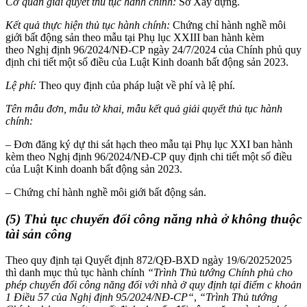
Cơ quan giải quyết thủ tục hành chính:
Sở Xây dựng.
Kết quả thực hiện thủ tục hành chính:
Chứng chỉ hành nghề môi
giới bất động sản theo mẫu tại Phụ lục XXIII ban hành kèm
theo Nghị định 96/2024/NĐ-CP ngày 24/7/2024 của Chính phủ quy
định chi tiết một số điều của Luật Kinh doanh bất động sản 2023.
Lệ phí:
Theo quy định của pháp luật về phí và lệ phí.
Tên mẫu đơn, mẫu tờ khai, mẫu kết quả giải quyết thủ tục hành
chính:
– Đơn đăng ký dự thi sát hạch theo mẫu tại Phụ lục XXI ban hành
kèm theo Nghị định 96/2024/NĐ-CP quy định chi tiết một số điều
của Luật Kinh doanh bất động sản 2023.
– Chứng chỉ hành nghề môi giới bất động sản.
(5) Thủ tục chuyển đổi công năng nhà ở không thuộc
tài sản công
Theo quy định tại Quyết định 872/QĐ-BXD ngày 19/6/20252025
thì danh mục thủ tục hành chính
“Trình Thủ tướng Chính phủ cho
phép chuyển đổi công năng đối với nhà ở quy định tại điểm c khoản
1 Điều 57 của
Nghị định 95/2024/NĐ-CP
“
,
“Trình Thủ tướng