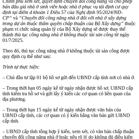
Chính phủ xem xét, quyết định chuyển đổi công năng và cho phép
bán đấu giá nhà ở sinh viên hoặc nhà ở phục vụ tái định cư quy
định tại điểm d khoản 1 Điều 57 của
Nghị định 95/2024/NĐ-
CP
“
và
“Chuyển đổi công năng nhà ở đối với nhà ở xây dựng
trong dự án thuộc thẩm quyền chấp thuận của Bộ Xây dựng”
thuộc
phạm vi chức năng quản lý của Bộ Xây dựng sẽ được thay thế
thành
thủ tục công năng nhà ở không thuộc tài sản công
từ ngày
01/7/2025.
Theo đó, thủ tục công năng nhà ở không thuộc tài sản công được
quy định cụ thể như sau:
Trình tự thực hiện:
– Chủ đầu tư lập 01 bộ hồ sơ gửi đến UBND cấp tỉnh nơi có nhà ở.
– Trong thời hạn 05 ngày kể từ ngày nhận được hồ sơ, UBND cấp
tỉnh kiểm tra hồ sơ và gửi lấy ý kiến các cơ quan có liên quan của
địa phương.
– Trong thời hạn 15 ngày kể từ ngày nhận được văn bản của
UBND cấp tỉnh, các cơ quan có ý kiến bằng văn bản gửi UBND
cấp tỉnh.
– UBND cấp tỉnh tổng hợp ý kiến, xem xét, có văn bản chấp thuận
chuyển đổi công năng nhà ở hoặc nêu rõ lý do không đủ điều kiện