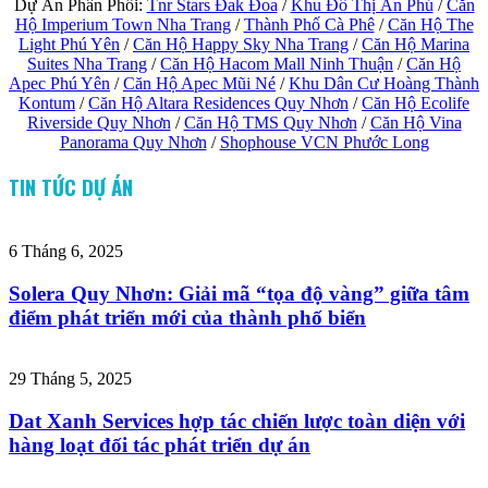
Dự Án Phân Phối:
Tnr Stars Đak Đoa
/
Khu Đô Thị Ân Phú
/
Căn
Hộ Imperium Town Nha Trang
/
Thành Phố Cà Phê
/
Căn Hộ The
Light Phú Yên
/
Căn Hộ Happy Sky Nha Trang
/
Căn Hộ Marina
Suites Nha Trang
/
Căn Hộ Hacom Mall Ninh Thuận
/
Căn Hộ
Apec Phú Yên
/
Căn Hộ Apec Mũi Né
/
Khu Dân Cư Hoàng Thành
Kontum
/
Căn Hộ Altara Residences Quy Nhơn
/
Căn Hộ Ecolife
Riverside Quy Nhơn
/
Căn Hộ TMS Quy Nhơn
/
Căn Hộ Vina
Panorama Quy Nhơn
/
Shophouse VCN Phước Long
TIN TỨC DỰ ÁN
6 Tháng 6, 2025
Solera Quy Nhơn: Giải mã “tọa độ vàng” giữa tâm
điểm phát triển mới của thành phố biển
29 Tháng 5, 2025
Dat Xanh Services hợp tác chiến lược toàn diện với
hàng loạt đối tác phát triển dự án