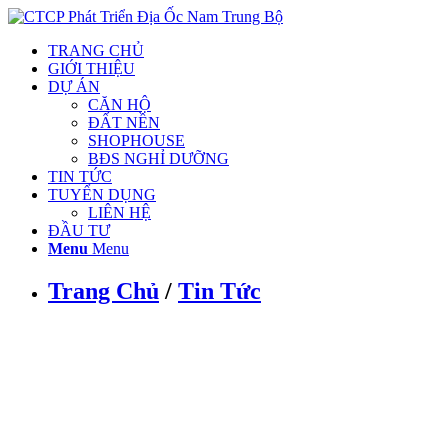
TRANG CHỦ
GIỚI THIỆU
DỰ ÁN
CĂN HỘ
ĐẤT NỀN
SHOPHOUSE
BĐS NGHỈ DƯỠNG
TIN TỨC
TUYỂN DỤNG
LIÊN HỆ
ĐẦU TƯ
Menu
Menu
Trang Chủ
/
Tin Tức