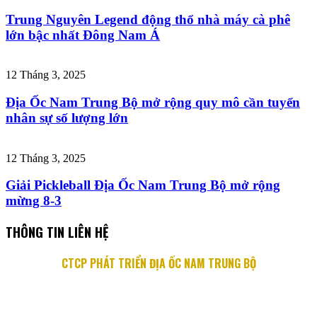
Trung Nguyên Legend động thổ nhà máy cà phê
lớn bậc nhất Đông Nam Á
12 Tháng 3, 2025
Địa Ốc Nam Trung Bộ mở rộng quy mô cần tuyển
nhân sự số lượng lớn
12 Tháng 3, 2025
Giải Pickleball Địa Ốc Nam Trung Bộ mở rộng
mừng 8-3
THÔNG TIN LIÊN HỆ
CTCP PHÁT TRIỂN ĐỊA ỐC NAM TRUNG BỘ
Địa chỉ: 76 Quang Trung, P. Lộc Thọ, TP. Nha Trang
Email: info@diaocnamtrungbo.vn
Website: www.diaocnamtrungbo.vn