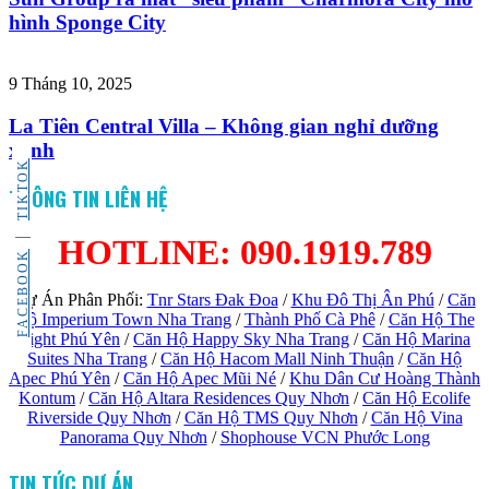
hình Sponge City
9 Tháng 10, 2025
La Tiên Central Villa – Không gian nghỉ dưỡng
xanh
TIKTOK
THÔNG TIN LIÊN HỆ
HOTLINE: 090.1919.789
FACEBOOK
Dự Án Phân Phối:
Tnr Stars Đak Đoa
/
Khu Đô Thị Ân Phú
/
Căn
Hộ Imperium Town Nha Trang
/
Thành Phố Cà Phê
/
Căn Hộ The
Light Phú Yên
/
Căn Hộ Happy Sky Nha Trang
/
Căn Hộ Marina
Suites Nha Trang
/
Căn Hộ Hacom Mall Ninh Thuận
/
Căn Hộ
Apec Phú Yên
/
Căn Hộ Apec Mũi Né
/
Khu Dân Cư Hoàng Thành
Kontum
/
Căn Hộ Altara Residences Quy Nhơn
/
Căn Hộ Ecolife
Riverside Quy Nhơn
/
Căn Hộ TMS Quy Nhơn
/
Căn Hộ Vina
Panorama Quy Nhơn
/
Shophouse VCN Phước Long
TIN TỨC DỰ ÁN