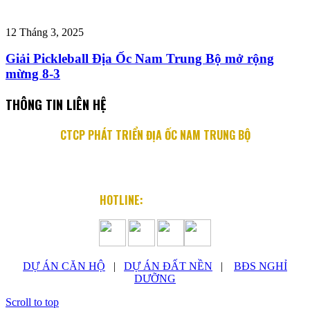
12 Tháng 3, 2025
Giải Pickleball Địa Ốc Nam Trung Bộ mở rộng
mừng 8-3
THÔNG TIN LIÊN HỆ
CTCP PHÁT TRIỂN ĐỊA ỐC NAM TRUNG BỘ
Địa chỉ: 76 Quang Trung, P. Lộc Thọ, TP. Nha Trang
Email: info@diaocnamtrungbo.vn
Website: www.diaocnamtrungbo.vn
HOTLINE:
0901.919.789
DỰ ÁN CĂN HỘ
|
DỰ ÁN ĐẤT NỀN
|
BĐS NGHỈ
DƯỠNG
Scroll to top