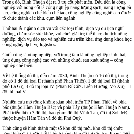
Trong đó, Bình Thuận đặt ra 3 trụ cột phát triển. Đầu tiên là công
nghiệp với nòng cốt là công nghiệp năng lượng sạch, năng lượng tái
tạo, công nghiệp chế biến chế tạo, công nghiệp công nghệ cao được
tổ chức thành các khu, cụm liên ngành.
Thứ hai là ngành dịch vụ với các loại hình, dịch vụ du lịch nghỉ
dưỡng, chăm sóc sức khỏe, vui chơi giải trí; thể thao; du lịch nông
nghiệp, dịch vụ đào tạo và nghiên cứu triển khai ứng dụng khoa học
công nghệ; dịch vụ logistics.
Cuối cùng là nông nghiệp, với trọng tâm là nông nghiệp sinh thái,
ứng dụng công nghệ cao với những chuỗi sản xuất nông – công
nghiệp chế biến.
Về hệ thống đô thị, đến năm 2030, Bình Thuận có 16 đô thị; trong
đó có 1 đô thị loại II (thành phố Phan Thiết), 1 đô thị loại III (thành
phố La Gi), 3 đô thị loại IV (Phan Rí Cửa, Liên Hương, Võ Xu), 11
đô thị loại V.
Nghiên cứu mở rộng không gian phát triển TP Phan Thiết về phía
bắc (thuộc Hàm Thuận Bắc) và phía Tây (thuộc Hàm Thuận Nam).
Phát triển thêm 3 đô thị, bao gồm: đô thị Vĩnh Tân, đô thị Sơn Mỹ
thuộc huyện Hàm Tân và đô thị Phú Quý.
Tỉnh cũng sẽ hình thành một số khu đô thị mới, khu đô thị chức
năng hiện đại, trước hết là hình thành khu đô thị sân bay Phan Thiết,