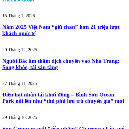
15 Tháng 1, 2026
Năm 2025 Việt Nam “giữ chân” hơn 21 triệu lượt
khách quốc tế
29 Tháng 12, 2025
Người Bắc âm thầm dịch chuyển vào Nha Trang:
Sống khỏe, tài sản tăng
27 Tháng 11, 2025
Điện hạt nhân tái khởi động – Bình Sơn Ocean
Park nổi lên như “thủ phủ lưu trú chuyên gia” mới
29 Tháng 10, 2025
Sun Group ra mắt “siêu phẩm” Charmora City mô