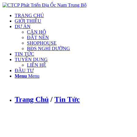
TRANG CHỦ
GIỚI THIỆU
DỰ ÁN
CĂN HỘ
ĐẤT NỀN
SHOPHOUSE
BĐS NGHỈ DƯỠNG
TIN TỨC
TUYỂN DỤNG
LIÊN HỆ
ĐẦU TƯ
Menu
Menu
Trang Chủ
/
Tin Tức