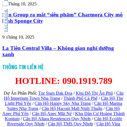
29 Tháng 10, 2025
FACEBOOK
Sun Group ra mắt “siêu phẩm” Charmora City mô
hình Sponge City
9 Tháng 10, 2025
La Tiên Central Villa – Không gian nghỉ dưỡng
xanh
THÔNG TIN LIÊN HỆ
HOTLINE: 090.1919.789
Dự Án Phân Phối:
Tnr Stars Đak Đoa
/
Khu Đô Thị Ân Phú
/
Căn
Hộ Imperium Town Nha Trang
/
Thành Phố Cà Phê
/
Căn Hộ The
Light Phú Yên
/
Căn Hộ Happy Sky Nha Trang
/
Căn Hộ Marina
Suites Nha Trang
/
Căn Hộ Hacom Mall Ninh Thuận
/
Căn Hộ
Apec Phú Yên
/
Căn Hộ Apec Mũi Né
/
Khu Dân Cư Hoàng Thành
Kontum
/
Căn Hộ Altara Residences Quy Nhơn
/
Căn Hộ Ecolife
Riverside Quy Nhơn
/
Căn Hộ TMS Quy Nhơn
/
Căn Hộ Vina