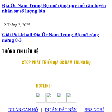
Địa Ốc Nam Trung Bộ mở rộng quy mô cần tuyển
nhân sự số lượng lớn
12 Tháng 3, 2025
Giải Pickleball Địa Ốc Nam Trung Bộ mở rộng
mừng 8-3
THÔNG TIN LIÊN HỆ
CTCP PHÁT TRIỂN ĐỊA ỐC NAM TRUNG BỘ
Địa chỉ: 76 Quang Trung, P. Lộc Thọ, TP. Nha Trang
Email: info@diaocnamtrungbo.vn
Website: www.diaocnamtrungbo.vn
HOTLINE:
0901.919.789
DỰ ÁN CĂN HỘ
|
DỰ ÁN ĐẤT NỀN
|
BĐS NGHỈ