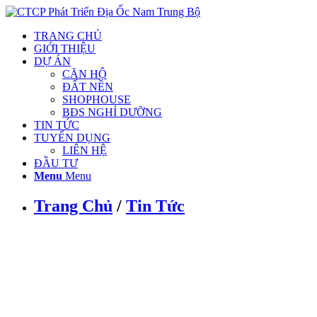
TRANG CHỦ
GIỚI THIỆU
DỰ ÁN
CĂN HỘ
ĐẤT NỀN
SHOPHOUSE
BĐS NGHỈ DƯỠNG
TIN TỨC
TUYỂN DỤNG
LIÊN HỆ
ĐẦU TƯ
Menu
Menu
Trang Chủ
/
Tin Tức