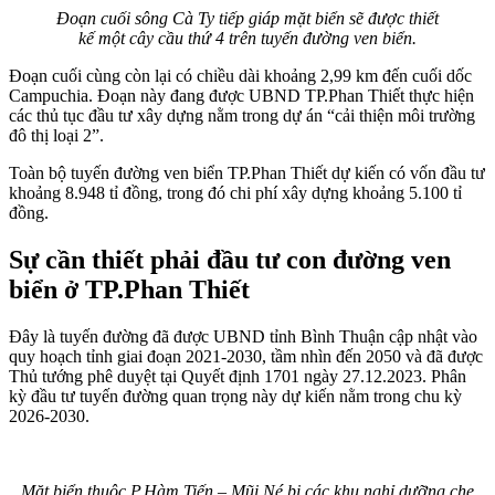
Đoạn cuối sông Cà Ty tiếp giáp mặt biển sẽ được thiết
kế một cây cầu thứ 4 trên tuyến đường ven biển.
Đoạn cuối cùng còn lại có chiều dài khoảng 2,99 km đến cuối dốc
Campuchia. Đoạn này đang được UBND TP.Phan Thiết thực hiện
các thủ tục đầu tư xây dựng nằm trong dự án “cải thiện môi trường
đô thị loại 2”.
Toàn bộ tuyến đường ven biển TP.Phan Thiết dự kiến có vốn đầu tư
khoảng 8.948 tỉ đồng, trong đó chi phí xây dựng khoảng 5.100 tỉ
đồng.
Sự cần thiết phải đầu tư con đường ven
biển ở TP.Phan Thiết
Đây là tuyến đường đã được UBND tỉnh Bình Thuận cập nhật vào
quy hoạch tỉnh giai đoạn 2021-2030, tầm nhìn đến 2050 và đã được
Thủ tướng phê duyệt tại Quyết định 1701 ngày 27.12.2023. Phân
kỳ đầu tư tuyến đường quan trọng này dự kiến nằm trong chu kỳ
2026-2030.
Mặt biển thuộc P.Hàm Tiến – Mũi Né bị các khu nghỉ dưỡng che