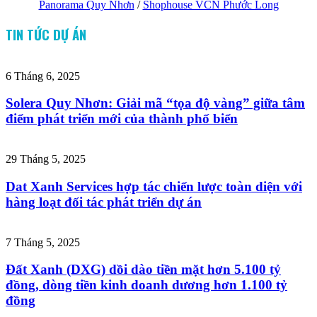
Panorama Quy Nhơn
/
Shophouse VCN Phước Long
TIN TỨC DỰ ÁN
6 Tháng 6, 2025
Solera Quy Nhơn: Giải mã “tọa độ vàng” giữa tâm
điểm phát triển mới của thành phố biển
29 Tháng 5, 2025
Dat Xanh Services hợp tác chiến lược toàn diện với
hàng loạt đối tác phát triển dự án
7 Tháng 5, 2025
Đất Xanh (DXG) dồi dào tiền mặt hơn 5.100 tỷ
đồng, dòng tiền kinh doanh dương hơn 1.100 tỷ
đồng