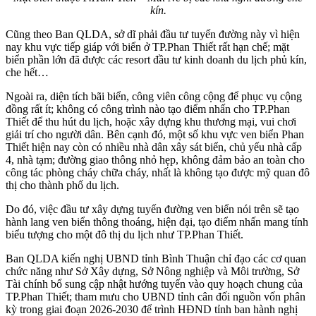
kín.
Cũng theo Ban QLDA, sở dĩ phải đầu tư tuyến đường này vì hiện
nay khu vực tiếp giáp với biển ở TP.Phan Thiết rất hạn chế; mặt
biển phần lớn đã được các resort đầu tư kinh doanh du lịch phủ kín,
che hết…
Ngoài ra, diện tích bãi biển, công viên công cộng để phục vụ cộng
đồng rất ít; không có công trình nào tạo điểm nhấn cho TP.Phan
Thiết để thu hút du lịch, hoặc xây dựng khu thương mại, vui chơi
giải trí cho người dân. Bên cạnh đó, một số khu vực ven biển Phan
Thiết hiện nay còn có nhiều nhà dân xây sát biển, chủ yếu nhà cấp
4, nhà tạm; đường giao thông nhỏ hẹp, không đảm bảo an toàn cho
công tác phòng cháy chữa cháy, nhất là không tạo được mỹ quan đô
thị cho thành phố du lịch.
Do đó, việc đầu tư xây dựng tuyến đường ven biển nói trên sẽ tạo
hành lang ven biển thông thoáng, hiện đại, tạo điểm nhấn mang tính
biểu tượng cho một đô thị du lịch như TP.Phan Thiết.
Ban QLDA kiến nghị UBND tỉnh Bình Thuận chỉ đạo các cơ quan
chức năng như Sở Xây dựng, Sở Nông nghiệp và Môi trường, Sở
Tài chính bổ sung cập nhật hướng tuyến vào quy hoạch chung của
TP.Phan Thiết; tham mưu cho UBND tỉnh cân đối nguồn vốn phân
kỳ trong giai đoạn 2026-2030 để trình HĐND tỉnh ban hành nghị