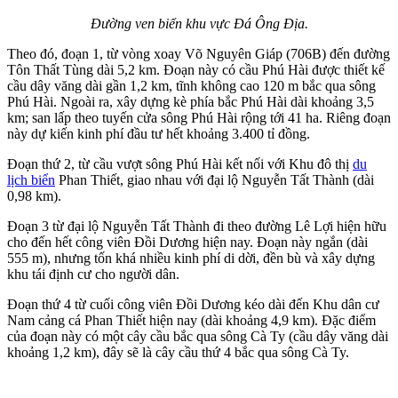
Đường ven biển khu vực Đá Ông Địa.
Theo đó, đoạn 1, từ vòng xoay Võ Nguyên Giáp (706B) đến đường
Tôn Thất Tùng dài 5,2 km. Đoạn này có cầu Phú Hài được thiết kế
cầu dây văng dài gần 1,2 km, tĩnh không cao 120 m bắc qua sông
Phú Hài. Ngoài ra, xây dựng kè phía bắc Phú Hài dài khoảng 3,5
km; san lấp theo tuyến cửa sông Phú Hài rộng tới 41 ha. Riêng đoạn
này dự kiến kinh phí đầu tư hết khoảng 3.400 tỉ đồng.
Đoạn thứ 2, từ cầu vượt sông Phú Hài kết nối với Khu đô thị
du
lịch biển
Phan Thiết, giao nhau với đại lộ Nguyễn Tất Thành (dài
0,98 km).
Đoạn 3 từ đại lộ Nguyễn Tất Thành đi theo đường Lê Lợi hiện hữu
cho đến hết công viên Đồi Dương hiện nay. Đoạn này ngắn (dài
555 m), nhưng tốn khá nhiều kinh phí di dời, đền bù và xây dựng
khu tái định cư cho người dân.
Đoạn thứ 4 từ cuối công viên Đồi Dương kéo dài đến Khu dân cư
Nam cảng cá Phan Thiết hiện nay (dài khoảng 4,9 km). Đặc điểm
của đoạn này có một cây cầu bắc qua sông Cà Ty (cầu dây văng dài
khoảng 1,2 km), đây sẽ là cây cầu thứ 4 bắc qua sông Cà Ty.