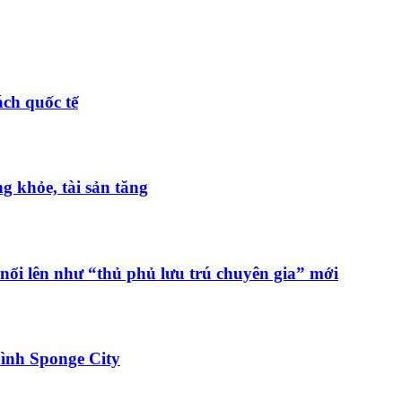
ch quốc tế
 khỏe, tài sản tăng
nổi lên như “thủ phủ lưu trú chuyên gia” mới
ình Sponge City