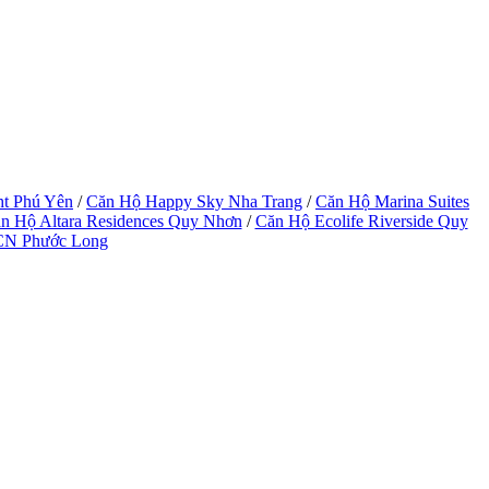
ht Phú Yên
/
Căn Hộ Happy Sky Nha Trang
/
Căn Hộ Marina Suites
n Hộ Altara Residences Quy Nhơn
/
Căn Hộ Ecolife Riverside Quy
CN Phước Long