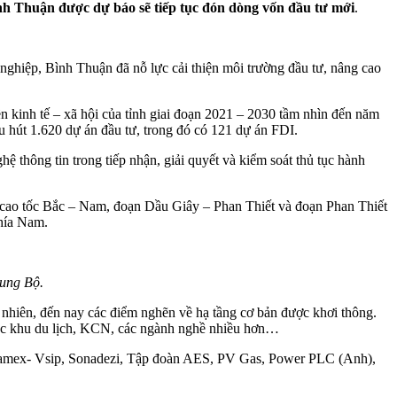
Bình Thuận được dự báo sẽ tiếp tục đón dòng vốn đầu tư mới
.
g nghiệp, Bình Thuận đã nỗ lực cải thiện môi trường đầu tư, nâng cao
n kinh tế – xã hội của tỉnh giai đoạn 2021 – 2030 tầm nhìn đến năm
u hút 1.620 dự án đầu tư, trong đó có 121 dự án FDI.
 thông tin trong tiếp nhận, giải quyết và kiểm soát thủ tục hành
n cao tốc Bắc – Nam, đoạn Dầu Giây – Phan Thiết và đoạn Phan Thiết
phía Nam.
rung Bộ.
 nhiên, đến nay các điểm nghẽn về hạ tầng cơ bản được khơi thông.
 các khu du lịch, KCN, các ngành nghề nhiều hơn…
 Becamex- Vsip, Sonadezi, Tập đoàn AES, PV Gas, Power PLC (Anh),