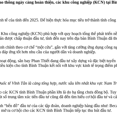
g giao thông ngày càng hoàn thiện, các khu công nghiệp (KCN) tại 
inh tế của tỉnh đến 2025. Để hiện thực hóa mục tiêu trở thành tỉnh côn
c Khu công nghiệp (KCN) phù hợp với quy hoạch tổng thể phát triển nề
án được chấp thuận đầu tư, tính đến nay trên địa bàn Bình Thuận đã th
nh chính theo cơ chế “một cửa”, gắn với tăng cường ứng dụng công nghệ
nh đáp ứng tốt hơn nhu cầu của người dân và doanh nghiệp.
hoạt động, sân bay Phan Thiết đang đầu tư xây dựng và đặc biệt tuyế
điều kiện cho tỉnh Bình Thuận kết nối với khu vực kinh tế trọng điểm 
ốc tế Vĩnh Tân là cảng tổng hợp, nước sâu lớn nhất khu vực Nam T
ào các KCN tỉnh Bình Thuận phần lớn là do hạ tầng chưa đồng bộ. Tuy
t số trung tâm xúc tiến đầu tư cũng đã đến tìm hiểu cơ hội đầu tư và
 thành “bến đỗ” đầu tư của các tập đoàn, doanh nghiệp hàng đầu như:
 mở ra cơ hội cho các KCN tỉnh Bình Thuận tiếp tục thu hút đầu tư.