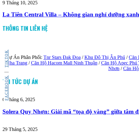
9 Tháng 10, 2025
La Tiên Central Villa – Không gian nghỉ dưỡng xan
THÔNG TIN LIÊN HỆ
TIKTOK
Dự Án Phân Phối:
Tnr Stars Đak Đoa
/
Khu Đô Thị Ân Phú
/
Căn 
Nha Trang
/
Căn Hộ Hacom Mall Ninh Thuận
/
Căn Hộ Apec Phú
Nhơn
/
Căn Hộ
FACEBOOK
TIN TỨC DỰ ÁN
6 Tháng 6, 2025
Solera Quy Nhơn: Giải mã “tọa độ vàng” giữa tâm đi
29 Tháng 5, 2025