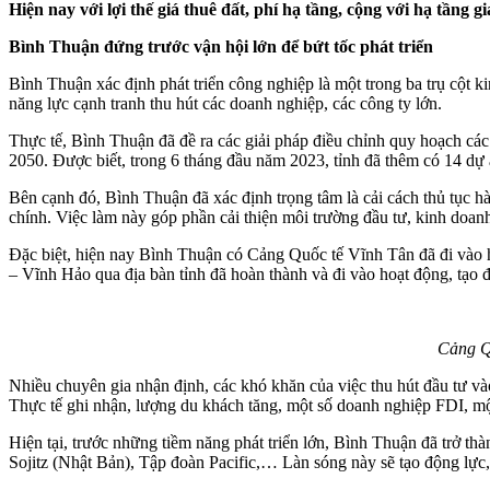
Hiện nay với lợi thế giá thuê đất, phí hạ tầng, cộng với hạ tần
Bình Thuận đứng trước vận hội lớn để bứt tốc phát triển
Bình Thuận xác định phát triển công nghiệp là một trong ba trụ cột k
năng lực cạnh tranh thu hút các doanh nghiệp, các công ty lớn.
Thực tế, Bình Thuận đã đề ra các giải pháp điều chỉnh quy hoạch cá
2050. Được biết, trong 6 tháng đầu năm 2023, tỉnh đã thêm có 14 dự 
Bên cạnh đó, Bình Thuận đã xác định trọng tâm là cải cách thủ tục hà
chính. Việc làm này góp phần cải thiện môi trường đầu tư, kinh doa
Đặc biệt, hiện nay Bình Thuận có Cảng Quốc tế Vĩnh Tân đã đi vào 
– Vĩnh Hảo qua địa bàn tỉnh đã hoàn thành và đi vào hoạt động, tạo 
Cảng Qu
Nhiều chuyên gia nhận định, các khó khăn của việc thu hút đầu tư v
Thực tế ghi nhận, lượng du khách tăng, một số doanh nghiệp FDI, mộ
Hiện tại, trước những tiềm năng phát triển lớn, Bình Thuận đã trở
Sojitz (Nhật Bản), Tập đoàn Pacific,… Làn sóng này sẽ tạo động lực,