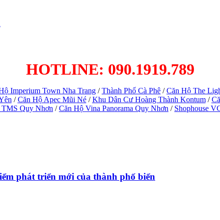
h
HOTLINE: 090.1919.789
Hộ Imperium Town Nha Trang
/
Thành Phố Cà Phê
/
Căn Hộ The Lig
 Yên
/
Căn Hộ Apec Mũi Né
/
Khu Dân Cư Hoàng Thành Kontum
/
Că
 TMS Quy Nhơn
/
Căn Hộ Vina Panorama Quy Nhơn
/
Shophouse V
ểm phát triển mới của thành phố biển