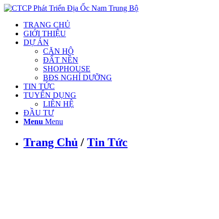
TRANG CHỦ
GIỚI THIỆU
DỰ ÁN
CĂN HỘ
ĐẤT NỀN
SHOPHOUSE
BĐS NGHỈ DƯỠNG
TIN TỨC
TUYỂN DỤNG
LIÊN HỆ
ĐẦU TƯ
Menu
Menu
Trang Chủ
/
Tin Tức