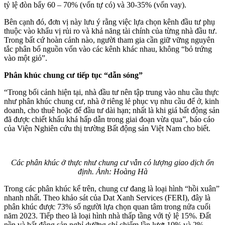
tỷ lệ đòn bẩy 60 – 70% (vốn tự có) và 30-35% (vốn vay).
Bên cạnh đó, đơn vị này lưu ý rằng việc lựa chọn kênh đầu tư phụ
thuộc vào khẩu vị rủi ro và khả năng tài chính của từng nhà đầu tư.
Trong bất cứ hoàn cảnh nào, người tham gia cần giữ vững nguyên
tắc phân bổ nguồn vốn vào các kênh khác nhau, không “bỏ trứng
vào một giỏ”.
Phân khúc chung cư tiếp tục “dẫn sóng”
“Trong bối cảnh hiện tại, nhà đầu tư nên tập trung vào nhu cầu thực
như phân khúc chung cư, nhà ở riêng lẻ phục vụ nhu cầu để ở, kinh
doanh, cho thuê hoặc để đầu tư dài hạn; nhất là khi giá bất động sản
đã được chiết khấu khá hấp dẫn trong giai đoạn vừa qua”, báo cáo
của Viện Nghiên cứu thị trường Bất động sản Việt Nam cho biết.
Các phân khúc ở thực như chung cư vẫn có lượng giao dịch ổn
định. Ảnh: Hoàng Hà
Trong các phân khúc kể trên, chung cư đang là loại hình “hồi xuân”
nhanh nhất. Theo khảo sát của Dat Xanh Services (FERI), đây là
phân khúc được 73% số người lựa chọn quan tâm trong nửa cuối
năm 2023. Tiếp theo là loại hình nhà thấp tầng với tỷ lệ 15%. Đất
nền và bất động sản nghỉ dưỡng chỉ chiếm lần lượt 10% và 2%.