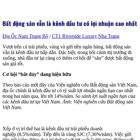
Bất động sản vẫn là kênh đầu tư có lợi nhuận cao nhất
Địa Ốc Nam Trung Bộ
/
CT1 Riverside Luxury Nha Trang
Vượt trên cả trái phiếu, vàng và gửi tiền ngân hàng, bất động sản
vẫn là kênh đầu tư hấp dẫn. Đặc biệt, trong bối cảnh thị trường đi
xuống, nhà đầu tư lại càng có thêm cơ hội để “săn” được bất động
sản giá tốt.
Cơ hội “bắt đáy” đang hiện hữu
Theo báo cáo mới đây của Viện nghiên cứu Bất động sản Việt Nam,
địa ốc chính là kênh đầu tư có tỷ suất lợi nhuận ngắn hạn cao nhất
trong hai năm qua, lên tới 14%/năm.
So sánh lợi suất ngắn hạn của
các kênh đầu tư tại Việt Nam. Ảnh: Viện nghiên cứu Bất động sản
Việt Nam.
Xếp ở vị trí thứ hai là kênh đầu tư trái phiếu doanh
nghiệp (8,5%/năm). Tiếp đến là vàng SJC (7,36%/năm). Việc gửi
tiền tiết kiệm đứng ở vị trí thứ tư với lợi suất là 6%/năm. Riêng với