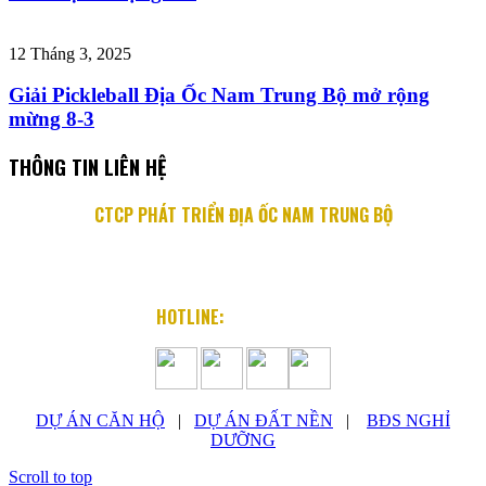
12 Tháng 3, 2025
Giải Pickleball Địa Ốc Nam Trung Bộ mở rộng
mừng 8-3
THÔNG TIN LIÊN HỆ
CTCP PHÁT TRIỂN ĐỊA ỐC NAM TRUNG BỘ
Địa chỉ: 76 Quang Trung, P. Lộc Thọ, TP. Nha Trang
Email: info@diaocnamtrungbo.vn
Website: www.diaocnamtrungbo.vn
HOTLINE:
0901.919.789
DỰ ÁN CĂN HỘ
|
DỰ ÁN ĐẤT NỀN
|
BĐS NGHỈ
DƯỠNG
Scroll to top