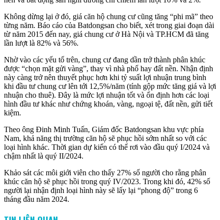
Không dừng lại ở đó, giá căn hộ chung cư cũng tăng “phi mã” theo
từng năm. Báo cáo của Batdongsan cho biết, xét trong giai đoạn dài
từ năm 2015 đến nay, giá chung cư ở Hà Nội và TP.HCM đã tăng
lần lượt là 82% và 56%.
Nhờ vào các yếu tố trên, chung cư đang dần trở thành phân khúc
được “chọn mặt gửi vàng”, thay vì nhà phố hay đất nền. Nhận định
này càng trở nên thuyết phục hơn khi tỷ suất lợi nhuận trung bình
khi đầu tư chung cư lên tới 12,5%/năm (tính gộp mức tăng giá và lợi
nhuận cho thuê). Đây là mức lợi nhuận tốt và ổn định hơn các loại
hình đầu tư khác như chứng khoán, vàng, ngoại tệ, đất nền, gửi tiết
kiệm.
Theo ông Đinh Minh Tuấn, Giám đốc Batdongsan khu vực phía
Nam, khả năng thị trường căn hộ sẽ phục hồi sớm nhất so với các
loại hình khác. Thời gian dự kiến có thể rơi vào đầu quý I/2024 và
chậm nhất là quý II/2024.
Khảo sát các môi giới viên cho thấy 27% số người cho rằng phân
khúc căn hộ sẽ phục hồi trong quý IV/2023. Trong khi đó, 42% số
người lại nhận định loại hình này sẽ lấy lại “phong độ” trong 6
tháng đầu năm 2024.
TIN LIÊN QUAN