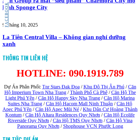
Sun Group ra mắt “siêu phẩm” Charmora City mô
FACEBOOK
hình Sponge City
9 Tháng 10, 2025
La Tiên Central Villa – Không gian nghỉ dưỡng
xanh
THÔNG TIN LIÊN HỆ
HOTLINE: 090.1919.789
Dự Án Phân Phối:
Tnr Stars Đak Đoa
/
Khu Đô Thị Ân Phú
/
Căn
Hộ Imperium Town Nha Trang
/
Thành Phố Cà Phê
/
Căn Hộ The
Light Phú Yên
/
Căn Hộ Happy Sky Nha Trang
/
Căn Hộ Marina
Suites Nha Trang
/
Căn Hộ Hacom Mall Ninh Thuận
/
Căn Hộ
Apec Phú Yên
/
Căn Hộ Apec Mũi Né
/
Khu Dân Cư Hoàng Thành
Kontum
/
Căn Hộ Altara Residences Quy Nhơn
/
Căn Hộ Ecolife
Riverside Quy Nhơn
/
Căn Hộ TMS Quy Nhơn
/
Căn Hộ Vina
Panorama Quy Nhơn
/
Shophouse VCN Phước Long
TIN TỨC DỰ ÁN