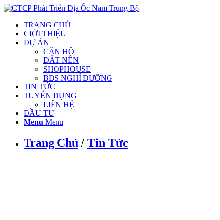
TRANG CHỦ
GIỚI THIỆU
DỰ ÁN
CĂN HỘ
ĐẤT NỀN
SHOPHOUSE
BĐS NGHỈ DƯỠNG
TIN TỨC
TUYỂN DỤNG
LIÊN HỆ
ĐẦU TƯ
Menu
Menu
Trang Chủ
/
Tin Tức