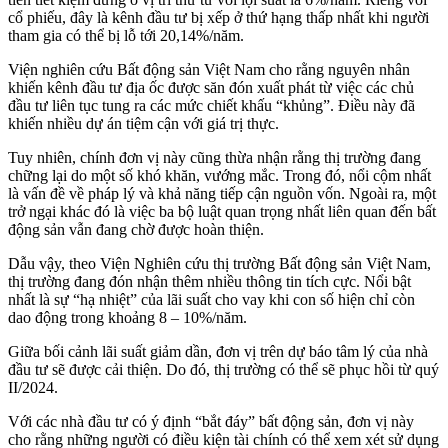
cổ phiếu, đây là kênh đầu tư bị xếp ở thứ hạng thấp nhất khi người
tham gia có thể bị lỗ tới 20,14%/năm.
Viện nghiên cứu Bất động sản Việt Nam cho rằng nguyên nhân
khiến kênh đầu tư địa ốc được săn đón xuất phát từ việc các chủ
đầu tư liên tục tung ra các mức chiết khấu “khủng”. Điều này đã
khiến nhiều dự án tiệm cận với giá trị thực.
Tuy nhiên, chính đơn vị này cũng thừa nhận rằng thị trường đang
chững lại do một số khó khăn, vướng mắc. Trong đó, nổi cộm nhất
là vấn đề về pháp lý và khả năng tiếp cận nguồn vốn. Ngoài ra, một
trở ngại khác đó là việc ba bộ luật quan trọng nhất liên quan đến bất
động sản vẫn đang chờ được hoàn thiện.
Dẫu vậy, theo Viện Nghiên cứu thị trường Bất động sản Việt Nam,
thị trường đang đón nhận thêm nhiều thông tin tích cực. Nổi bật
nhất là sự “hạ nhiệt” của lãi suất cho vay khi con số hiện chỉ còn
dao động trong khoảng 8 – 10%/năm.
Giữa bối cảnh lãi suất giảm dần, đơn vị trên dự báo tâm lý của nhà
đầu tư sẽ được cải thiện. Do đó, thị trường có thể sẽ phục hồi từ quý
II/2024.
Với các nhà đầu tư có ý định “bắt đáy” bất động sản, đơn vị này
cho rằng những người có điều kiện tài chính có thể xem xét sử dụng