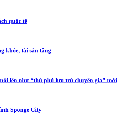
ch quốc tế
 khỏe, tài sản tăng
nổi lên như “thủ phủ lưu trú chuyên gia” mới
ình Sponge City