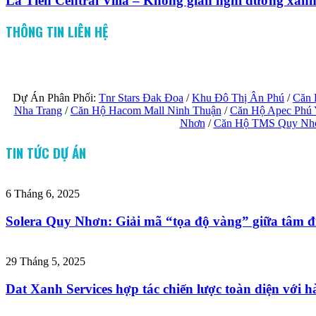
La Tiên Central Villa – Không gian nghỉ dưỡng xan
THÔNG TIN LIÊN HỆ
Dự Án Phân Phối:
Tnr Stars Đak Đoa
/
Khu Đô Thị Ân Phú
/
Căn 
Nha Trang
/
Căn Hộ Hacom Mall Ninh Thuận
/
Căn Hộ Apec Phú
Nhơn
/
Căn Hộ TMS Quy Nh
TIN TỨC DỰ ÁN
6 Tháng 6, 2025
Solera Quy Nhơn: Giải mã “tọa độ vàng” giữa tâm đi
29 Tháng 5, 2025
Dat Xanh Services hợp tác chiến lược toàn diện với hà