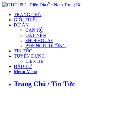
TRANG CHỦ
GIỚI THIỆU
DỰ ÁN
CĂN HỘ
ĐẤT NỀN
SHOPHOUSE
BĐS NGHỈ DƯỠNG
TIN TỨC
TUYỂN DỤNG
LIÊN HỆ
ĐẦU TƯ
Menu
Menu
Trang Chủ
/
Tin Tức