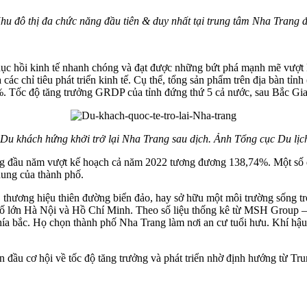
 đô thị đa chức năng đầu tiên & duy nhất tại trung tâm Nha Trang 
hục hồi kinh tế nhanh chóng và đạt được những bứt phá mạnh mẽ vượt
ủa các chỉ tiêu phát triển kinh tế. Cụ thể, tổng sản phẩm trên địa bàn
1,3%. Tốc độ tăng trưởng GRDP của tỉnh đứng thứ 5 cả nước, sau Bắc
Du khách hứng khởi trở lại Nha Trang sau dịch. Ảnh Tổng cục Du lịc
 đầu năm vượt kế hoạch cả năm 2022 tương đương 138,74%. Một số đường
hung của thành phố.
thương hiệu thiên đường biển đảo, hay sở hữu một môi trường sống tro
hố lớn Hà Nội và Hồ Chí Minh. Theo số liệu thống kê từ MSH Group –
a bắc. Họ chọn thành phố Nha Trang làm nơi an cư tuổi hưu. Khí hậu 
ón đầu cơ hội về tốc độ tăng trưởng và phát triển nhờ định hướng từ T