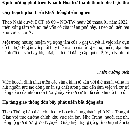
Định hướng phát triển Khánh Hòa trở thành thành phố trực thuộc
Quy hoạch phát triển khơi thông điểm nghẽn
Theo Nghị quyết BCT, số 09 – NQ/TW ngày 28 tháng 01 năm 2022 v
triển xứng tầm với lợi thế vốn có của thành phố này. Theo đó, đến 
khu vực châu Á.
Một trong những nhiệm vụ trọng tâm của Nghị Quyết là việc xây dựng
đô thị hợp lý gắn với phát huy thế mạnh của từng vùng, miền, địa ph
hành đô thị sân bay hiện đại, sinh thái đẳng cấp quốc tế, Vạn Ninh t
Thiên đường biển
Việc hoạch định phát triển các vùng kinh tế gắn với thế mạnh vùng mi
hút nguồn lực lao động nhân sự chất lượng cao đến làm việc và cư trú.
hàng đầu của nhóm đối tượng này về nơi cư trú là các khu đô thị có h
Hạ tầng giao thông đòn bẩy phát triển bất động sản
Theo Thông báo điều chỉnh quy hoạch chung thành phố Nha Trang 
Giáp với trục đường chính khu vực sân bay Nha Trang: ngoài các phư
bằng lộ giới đường Võ Nguyên Giáp hiện trạng (lộ giới 60m) nhằm tạo 