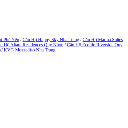
ht Phú Yên
/
Căn Hộ Happy Sky Nha Trang
/
Căn Hộ Marina Suites
n Hộ Altara Residences Quy Nhơn
/
Căn Hộ Ecolife Riverside Quy
g
/
KVG Mozzadiso Nha Trang