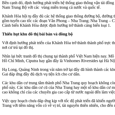
Bên cạnh đó, định hướng phát triển hệ thống giao thông vận tải đồng
Nam Trung Bộ với các vùng miền trong cả nước và quốc tế.
Khánh Hòa hội tụ đầy đủ các hệ thống giao thông đường bộ, đường th
gồm tuyến cao tốc các đoạn Vân Phong – Nha Trang; Nha Trang –
Cảnh biển Khánh Hòa được định hướng trở thành cảng biển loại 1.
Thiếu hụt khu đô thị bài bản và đồng bộ
Với định hướng phát triển của Khánh Hòa trở thành thành phố trực th
nơi cư trú tại đô thị.
Nhìn lại bức tranh đô thị chung tại thành phố Việt Nam hiện nay. Mô
Hồ Chí Minh, Ciputra hay gần đây là Vinhomes Riversides tại Hà Nội.
Hạ Long, Quảng Ninh trong vài năm trở lại đây đã hình thành các 
Gai đáp ứng đầy đủ dịch vụ tiện ích cho cư dân.
Các khu dân cư trung tâm thành phố Nha Trang quy hoạch không còn p
phố này. Các khu dân cư cũ của Nha Trang hay một số khu dân cư mớ
cao không chỉ của các chuyên gia cao cấp từ nước ngoài đến làm việ
Việc quy hoạch chưa đáp ứng kịp với tốc độ phát triển đã khiến ngườ
Trang với tiềm năng vốn có về vị trí, tài nguyên thiên nhiên, cho đế