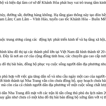
 bộ và hiện đại làm cơ sở để Khánh Hòa phát huy vai trò trung tâm kin
ủy, đường sắt, đường hàng không. Hạ tầng giao thông này tạo đòn bẩy
 Cam Lâm; Cam Lâm – Vĩnh Hảo, tuyến cao tốc Khánh Hòa – Buôn Mê 
uộc trung ương cùng các động lực phát triển kinh tế và hạ tầng xã hội
 hình khu đô thị tại các thành phố lớn tại Việt Nam đã hình thành từ 2
 Đây là nơi an cư của cộng đồng tinh hoa, các chuyên gia cao cấp nước
khu đô thị bài bản, đồng bộ phục vụ cuộc sống người dân địa phương
hù hợp với việc gia tăng dân số và nhu cầu ngày một cao của người dâ
i hình thành tại Nha Trang vẫn còn chưa đồng bộ, quy hoạch chưa bài
c mà còn của cả chính người dân địa phương về một cuộc sống chất lư
i dân Nha Trang đối mặt với các trận lũ tấn công thủ phủ du lịch năm
n nay gần như chưa có một khu đô thị bài bản đồng bộ xứng tầm với vị t