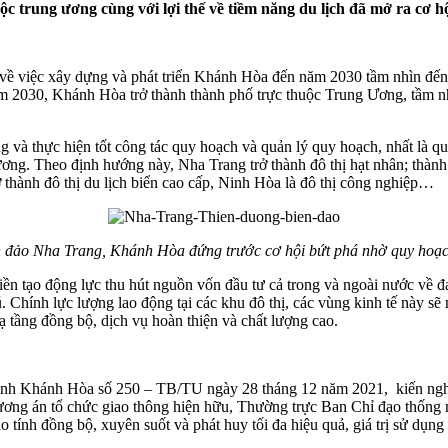
 trung ương cùng với lợi thế về tiềm năng du lịch đã mở ra cơ hộ
ề việc xây dựng và phát triển Khánh Hòa đến năm 2030 tầm nhìn đế
năm 2030, Khánh Hòa trở thành thành phố trực thuộc Trung Ương, tầm n
 và thực hiện tốt công tác quy hoạch và quản lý quy hoạch, nhất là q
ương. Theo định hướng này, Nha Trang trở thành đô thị hạt nhân; thành
rở thành đô thị du lịch biển cao cấp, Ninh Hòa là đô thị công nghiệp…
 đảo Nha Trang, Khánh Hòa đứng trước cơ hội bứt phá nhờ quy hoạc
ền tạo động lực thu hút nguồn vốn đầu tư cả trong và ngoài nước về đa 
 Chính lực lượng lao động tại các khu đô thị, các vùng kinh tế này sẽ m
ạ tầng đồng bộ, dịch vụ hoàn thiện và chất lượng cao.
tỉnh Khánh Hòa số 250 – TB/TU ngày 28 tháng 12 năm 2021, kiến ng
ơng án tổ chức giao thông hiện hữu, Thường trực Ban Chỉ đạo thống n
tính đồng bộ, xuyên suốt và phát huy tối đa hiệu quả, giá trị sử dụng 