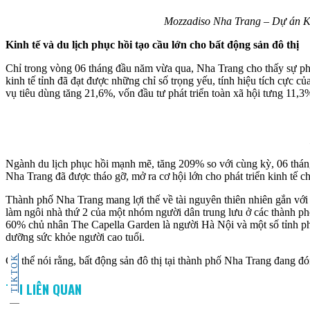
Mozzadiso Nha Trang – Dự án Khu
Kinh tế và du lịch phục hồi tạo cầu lớn cho bất động sản đô thị
Chỉ trong vòng 06 tháng đầu năm vừa qua, Nha Trang cho thấy sự p
kinh tế tỉnh đã đạt được những chỉ số trọng yếu, tính hiệu tích cực c
vụ tiêu dùng tăng 21,6%, vốn đầu tư phát triển toàn xã hội tưng 1
Ngành du lịch phục hồi mạnh mẽ, tăng 209% so với cùng kỳ, 06 tháng
Nha Trang đã được tháo gỡ, mở ra cơ hội lớn cho phát triển kinh tế c
Thành phố Nha Trang mang lợi thế về tài nguyên thiên nhiên gắn với 
làm ngôi nhà thứ 2 của một nhóm người dân trung lưu ở các thành p
60% chủ nhân The Capella Garden là người Hà Nội và một số tỉnh phí
dưỡng sức khỏe người cao tuổi.
TIKTOK
Có thể nói rằng, bất động sản đô thị tại thành phố Nha Trang đang đ
TIN LIÊN QUAN