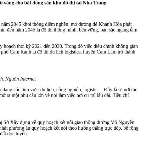
i vàng cho bất động sản khu đô thị tại Nha Trang.
n năm 2045 khơi thông điểm nghẽn, mở đường để Khánh Hòa phát
hìn đến năm 2045 là đô thị thông minh, bền vững, bản sắc ngang tầm
uy hoạch thời kỳ 2021 đến 2030. Trong đó việc điều chỉnh không gian
 phố Cam Ranh là đô thị du lịch logistics, huyện Cam Lâm trở thành
h. Nguồn Internet
dạng các lĩnh vực: du lịch, công nghiệp, logistic… Đây là sẽ nơi thu
ở ra một nhu cầu lớn về nơi làm việc nơi cư trú lâu dài. Tiêu chí
hị Sở Xây dựng về quy hoạch kết nối giao thông đường Võ Nguyên
hất phương án quy hoạch kết nối theo hướng thẳng trực tiếp, bề rộng
đất dọc tuyến.