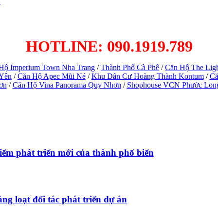
h
HOTLINE: 090.1919.789
Hộ Imperium Town Nha Trang
/
Thành Phố Cà Phê
/
Căn Hộ The Lig
 Yên
/
Căn Hộ Apec Mũi Né
/
Khu Dân Cư Hoàng Thành Kontum
/
Că
ơn
/
Căn Hộ Vina Panorama Quy Nhơn
/
Shophouse VCN Phước Lon
ểm phát triển mới của thành phố biển
ng loạt đối tác phát triển dự án