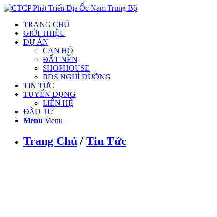
TRANG CHỦ
GIỚI THIỆU
DỰ ÁN
CĂN HỘ
ĐẤT NỀN
SHOPHOUSE
BĐS NGHỈ DƯỠNG
TIN TỨC
TUYỂN DỤNG
LIÊN HỆ
ĐẦU TƯ
Menu
Menu
Trang Chủ
/
Tin Tức