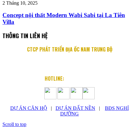
2 Tháng 10, 2025
Concept nội thất Modern Wabi Sabi tại La Tiên
Villa
THÔNG TIN LIÊN HỆ
CTCP PHÁT TRIỂN ĐỊA ỐC NAM TRUNG BỘ
Địa chỉ: 76 Quang Trung, P. Lộc Thọ, TP. Nha Trang
Email: info@diaocnamtrungbo.vn
Website: www.diaocnamtrungbo.vn
HOTLINE:
0901.919.789
DỰ ÁN CĂN HỘ
|
DỰ ÁN ĐẤT NỀN
|
BĐS NGHỈ
DƯỠNG
Scroll to top