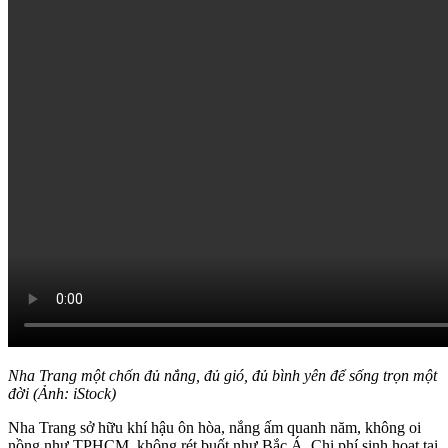
Nha Trang một chốn đủ nắng, đủ gió, đủ bình yên để sống trọn một
đời (Ảnh: iStock)
Nha Trang sở hữu khí hậu ôn hòa, nắng ấm quanh năm, không oi
nồng như TPHCM, không rét buốt như Bắc Á. Chi phí sinh hoạt tại