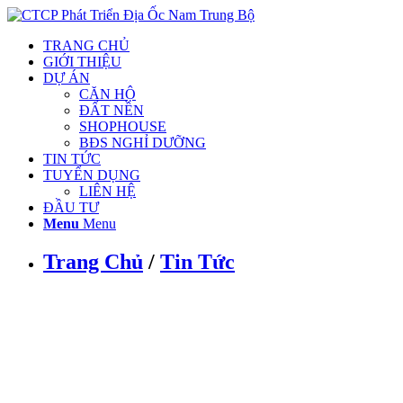
TRANG CHỦ
GIỚI THIỆU
DỰ ÁN
CĂN HỘ
ĐẤT NỀN
SHOPHOUSE
BĐS NGHỈ DƯỠNG
TIN TỨC
TUYỂN DỤNG
LIÊN HỆ
ĐẦU TƯ
Menu
Menu
Trang Chủ
/
Tin Tức