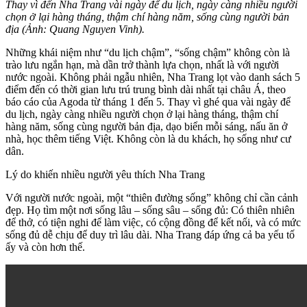
Thay vì đến Nha Trang vài ngày để du lịch, ngày càng nhiều người
chọn ở lại hàng tháng, thậm chí hàng năm, sống cùng người bản
địa (Ảnh: Quang Nguyen Vinh).
Những khái niệm như “du lịch chậm”, “sống chậm” không còn là
trào lưu ngắn hạn, mà dần trở thành lựa chọn, nhất là với người
nước ngoài. Không phải ngẫu nhiên, Nha Trang lọt vào danh sách 5
điểm đến có thời gian lưu trú trung bình dài nhất tại châu Á, theo
báo cáo của Agoda từ tháng 1 đến 5. Thay vì ghé qua vài ngày để
du lịch, ngày càng nhiều người chọn ở lại hàng tháng, thậm chí
hàng năm, sống cùng người bản địa, dạo biển mỗi sáng, nấu ăn ở
nhà, học thêm tiếng Việt. Không còn là du khách, họ sống như cư
dân.
Lý do khiến nhiều người yêu thích Nha Trang
Với người nước ngoài, một “thiên đường sống” không chỉ cần cảnh
đẹp. Họ tìm một nơi sống lâu – sống sâu – sống đủ: Có thiên nhiên
để thở, có tiện nghi để làm việc, có cộng đồng để kết nối, và có mức
sống đủ dễ chịu để duy trì lâu dài. Nha Trang đáp ứng cả ba yếu tố
ấy và còn hơn thế.