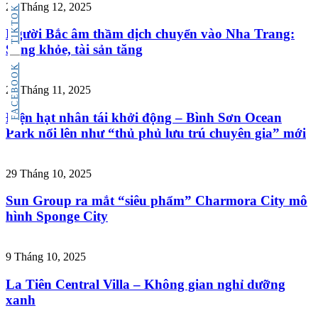
29 Tháng 12, 2025
TIKTOK
Người Bắc âm thầm dịch chuyển vào Nha Trang:
Sống khỏe, tài sản tăng
FACEBOOK
27 Tháng 11, 2025
Điện hạt nhân tái khởi động – Bình Sơn Ocean
Park nổi lên như “thủ phủ lưu trú chuyên gia” mới
29 Tháng 10, 2025
Sun Group ra mắt “siêu phẩm” Charmora City mô
hình Sponge City
9 Tháng 10, 2025
La Tiên Central Villa – Không gian nghỉ dưỡng
xanh