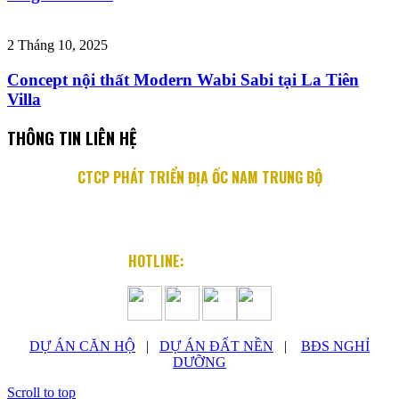
2 Tháng 10, 2025
Concept nội thất Modern Wabi Sabi tại La Tiên
Villa
THÔNG TIN LIÊN HỆ
CTCP PHÁT TRIỂN ĐỊA ỐC NAM TRUNG BỘ
Địa chỉ: 76 Quang Trung, P. Nha Trang, Khánh Hòa
Email: info@diaocnamtrungbo.vn
Website: www.diaocnamtrungbo.vn
HOTLINE:
0901.919.789
DỰ ÁN CĂN HỘ
|
DỰ ÁN ĐẤT NỀN
|
BĐS NGHỈ
DƯỠNG
Scroll to top