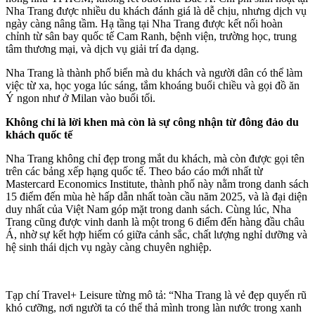
Nha Trang được nhiều du khách đánh giá là dễ chịu, nhưng dịch vụ
ngày càng nâng tầm. Hạ tầng tại Nha Trang được kết nối hoàn
chỉnh từ sân bay quốc tế Cam Ranh, bệnh viện, trường học, trung
tâm thương mại, và dịch vụ giải trí đa dạng.
Nha Trang là thành phố biển mà du khách và người dân có thể làm
việc từ xa, học yoga lúc sáng, tắm khoáng buổi chiều và gọi đồ ăn
Ý ngon như ở Milan vào buổi tối.
Không chỉ là lời khen mà còn là sự công nhận từ đông đảo du
khách quốc tế
Nha Trang không chỉ đẹp trong mắt du khách, mà còn được gọi tên
trên các bảng xếp hạng quốc tế. Theo báo cáo mới nhất từ
Mastercard Economics Institute, thành phố này nằm trong danh sách
15 điểm đến mùa hè hấp dẫn nhất toàn cầu năm 2025, và là đại diện
duy nhất của Việt Nam góp mặt trong danh sách. Cùng lúc, Nha
Trang cũng được vinh danh là một trong 6 điểm đến hàng đầu châu
Á, nhờ sự kết hợp hiếm có giữa cảnh sắc, chất lượng nghỉ dưỡng và
hệ sinh thái dịch vụ ngày càng chuyên nghiệp.
Tạp chí Travel+ Leisure từng mô tả: “Nha Trang là vẻ đẹp quyến rũ
khó cưỡng, nơi người ta có thể thả mình trong làn nước trong xanh