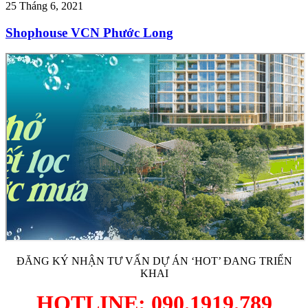
25 Tháng 6, 2021
Shophouse VCN Phước Long
ĐĂNG KÝ NHẬN TƯ VẤN DỰ ÁN ‘HOT’ ĐANG TRIỂN
KHAI
HOTLINE: 090.1919.789