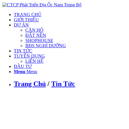
TRANG CHỦ
GIỚI THIỆU
DỰ ÁN
CĂN HỘ
ĐẤT NỀN
SHOPHOUSE
BĐS NGHỈ DƯỠNG
TIN TỨC
TUYỂN DỤNG
LIÊN HỆ
ĐẦU TƯ
Menu
Menu
Trang Chủ
/
Tin Tức