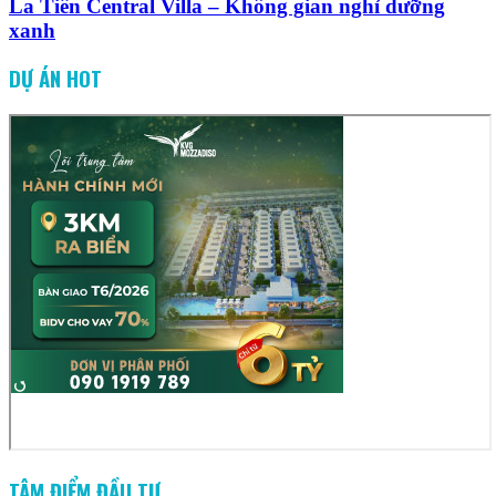
La Tiên Central Villa – Không gian nghỉ dưỡng
xanh
DỰ ÁN HOT
TÂM ĐIỂM ĐẦU TƯ