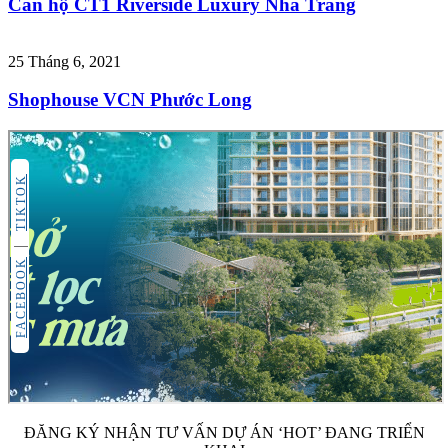
Căn hộ CT1 Riverside Luxury Nha Trang
25 Tháng 6, 2021
Shophouse VCN Phước Long
TIKTOK
FACEBOOK
ĐĂNG KÝ NHẬN TƯ VẤN DỰ ÁN ‘HOT’ ĐANG TRIỂN