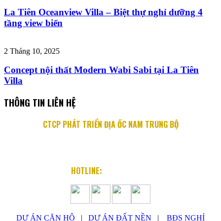
La Tiên Oceanview Villa – Biệt thự nghỉ dưỡng 4
tầng view biển
2 Tháng 10, 2025
Concept nội thất Modern Wabi Sabi tại La Tiên
Villa
THÔNG TIN LIÊN HỆ
CTCP PHÁT TRIỂN ĐỊA ỐC NAM TRUNG BỘ
Địa chỉ: 76 Quang Trung, P. Lộc Thọ, TP. Nha Trang
Email: info@diaocnamtrungbo.vn
Website: www.diaocnamtrungbo.vn
HOTLINE:
0901.919.789
DỰ ÁN CĂN HỘ
|
DỰ ÁN ĐẤT NỀN
|
BĐS NGHỈ