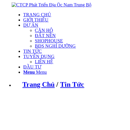
TRANG CHỦ
GIỚI THIỆU
DỰ ÁN
CĂN HỘ
ĐẤT NỀN
SHOPHOUSE
BĐS NGHỈ DƯỠNG
TIN TỨC
TUYỂN DỤNG
LIÊN HỆ
ĐẦU TƯ
Menu
Menu
Trang Chủ
/
Tin Tức