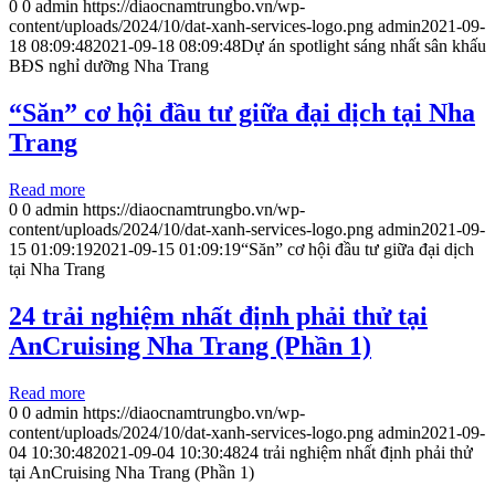
0
0
admin
https://diaocnamtrungbo.vn/wp-
content/uploads/2024/10/dat-xanh-services-logo.png
admin
2021-09-
18 08:09:48
2021-09-18 08:09:48
Dự án spotlight sáng nhất sân khấu
BĐS nghỉ dưỡng Nha Trang
“Săn” cơ hội đầu tư giữa đại dịch tại Nha
Trang
Read more
0
0
admin
https://diaocnamtrungbo.vn/wp-
content/uploads/2024/10/dat-xanh-services-logo.png
admin
2021-09-
15 01:09:19
2021-09-15 01:09:19
“Săn” cơ hội đầu tư giữa đại dịch
tại Nha Trang
24 trải nghiệm nhất định phải thử tại
AnCruising Nha Trang (Phần 1)
Read more
0
0
admin
https://diaocnamtrungbo.vn/wp-
content/uploads/2024/10/dat-xanh-services-logo.png
admin
2021-09-
04 10:30:48
2021-09-04 10:30:48
24 trải nghiệm nhất định phải thử
tại AnCruising Nha Trang (Phần 1)