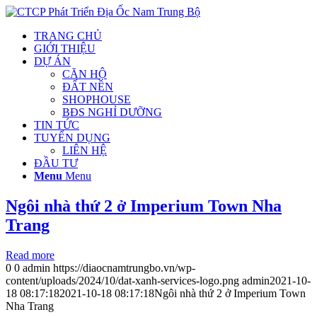
TRANG CHỦ
GIỚI THIỆU
DỰ ÁN
CĂN HỘ
ĐẤT NỀN
SHOPHOUSE
BĐS NGHỈ DƯỠNG
TIN TỨC
TUYỂN DỤNG
LIÊN HỆ
ĐẦU TƯ
Menu
Menu
Ngôi nhà thứ 2 ở Imperium Town Nha
Trang
Read more
0
0
admin
https://diaocnamtrungbo.vn/wp-
content/uploads/2024/10/dat-xanh-services-logo.png
admin
2021-10-
18 08:17:18
2021-10-18 08:17:18
Ngôi nhà thứ 2 ở Imperium Town
Nha Trang