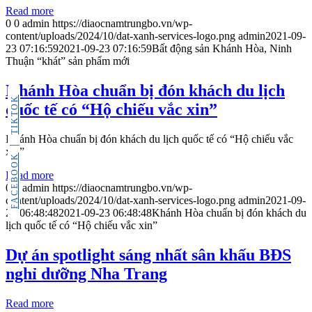
Read more
0
0
admin
https://diaocnamtrungbo.vn/wp-
content/uploads/2024/10/dat-xanh-services-logo.png
admin
2021-09-
23 07:16:59
2021-09-23 07:16:59
Bất động sản Khánh Hòa, Ninh
Thuận “khát” sản phẩm mới
Khánh Hòa chuẩn bị đón khách du lịch
TIKTOK
quốc tế có “Hộ chiếu vắc xin”
Khánh Hòa chuẩn bị đón khách du lịch quốc tế có “Hộ chiếu vắc
xin”
FACEBOOK
Read more
0
0
admin
https://diaocnamtrungbo.vn/wp-
content/uploads/2024/10/dat-xanh-services-logo.png
admin
2021-09-
23 06:48:48
2021-09-23 06:48:48
Khánh Hòa chuẩn bị đón khách du
lịch quốc tế có “Hộ chiếu vắc xin”
Dự án spotlight sáng nhất sân khấu BĐS
nghỉ dưỡng Nha Trang
Read more