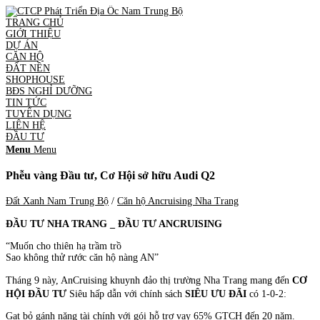
TRANG CHỦ
GIỚI THIỆU
DỰ ÁN
CĂN HỘ
ĐẤT NỀN
SHOPHOUSE
BĐS NGHỈ DƯỠNG
TIN TỨC
TUYỂN DỤNG
LIÊN HỆ
ĐẦU TƯ
Menu
Menu
Phễu vàng Đầu tư, Cơ Hội sở hữu Audi Q2
Đất Xanh Nam Trung Bộ
/
Căn hộ Ancruising Nha Trang
ĐẦU TƯ NHA TRANG _ ĐẦU TƯ ANCRUISING
“Muốn cho thiên hạ trầm trồ
Sao không thử rước căn hộ nàng AN”
Tháng 9 này, AnCruising khuynh đảo thị trường Nha Trang mang đến
CƠ
HỘI ĐẦU TƯ
Siêu hấp dẫn với chính sách
SIÊU ƯU ĐÃI
có 1-0-2:
Gạt bỏ gánh nặng tài chính với gói hỗ trợ vay 65% GTCH đến 20 năm.