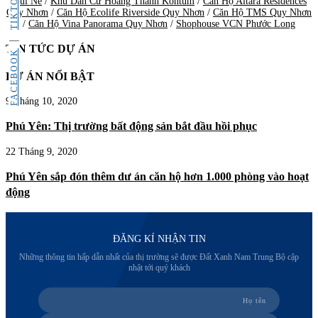
TIKTOK
Mũi Né
/
Khu Dân Cư Hoàng Thành Kontum
/
Căn Hộ Altara Residences
Quy Nhơn
/
Căn Hộ Ecolife Riverside Quy Nhơn
/
Căn Hộ TMS Quy Nhơn
/
Căn Hộ Vina Panorama Quy Nhơn
/
Shophouse VCN Phước Long
TIN TỨC DỰ ÁN
FACEBOOK
DỰ ÁN NỔI BẬT
9 Tháng 10, 2020
Phú Yên: Thị trường bất động sản bắt đầu hồi phục
22 Tháng 9, 2020
Phú Yên sắp đón thêm dư án căn hộ hơn 1.000 phòng vào hoạt
động
ĐĂNG KÍ NHẬN TIN
Những thông tin hấp dẫn nhất của thị trường sẽ được Đất Xanh Nam Trung Bộ cập
nhật tới quý khách