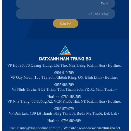
Đăng Ký
VP Hội Sở: 76 Quang Trung, Lộc Thọ, Nha Trang, Khánh Hoà - Hotline:
0901.919.789
VP Quy Nhơn: 155 Tây Sơn, Ghềnh Ráng, QN, Bình Định - Hotline:
0855.988.789
VP Ninh Thuận: 8 Lê Thánh Tôn, Thanh Sơn, PRTC, Ninh Thuận -
Hotline:
0789.188.585
VP Nha Trang: 66 đường A2, VCN Phước Hải, NT, Khánh Hòa - Hotline:
0566.879.979
VP Đak Lak: 139 Lê Thánh Tông Tân Lợi, Buôn Ma Thuột, Đak Lak -
Hotline:
0798.989.689
Email: info@duanonline.com.vn / Website :
www.datxanhnamtrungbo.net