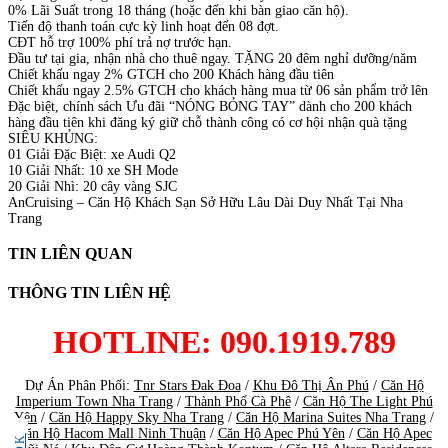
0% Lãi Suất trong 18 tháng (hoặc đến khi bàn giao căn hộ).
Tiến độ thanh toán cực kỳ linh hoạt đến 08 đợt.
CĐT hỗ trợ 100% phí trả nợ trước hạn.
Đầu tư tại gia, nhận nhà cho thuê ngay. TẶNG 20 đêm nghỉ dưỡng/năm
Chiết khấu ngay 2% GTCH cho 200 Khách hàng đầu tiên
Chiết khấu ngay 2.5% GTCH cho khách hàng mua từ 06 sản phẩm trở lên
Đặc biệt, chính sách Ưu đãi “NÓNG BỎNG TAY” dành cho 200 khách
hàng đầu tiên khi đăng ký giữ chỗ thành công có cơ hội nhận quà tặng
SIÊU KHỦNG:
01 Giải Đặc Biệt: xe Audi Q2
10 Giải Nhất: 10 xe SH Mode
20 Giải Nhì: 20 cây vàng SJC
AnCruising – Căn Hộ Khách Sạn Sở Hữu Lâu Dài Duy Nhất Tại Nha
Trang
TIN LIÊN QUAN
THÔNG TIN LIÊN HỆ
HOTLINE: 090.1919.789
Dự Án Phân Phối:
Tnr Stars Đak Đoa
/
Khu Đô Thị Ân Phú
/
Căn Hộ
Imperium Town Nha Trang
/
Thành Phố Cà Phê
/
Căn Hộ The Light Phú
Yên
/
Căn Hộ Happy Sky Nha Trang
/
Căn Hộ Marina Suites Nha Trang
/
Căn Hộ Hacom Mall Ninh Thuận
/
Căn Hộ Apec Phú Yên
/
Căn Hộ Apec