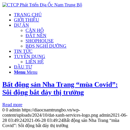
TRANG CHỦ
GIỚI THIỆU
DỰ ÁN
CĂN HỘ
ĐẤT NỀN
SHOPHOUSE
BĐS NGHỈ DƯỠNG
TIN TỨC
TUYỂN DỤNG
LIÊN HỆ
ĐẦU TƯ
Menu
Menu
Bất động sản Nha Trang “mùa Covid”:
Sôi động bắt đáy thị trường
Read more
0
0
admin
https://diaocnamtrungbo.vn/wp-
content/uploads/2024/10/dat-xanh-services-logo.png
admin
2021-06-
28 03:49:24
2021-06-28 03:49:24
Bất động sản Nha Trang “mùa
Covid”: Sôi động bắt đáy thị trường