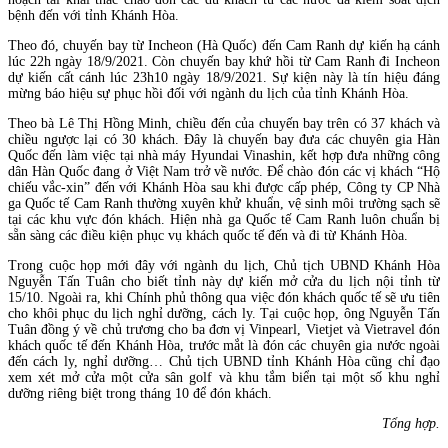
bệnh đến với tỉnh Khánh Hòa.
Theo đó, chuyến bay từ Incheon (Hà Quốc) đến Cam Ranh dự kiến hạ cánh
lúc 22h ngày 18/9/2021. Còn chuyến bay khứ hồi từ Cam Ranh đi Incheon
dự kiến cất cánh lúc 23h10 ngày 18/9/2021. Sự kiện này là tín hiệu đáng
mừng báo hiệu sự phục hồi đối với ngành du lịch của tỉnh Khánh Hòa.
Theo bà Lê Thị Hồng Minh, chiều đến của chuyến bay trên có 37 khách và
chiều ngược lại có 30 khách. Đây là chuyến bay đưa các chuyên gia Hàn
Quốc đến làm việc tại nhà máy Hyundai Vinashin, kết hợp đưa những công
dân Hàn Quốc đang ở Việt Nam trở về nước. Để chào đón các vị khách “Hộ
chiếu vắc-xin” đến với Khánh Hòa sau khi được cấp phép, Công ty CP Nhà
ga Quốc tế Cam Ranh thường xuyên khử khuẩn, vệ sinh môi trường sạch sẽ
tại các khu vực đón khách. Hiện nhà ga Quốc tế Cam Ranh luôn chuẩn bị
sẵn sàng các điều kiện phục vụ khách quốc tế đến và đi từ Khánh Hòa.
Trong cuộc họp mới đây với ngành du lịch, Chủ tịch UBND Khánh Hòa
Nguyễn Tấn Tuân cho biết tỉnh này dự kiến mở cửa du lịch nội tỉnh từ
15/10. Ngoài ra, khi Chính phủ thông qua việc đón khách quốc tế sẽ ưu tiên
cho khôi phục du lịch nghỉ dưỡng, cách ly. Tại cuộc họp, ông Nguyễn Tấn
Tuân đồng ý về chủ trương cho ba đơn vị Vinpearl, Vietjet và Vietravel đón
khách quốc tế đến Khánh Hòa, trước mắt là đón các chuyên gia nước ngoài
đến cách ly, nghỉ dưỡng… Chủ tịch UBND tỉnh Khánh Hòa cũng chỉ đạo
xem xét mở cửa một cửa sân golf và khu tắm biển tại một số khu nghỉ
dưỡng riêng biệt trong tháng 10 để đón khách.
Tổng hợp.