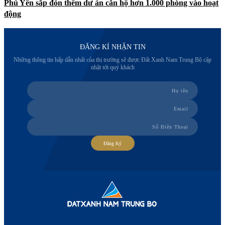
Phú Yên sắp đón thêm dư án căn hộ hơn 1.000 phòng vào hoạt
động
ĐĂNG KÍ NHẬN TIN
Những thông tin hấp dẫn nhất của thị trường sẽ được Đất Xanh Nam Trung Bộ cập
nhật tới quý khách
Đăng Ký