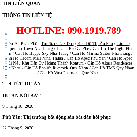
TIN LIÊN QUAN
THÔNG TIN LIÊN HỆ
HOTLINE: 090.1919.789
TIKTOK
Dự Án Phân Phối:
Tnr Stars Đak Đoa
/
Khu Đô Thị Ân Phú
/
Căn Hộ
Imperium Town Nha Trang
/
Thành Phố Cà Phê
/
Căn Hộ The Light Phú
Yên
/
Căn Hộ Happy Sky Nha Trang
/
Căn Hộ Marina Suites Nha Trang
/
Căn Hộ Hacom Mall Ninh Thuận
/
Căn Hộ Apec Phú Yên
/
Căn Hộ Apec
FACEBOOK
Mũi Né
/
Khu Dân Cư Hoàng Thành Kontum
/
Căn Hộ Altara Residences
Quy Nhơn
/
Căn Hộ Ecolife Riverside Quy Nhơn
/
Căn Hộ TMS Quy Nhơn
/
Căn Hộ Vina Panorama Quy Nhơn
TIN TỨC DỰ ÁN
DỰ ÁN NỔI BẬT
9 Tháng 10, 2020
Phú Yên: Thị trường bất động sản bắt đầu hồi phục
22 Tháng 9, 2020