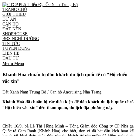
TRANG CHỦ
GIỚI THIỆU
DỰ ÁN
CĂN HỘ
ĐẤT NỀN
SHOPHOUSE
BĐS NGHỈ DƯỠNG
TIN TỨC
TUYỂN DỤNG
LIÊN HỆ
ĐẦU TƯ
Menu
Menu
Khánh Hòa chuẩn bị đón khách du lịch quốc tế có
“
Hộ chiếu
vắc xin
”
Đất Xanh Nam Trung Bộ
/
Căn hộ Ancruising Nha Trang
Khánh Hoà đã chuẩn bị các điều kiện để đón khách du lịch quốc tế có
“Hộ chiếu vắc-xin” đến tham quan, du lịch địa phương này.
Chiều 16/9, bà Lê Thị Hồng Minh – Tổng Giám đốc Công ty CP Nhà ga
Quốc tế Cam Ranh (Khánh Hòa) cho biết, đơn vị đã bắt đầu kích hoạt kế
hoạch tái khai thác chào đón các du khách từ các nước đã kiểm soát dịch