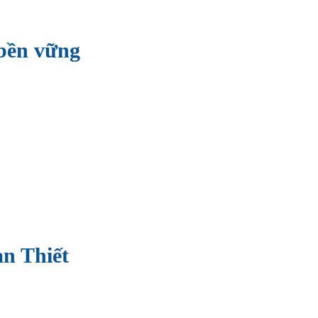
 bền vững
an Thiết