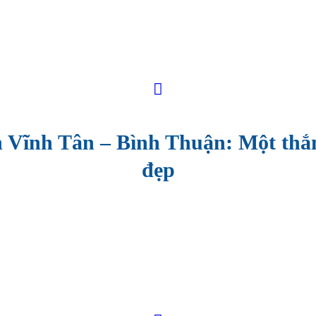
n Vĩnh Tân – Bình Thuận: Một thắ
đẹp