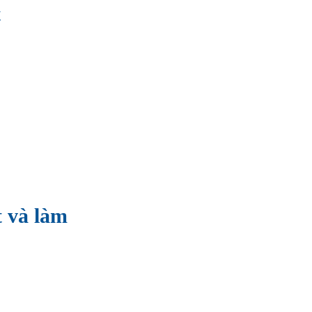
t
 và làm