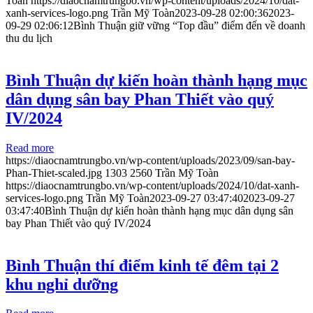
Toàn
https://diaocnamtrungbo.vn/wp-content/uploads/2024/10/dat-
xanh-services-logo.png
Trần Mỹ Toàn
2023-09-28 02:00:36
2023-
09-29 02:06:12
Bình Thuận giữ vững “Top đầu” điểm đến về doanh
thu du lịch
Bình Thuận dự kiến hoàn thành hạng mục
dân dụng sân bay Phan Thiết vào quý
IV/2024
Read more
https://diaocnamtrungbo.vn/wp-content/uploads/2023/09/san-bay-
Phan-Thiet-scaled.jpg
1303
2560
Trần Mỹ Toàn
https://diaocnamtrungbo.vn/wp-content/uploads/2024/10/dat-xanh-
services-logo.png
Trần Mỹ Toàn
2023-09-27 03:47:40
2023-09-27
03:47:40
Bình Thuận dự kiến hoàn thành hạng mục dân dụng sân
bay Phan Thiết vào quý IV/2024
Bình Thuận thí điểm kinh tế đêm tại 2
khu nghỉ dưỡng