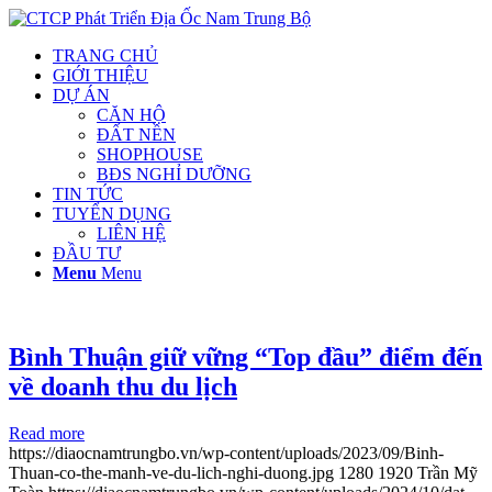
TRANG CHỦ
GIỚI THIỆU
DỰ ÁN
CĂN HỘ
ĐẤT NỀN
SHOPHOUSE
BĐS NGHỈ DƯỠNG
TIN TỨC
TUYỂN DỤNG
LIÊN HỆ
ĐẦU TƯ
Menu
Menu
Bình Thuận giữ vững “Top đầu” điểm đến
về doanh thu du lịch
Read more
https://diaocnamtrungbo.vn/wp-content/uploads/2023/09/Binh-
Thuan-co-the-manh-ve-du-lich-nghi-duong.jpg
1280
1920
Trần Mỹ