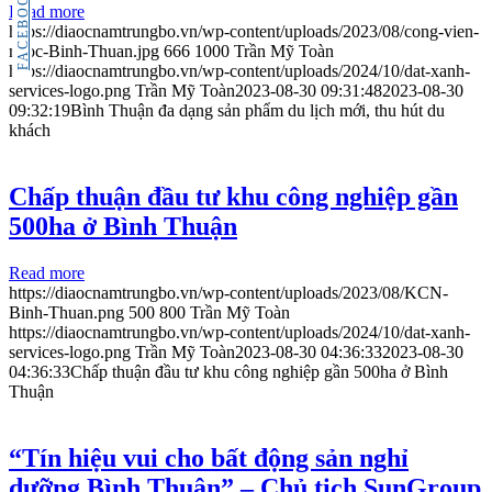
FACEBOOK
Read more
https://diaocnamtrungbo.vn/wp-content/uploads/2023/08/cong-vien-
nuoc-Binh-Thuan.jpg
666
1000
Trần Mỹ Toàn
https://diaocnamtrungbo.vn/wp-content/uploads/2024/10/dat-xanh-
services-logo.png
Trần Mỹ Toàn
2023-08-30 09:31:48
2023-08-30
09:32:19
Bình Thuận đa dạng sản phẩm du lịch mới, thu hút du
khách
Chấp thuận đầu tư khu công nghiệp gần
500ha ở Bình Thuận
Read more
https://diaocnamtrungbo.vn/wp-content/uploads/2023/08/KCN-
Binh-Thuan.png
500
800
Trần Mỹ Toàn
https://diaocnamtrungbo.vn/wp-content/uploads/2024/10/dat-xanh-
services-logo.png
Trần Mỹ Toàn
2023-08-30 04:36:33
2023-08-30
04:36:33
Chấp thuận đầu tư khu công nghiệp gần 500ha ở Bình
Thuận
“Tín hiệu vui cho bất động sản nghỉ
dưỡng Bình Thuận” – Chủ tịch SunGroup