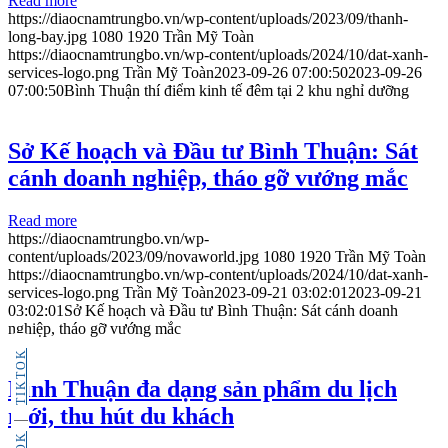
Read more
https://diaocnamtrungbo.vn/wp-content/uploads/2023/09/thanh-
long-bay.jpg
1080
1920
Trần Mỹ Toàn
https://diaocnamtrungbo.vn/wp-content/uploads/2024/10/dat-xanh-
services-logo.png
Trần Mỹ Toàn
2023-09-26 07:00:50
2023-09-26
07:00:50
Bình Thuận thí điểm kinh tế đêm tại 2 khu nghỉ dưỡng
Sở Kế hoạch và Đầu tư Bình Thuận: Sát
cánh doanh nghiệp, tháo gỡ vướng mắc
Read more
https://diaocnamtrungbo.vn/wp-
content/uploads/2023/09/novaworld.jpg
1080
1920
Trần Mỹ Toàn
https://diaocnamtrungbo.vn/wp-content/uploads/2024/10/dat-xanh-
services-logo.png
Trần Mỹ Toàn
2023-09-21 03:02:01
2023-09-21
03:02:01
Sở Kế hoạch và Đầu tư Bình Thuận: Sát cánh doanh
nghiệp, tháo gỡ vướng mắc
TIKTOK
Bình Thuận đa dạng sản phẩm du lịch
mới, thu hút du khách