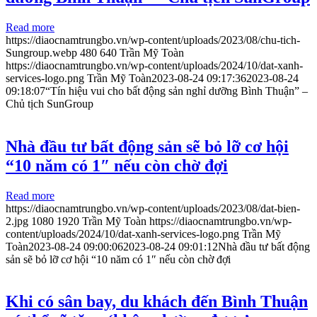
Read more
https://diaocnamtrungbo.vn/wp-content/uploads/2023/08/chu-tich-
Sungroup.webp
480
640
Trần Mỹ Toàn
https://diaocnamtrungbo.vn/wp-content/uploads/2024/10/dat-xanh-
services-logo.png
Trần Mỹ Toàn
2023-08-24 09:17:36
2023-08-24
09:18:07
“Tín hiệu vui cho bất động sản nghỉ dưỡng Bình Thuận” –
Chủ tịch SunGroup
Nhà đầu tư bất động sản sẽ bỏ lỡ cơ hội
“10 năm có 1″ nếu còn chờ đợi
Read more
https://diaocnamtrungbo.vn/wp-content/uploads/2023/08/dat-bien-
2.jpg
1080
1920
Trần Mỹ Toàn
https://diaocnamtrungbo.vn/wp-
content/uploads/2024/10/dat-xanh-services-logo.png
Trần Mỹ
Toàn
2023-08-24 09:00:06
2023-08-24 09:01:12
Nhà đầu tư bất động
sản sẽ bỏ lỡ cơ hội “10 năm có 1″ nếu còn chờ đợi
Khi có sân bay, du khách đến Bình Thuận