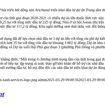
Phát triển bất động sản Arichland triển khai đầu tư dự án Trung tâm 
tư của tỉnh giai đoạn 2020-2021 có nhiều dự án lớn thuộc lĩnh vực này
,25 ha với tổng mức đầu tư 225 tỷ đồng; Nhà ở xã hội Asean (thị trấn
mức đầu tư 117,2 tỷ đồng; Khu nghỉ dưỡng sinh thái (khu vực đồi thôn
sử dụng đất để lựa chọn nhà đầu tư 3 dự án lớn với tổng chi phí dự k
 tích hơn 35 ha với tổng vốn đầu tư khoảng 1.802 tỷ đồng; Dự án khu 
tỷ đồng và Dự án suối Hội Phú giai đoạn 3 (phường Phù Đổng và phường
ng định: “Một trong 4 chương trình trọng tâm của tỉnh trong giai đoạn
nh sẽ tiếp tục tập trung rà soát, tháo gỡ khó khăn để hỗ trợ các nhà đầu
n môi trường đầu tư, hỗ trợ, đôn đốc các nhà đầu tư triển khai dự án đ
t-xanh-services-logo.png
admin
2021-03-29 09:00:56
2021-03-29 09:00
tư