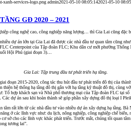
t-xanh-services-logo.png
admin
2021-05-10 08:05:14
2021-05-10 08:05
ẦNG GĐ 2020 – 2021
hiệp công nghệ cao, công nghiệp năng lượng… thì Gia Lai cũng đặc biệ
, nhiều dự án lớn tại Gia Lai đã được các nhà đầu tư quan tâm cũng nh
 án FLC Centerpoint của Tập đoàn FLC; Khu dân cư mới phường Thống 
uối Hội Phú (giai đoạn 3)…
Gia Lai: Tập trung đầu tư phát triển hạ tầng.
đoạn 2015-2020, công tác thu hút đầu tư phát triển đô thị của thành
n thiện hệ thống hạ tầng đô thị gắn với hạ tầng kỹ thuật đô thị, cùng vớ
 như: Tổ hợp khách sạn và Nhà phố thương mại của Tập đoàn FLC tại số 
dự án sau khi hoàn thành sẽ góp phần xây dựng đô thị loại I Pleiku
n tâm rất lớn từ các nhà đầu tư vào nhiều dự án xây dựng hạ tầng. B
 năng ở các lĩnh vực như: du lịch, nông nghiệp, công nghiệp chế biến,
o cơ sở cho các lĩnh vực khác phát triển. Trước mắt, chúng tôi quan t
ong tương lai”. ​