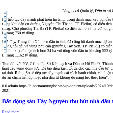
Công ty cổ Quản lý, Đầu tư và 
TIKTOK
Để tiếp tục đẩy mạnh phát triển hạ tầng, trong danh mục kêu gọi đầu 
trong khu dân cư đường Nguyễn Chí Thanh, TP. Pleiku) có diện tích 9
đồng; Chợ phường Trà Bá (TP. Pleiku) có diện tích 0,87 ha với tổng 
khoảng 750 tỷ đồng…
FACEBOOK
Mới đây, Trung tâm Xúc tiến đầu tư tỉnh đã công bố danh mục dự án 
Trọng nối dài và vùng phụ cận (phường Tây Sơn, TP. Pleiku) có diện
TP. Pleiku) có diện tích hơn 34 ha với tổng vốn đầu tư khoảng 553 
khoảng 1.162 tỷ đồng.
Trao đổi với P.V, Giám đốc Sở Kế hoạch và Đầu tư Hồ Phước Thành khẳ
tầng các vùng động lực. Để tạo điều kiện tối đa cho các nhà đầu tư, tỉ
tại tỉnh. Riêng Sở sẽ tiếp tục đẩy mạnh cải cách hành chính, cải thiệ
dự án chậm tiến độ hoặc nhà đầu tư không đủ năng lực thực hiện”.
0
0
admin
https://diaocnamtrungbo.vn/wp-content/uploads/2024/10/da
2021
Bất động sản Tây Nguyên thu hút nhà đầu 
Read more