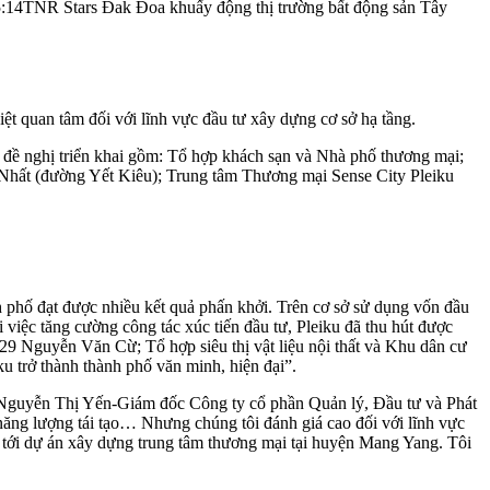
:14
TNR Stars Đak Đoa khuấy động thị trường bất động sản Tây
t quan tâm đối với lĩnh vực đầu tư xây dựng cơ sở hạ tầng.
ư đề nghị triển khai gồm: Tổ hợp khách sạn và Nhà phố thương mại;
Nhất (đường Yết Kiêu); Trung tâm Thương mại Sense City Pleiku
 phố đạt được nhiều kết quả phấn khởi. Trên cơ sở sử dụng vốn đầu
i việc tăng cường công tác xúc tiến đầu tư, Pleiku đã thu hút được
29 Nguyễn Văn Cừ; Tổ hợp siêu thị vật liệu nội thất và Khu dân cư
 trở thành thành phố văn minh, hiện đại”.
à Nguyễn Thị Yến-Giám đốc Công ty cổ phần Quản lý, Đầu tư và Phát
 năng lượng tái tạo… Nhưng chúng tôi đánh giá cao đối với lĩnh vực
âm tới dự án xây dựng trung tâm thương mại tại huyện Mang Yang. Tôi