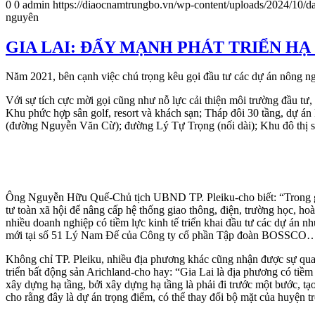
0
0
admin
https://diaocnamtrungbo.vn/wp-content/uploads/2024/10/da
nguyên
GIA LAI: ĐẨY MẠNH PHÁT TRIỂN HẠ T
Năm 2021, bên cạnh việc chú trọng kêu gọi đầu tư các dự án nông ng
Với sự tích cực mời gọi cũng như nỗ lực cải thiện môi trường đầu tư
Khu phức hợp sân golf, resort và khách sạn; Tháp đôi 30 tầng, dự
(đường Nguyễn Văn Cừ); đường Lý Tự Trọng (nối dài); Khu đô thị s
Ông Nguyễn Hữu Quế-Chủ tịch UBND TP. Pleiku-cho biết: “Trong giai 
tư toàn xã hội để nâng cấp hệ thống giao thông, điện, trường học, hoà
nhiều doanh nghiệp có tiềm lực kinh tế triển khai đầu tư các dự án
mới tại số 51 Lý Nam Đế của Công ty cổ phần Tập đoàn BOSSCO… Các 
Không chỉ TP. Pleiku, nhiều địa phương khác cũng nhận được sự qua
triển bất động sản Arichland-cho hay: “Gia Lai là địa phương có tiềm
xây dựng hạ tầng, bởi xây dựng hạ tầng là phải đi trước một bước, tạ
cho rằng đây là dự án trọng điểm, có thể thay đổi bộ mặt của huyện tr