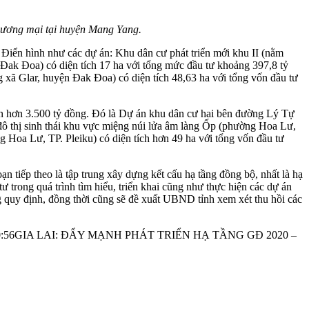
thương mại tại huyện Mang Yang.
. Điển hình như các dự án: Khu dân cư phát triển mới khu II (nằm
 Đak Đoa) có diện tích 17 ha với tổng mức đầu tư khoảng 397,8 tỷ
g xã Glar, huyện Đak Đoa) có diện tích 48,63 ha với tổng vốn đầu tư
iến hơn 3.500 tỷ đồng. Đó là Dự án khu dân cư hai bên đường Lý Tự
đô thị sinh thái khu vực miệng núi lửa âm làng Ốp (phường Hoa Lư,
 Hoa Lư, TP. Pleiku) có diện tích hơn 49 ha với tổng vốn đầu tư
 tiếp theo là tập trung xây dựng kết cấu hạ tầng đồng bộ, nhất là hạ
 tư trong quá trình tìm hiểu, triển khai cũng như thực hiện các dự án
úng quy định, đồng thời cũng sẽ đề xuất UBND tỉnh xem xét thu hồi các
:56
GIA LAI: ĐẨY MẠNH PHÁT TRIỂN HẠ TẦNG GĐ 2020 –