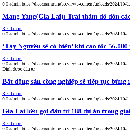
0
0
admin
https://diaocnamtrungbo.vn/wp-content/uploads/2024/10/da
Mang Yang(Gia Lai): Trải thảm đỏ đón các
Read more
0
0
admin
https://diaocnamtrungbo.vn/wp-content/uploads/2024/10/da
‘Tây Nguyên sẽ có biển’ khi cao tốc 56.000
Read more
0
0
admin
https://diaocnamtrungbo.vn/wp-content/uploads/2024/10/da
Định được đầu tư
Bất động sản công nghiệp sẽ tiếp tục bùng
Read more
0
0
admin
https://diaocnamtrungbo.vn/wp-content/uploads/2024/10/da
Gia Lai kêu gọi đầu tư 188 dự án trong gia
Read more
0
0
admin
https://diaocnamtrungbo.vn/wp-content/uploads/2024/10/da