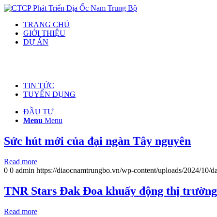
TRANG CHỦ
GIỚI THIỆU
DỰ ÁN
TIN TỨC
TUYỂN DỤNG
ĐẦU TƯ
Menu
Menu
Sức hút mới của đại ngàn Tây nguyên
Read more
0
0
admin
https://diaocnamtrungbo.vn/wp-content/uploads/2024/10/da
TNR Stars Đak Đoa khuấy động thị trường
Read more