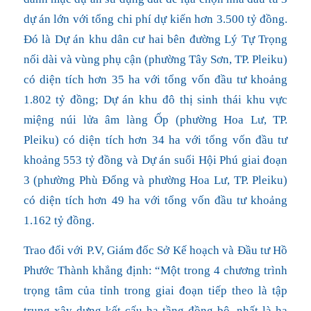
dự án lớn với tổng chi phí dự kiến hơn 3.500 tỷ đồng.
Đó là Dự án khu dân cư hai bên đường Lý Tự Trọng
nối dài và vùng phụ cận (phường Tây Sơn, TP. Pleiku)
có diện tích hơn 35 ha với tổng vốn đầu tư khoảng
1.802 tỷ đồng; Dự án khu đô thị sinh thái khu vực
miệng núi lửa âm làng Ốp (phường Hoa Lư, TP.
Pleiku) có diện tích hơn 34 ha với tổng vốn đầu tư
khoảng 553 tỷ đồng và Dự án suối Hội Phú giai đoạn
3 (phường Phù Đổng và phường Hoa Lư, TP. Pleiku)
có diện tích hơn 49 ha với tổng vốn đầu tư khoảng
1.162 tỷ đồng.
Trao đổi với P.V, Giám đốc Sở Kế hoạch và Đầu tư Hồ
Phước Thành khẳng định: “Một trong 4 chương trình
trọng tâm của tỉnh trong giai đoạn tiếp theo là tập
trung xây dựng kết cấu hạ tầng đồng bộ, nhất là hạ