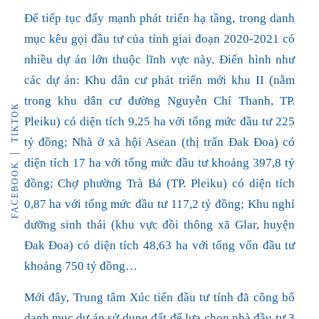
Để tiếp tục đẩy mạnh phát triển hạ tầng, trong danh
mục kêu gọi đầu tư của tỉnh giai đoạn 2020-2021 có
nhiều dự án lớn thuộc lĩnh vực này. Điển hình như
các dự án: Khu dân cư phát triển mới khu II (nằm
trong khu dân cư đường Nguyễn Chí Thanh, TP.
TIKTOK
Pleiku) có diện tích 9,25 ha với tổng mức đầu tư 225
tỷ đồng; Nhà ở xã hội Asean (thị trấn Đak Đoa) có
diện tích 17 ha với tổng mức đầu tư khoảng 397,8 tỷ
FACEBOOK
đồng; Chợ phường Trà Bá (TP. Pleiku) có diện tích
0,87 ha với tổng mức đầu tư 117,2 tỷ đồng; Khu nghỉ
dưỡng sinh thái (khu vực đồi thông xã Glar, huyện
Đak Đoa) có diện tích 48,63 ha với tổng vốn đầu tư
khoảng 750 tỷ đồng…
Mới đây, Trung tâm Xúc tiến đầu tư tỉnh đã công bố
danh mục dự án sử dụng đất để lựa chọn nhà đầu tư 3