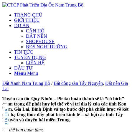
TRANG CHỦ
GIỚI THIỆU
DỰ ÁN
CĂN HỘ
ĐẤT NỀN
SHOPHOUSE
BĐS NGHỈ DƯỠNG
TIN TỨC
TUYỂN DỤNG
LIÊN HỆ
ĐẦU TƯ
Menu
Menu
Đất Xanh Nam Trung Bộ
/
Bất động sản Tây Nguyên
,
Đất nền Gia
Lai
Tuyến cao tốc Quy Nhơn – Pleiku hoàn thành sẽ là “cú hích”
quan trọng để phát huy lợi thế về vị trí địa lý của các tỉnh Kon
Tum, Gia Lai, Bình Định và tạo bước đột phá chiến lược về kết
TIKTOK
cấu hạ tầng thúc đẩy phát triển kinh tế – xã hội các tỉnh Tây
Nguyên và duyên hải miền Trung.
Có thể bạn quan tâm: