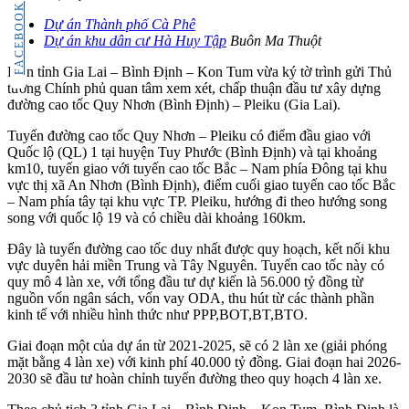
FACEBOOK
Dự án Thành phố Cà Phê
Dự án khu dân cư Hà Huy Tập
Buôn Ma Thuột
Liên tỉnh Gia Lai – Bình Định – Kon Tum vừa ký tờ trình gửi Thủ
tướng Chính phủ quan tâm xem xét, chấp thuận đầu tư xây dựng
đường cao tốc Quy Nhơn (Bình Định) – Pleiku (Gia Lai).
Tuyến đường cao tốc Quy Nhơn – Pleiku có điểm đầu giao với
Quốc lộ (QL) 1 tại huyện Tuy Phước (Bình Định) và tại khoảng
km10, tuyến giao với tuyến cao tốc Bắc – Nam phía Đông tại khu
vực thị xã An Nhơn (Bình Định), điểm cuối giao tuyến cao tốc Bắc
– Nam phía tây tại khu vực TP. Pleiku, hướng đi theo hướng song
song với quốc lộ 19 và có chiều dài khoảng 160km.
Đây là tuyến đường cao tốc duy nhất được quy hoạch, kết nối khu
vực duyên hải miền Trung và Tây Nguyên. Tuyến cao tốc này có
quy mô 4 làn xe, với tổng đầu tư dự kiến là 56.000 tỷ đồng từ
nguồn vốn ngân sách, vốn vay ODA, thu hút từ các thành phần
kinh tế với nhiều hình thức như PPP,BOT,BT,BTO.
Giai đoạn một của dự án từ 2021-2025, sẽ có 2 làn xe (giải phóng
mặt bằng 4 làn xe) với kinh phí 40.000 tỷ đồng. Giai đoạn hai 2026-
2030 sẽ đầu tư hoàn chỉnh tuyến đường theo quy hoạch 4 làn xe.