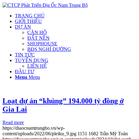
TRANG CHỦ
GIỚI THIỆU
DỰ ÁN
CĂN HỘ
ĐẤT NỀN
SHOPHOUSE
BĐS NGHỈ DƯỠNG
TIN TỨC
TUYỂN DỤNG
LIÊN HỆ
ĐẦU TƯ
Menu
Menu
Loạt dự án “khủng” 194.000 tỷ đồng ở
Gia Lai
Read more
https://diaocnamtrungbo.vn/wp-
content/uploads/2022/06/pleiku_9.jpg
1151
1682
Trần Mỹ Toàn