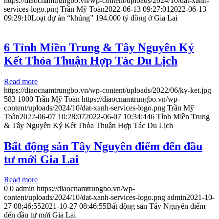
https://diaocnamtrungbo.vn/wp-content/uploads/2024/10/dat-xanh-
services-logo.png
Trần Mỹ Toàn
2022-06-13 09:27:01
2022-06-13
09:29:10
Loạt dự án “khủng” 194.000 tỷ đồng ở Gia Lai
6 Tỉnh Miền Trung & Tây Nguyên Ký
Kết Thỏa Thuận Hợp Tác Du Lịch
Read more
https://diaocnamtrungbo.vn/wp-content/uploads/2022/06/ky-ket.jpg
583
1000
Trần Mỹ Toàn
https://diaocnamtrungbo.vn/wp-
content/uploads/2024/10/dat-xanh-services-logo.png
Trần Mỹ
Toàn
2022-06-07 10:28:07
2022-06-07 10:34:44
6 Tỉnh Miền Trung
& Tây Nguyên Ký Kết Thỏa Thuận Hợp Tác Du Lịch
Bất động sản Tây Nguyên điểm đến đầu
tư mới Gia Lai
Read more
0
0
admin
https://diaocnamtrungbo.vn/wp-
content/uploads/2024/10/dat-xanh-services-logo.png
admin
2021-10-
27 08:46:55
2021-10-27 08:46:55
Bất động sản Tây Nguyên điểm
đến đầu tư mới Gia Lai