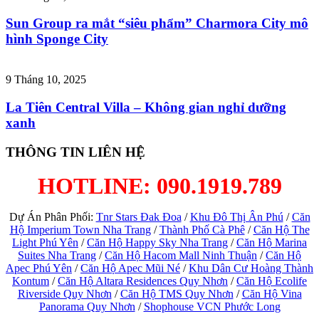
Sun Group ra mắt “siêu phẩm” Charmora City mô
hình Sponge City
9 Tháng 10, 2025
La Tiên Central Villa – Không gian nghỉ dưỡng
xanh
THÔNG TIN LIÊN HỆ
HOTLINE: 090.1919.789
Dự Án Phân Phối:
Tnr Stars Đak Đoa
/
Khu Đô Thị Ân Phú
/
Căn
Hộ Imperium Town Nha Trang
/
Thành Phố Cà Phê
/
Căn Hộ The
Light Phú Yên
/
Căn Hộ Happy Sky Nha Trang
/
Căn Hộ Marina
Suites Nha Trang
/
Căn Hộ Hacom Mall Ninh Thuận
/
Căn Hộ
Apec Phú Yên
/
Căn Hộ Apec Mũi Né
/
Khu Dân Cư Hoàng Thành
Kontum
/
Căn Hộ Altara Residences Quy Nhơn
/
Căn Hộ Ecolife
Riverside Quy Nhơn
/
Căn Hộ TMS Quy Nhơn
/
Căn Hộ Vina
Panorama Quy Nhơn
/
Shophouse VCN Phước Long