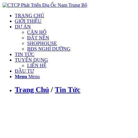
TRANG CHỦ
GIỚI THIỆU
DỰ ÁN
CĂN HỘ
ĐẤT NỀN
SHOPHOUSE
BĐS NGHỈ DƯỠNG
TIN TỨC
TUYỂN DỤNG
LIÊN HỆ
ĐẦU TƯ
Menu
Menu
Trang Chủ
/
Tin Tức