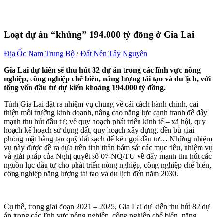
Loạt dự án
“
khủng
”
194.000 tỷ đồng ở Gia Lai
Địa Ốc Nam Trung Bộ
/
Đất Nền Tây Nguyên
Gia Lai dự kiến sẽ thu hút 82 dự án trong các lĩnh vực nông
nghiệp, công nghiệp chế biến, năng lượng tái tạo và du lịch, với
tổng vốn đầu tư dự kiến khoảng 194.000 tỷ đồng.
Tỉnh Gia Lai đặt ra nhiệm vụ chung về cải cách hành chính, cải
thiện môi trường kinh doanh, nâng cao năng lực cạnh tranh để đẩy
mạnh thu hút đầu tư; về quy hoạch phát triển kinh tế – xã hội, quy
hoạch kế hoạch sử dụng đất, quy hoạch xây dựng, đền bù giải
phóng mặt bằng tạo quỹ đất sạch để kêu gọi đầu tư… Những nhiệm
vụ này được đề ra dựa trên tinh thần bám sát các mục tiêu, nhiệm vụ
và giải pháp của Nghị quyết số 07-NQ/TU về đẩy mạnh thu hút các
nguồn lực đầu tư cho phát triển nông nghiệp, công nghiệp chế biến,
công nghiệp năng lượng tái tạo và du lịch đến năm 2030.
Cụ thể, trong giai đoạn 2021 – 2025, Gia Lai dự kiến thu hút 82 dự
án trong các lĩnh vực nông nghiệp, công nghiệp chế biến, năng