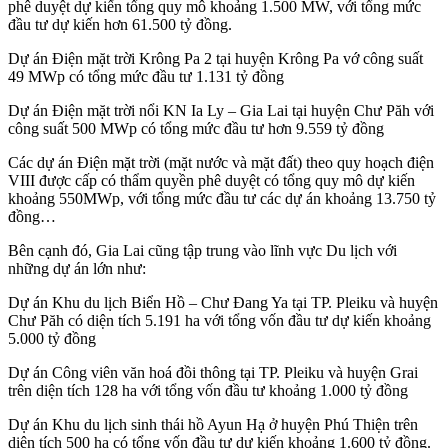
phê duyệt dự kiến tổng quy mô khoảng 1.500 MW, với tổng mức
đầu tư dự kiến hơn 61.500 tỷ đồng.
Dự án Điện mặt trời Krông Pa 2 tại huyện Krông Pa vớ công suất
49 MWp có tổng mức đầu tư 1.131 tỷ đồng
Dự án Điện mặt trời nổi KN Ia Ly – Gia Lai tại huyện Chư Păh với
công suất 500 MWp có tổng mức đầu tư hơn 9.559 tỷ đồng
Các dự án Điện mặt trời (mặt nước và mặt đất) theo quy hoạch điện
VIII được cấp có thẩm quyền phê duyệt có tổng quy mô dự kiến
khoảng 550MWp, với tổng mức đầu tư các dự án khoảng 13.750 tỷ
đồng…
Bên cạnh đó, Gia Lai cũng tập trung vào lĩnh vực Du lịch với
những dự án lớn như:
Dự án Khu du lịch Biển Hồ – Chư Đang Ya tại TP. Pleiku và huyện
Chư Păh có diện tích 5.191 ha với tổng vốn đầu tư dự kiến khoảng
5.000 tỷ đồng
Dự án Công viên văn hoá đồi thông tại TP. Pleiku và huyện Grai
trên diện tích 128 ha với tổng vốn đầu tư khoảng 1.000 tỷ đồng
Dự án Khu du lịch sinh thái hồ Ayun Hạ ở huyện Phú Thiện trên
diện tích 500 ha có tổng vốn đầu tư dự kiến khoảng 1.600 tỷ đồng.