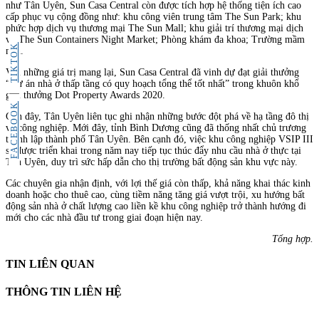
như Tân Uyên, Sun Casa Central còn được tích hợp hệ thống tiện ích cao
cấp phục vụ cộng đồng như: khu công viên trung tâm The Sun Park; khu
phức hợp dịch vụ thương mại The Sun Mall; khu giải trí thương mại dịch
vụ The Sun Containers Night Market; Phòng khám đa khoa; Trường mầm
TIKTOK
non.
Với những giá trị mang lại, Sun Casa Central đã vinh dự đạt giải thưởng
“Dự án nhà ở thấp tầng có quy hoạch tổng thể tốt nhất” trong khuôn khổ
giải thưởng Dot Property Awards 2020.
FACEBOOK
Gần đây, Tân Uyên liên tục ghi nhận những bước đột phá về hạ tầng đô thị
và công nghiệp. Mới đây, tỉnh Bình Dương cũng đã thống nhất chủ trương
thành lập thành phố Tân Uyên. Bên cạnh đó, việc khu công nghiệp VSIP III
sẽ được triển khai trong năm nay tiếp tục thúc đẩy nhu cầu nhà ở thực tại
Tân Uyên, duy trì sức hấp dẫn cho thị trường bất động sản khu vực này.
Các chuyên gia nhận định, với lợi thế giá còn thấp, khả năng khai thác kinh
doanh hoặc cho thuê cao, cùng tiềm năng tăng giá vượt trội, xu hướng bất
động sản nhà ở chất lượng cao liền kề khu công nghiệp trở thành hướng đi
mới cho các nhà đầu tư trong giai đoạn hiện nay.
Tổng hợp.
TIN LIÊN QUAN
THÔNG TIN LIÊN HỆ