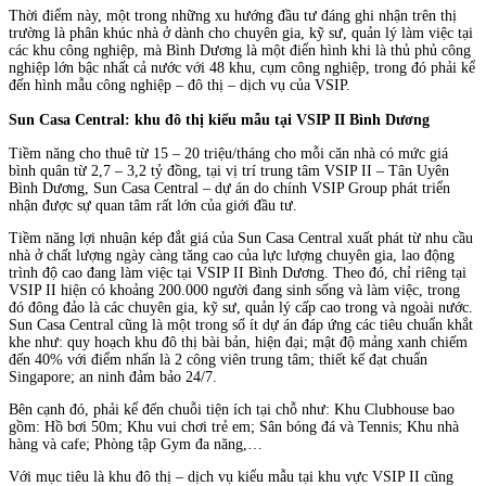
Thời điểm này, một trong những xu hướng đầu tư đáng ghi nhận trên thị
trường là phân khúc nhà ở dành cho chuyên gia, kỹ sư, quản lý làm việc tại
các khu công nghiệp, mà Bình Dương là một điển hình khi là thủ phủ công
nghiệp lớn bậc nhất cả nước với 48 khu, cụm công nghiệp, trong đó phải kể
đến hình mẫu công nghiệp – đô thị – dịch vụ của VSIP.
Sun Casa Central: khu đô thị kiểu mẫu tại VSIP II Bình Dương
Tiềm năng cho thuê từ 15 – 20 triệu/tháng cho mỗi căn nhà có mức giá
bình quân từ 2,7 – 3,2 tỷ đồng, tại vị trí trung tâm VSIP II – Tân Uyên
Bình Dương, Sun Casa Central – dự án do chính VSIP Group phát triển
nhận được sự quan tâm rất lớn của giới đầu tư.
Tiềm năng lợi nhuận kép đắt giá của Sun Casa Central xuất phát từ nhu cầu
nhà ở chất lượng ngày càng tăng cao của lực lượng chuyên gia, lao động
trình độ cao đang làm việc tại VSIP II Bình Dương. Theo đó, chỉ riêng tại
VSIP II hiện có khoảng 200.000 người đang sinh sống và làm việc, trong
đó đông đảo là các chuyên gia, kỹ sư, quản lý cấp cao trong và ngoài nước.
Sun Casa Central cũng là một trong số ít dự án đáp ứng các tiêu chuẩn khắt
khe như: quy hoạch khu đô thị bài bản, hiện đại; mật độ mảng xanh chiếm
đến 40% với điểm nhấn là 2 công viên trung tâm; thiết kế đạt chuẩn
Singapore; an ninh đảm bảo 24/7.
Bên cạnh đó, phải kể đến chuỗi tiện ích tại chỗ như: Khu Clubhouse bao
gồm: Hồ bơi 50m; Khu vui chơi trẻ em; Sân bóng đá và Tennis; Khu nhà
hàng và cafe; Phòng tập Gym đa năng,…
Với mục tiêu là khu đô thị – dịch vụ kiểu mẫu tại khu vực VSIP II cũng