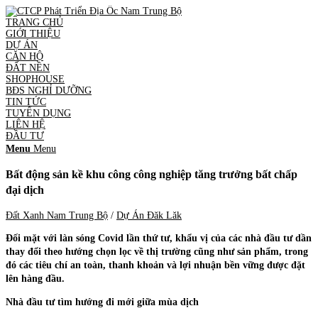
TRANG CHỦ
GIỚI THIỆU
DỰ ÁN
CĂN HỘ
ĐẤT NỀN
SHOPHOUSE
BĐS NGHỈ DƯỠNG
TIN TỨC
TUYỂN DỤNG
LIÊN HỆ
ĐẦU TƯ
Menu
Menu
Bất động sản kề khu công công nghiệp tăng trưởng bất chấp
đại dịch
Đất Xanh Nam Trung Bộ
/
Dự Án Đăk Lăk
Đối mặt với làn sóng Covid lần thứ tư, khẩu vị của các nhà đầu tư dần
thay đổi theo hướng chọn lọc về thị trường cũng như sản phẩm, trong
đó các tiêu chí an toàn, thanh khoản và lợi nhuận bền vững được đặt
lên hàng đầu.
Nhà đầu tư tìm hướng đi mới giữa mùa dịch