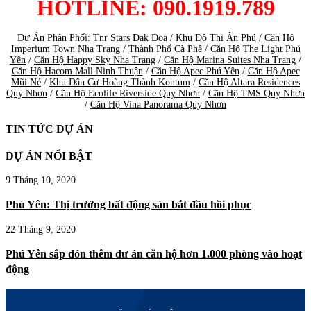
HOTLINE: 090.1919.789
Dự Án Phân Phối:
Tnr Stars Đak Đoa
/
Khu Đô Thị Ân Phú
/
Căn Hộ
Imperium Town Nha Trang
/
Thành Phố Cà Phê
/
Căn Hộ The Light Phú
Yên
/
Căn Hộ Happy Sky Nha Trang
/
Căn Hộ Marina Suites Nha Trang
/
Căn Hộ Hacom Mall Ninh Thuận
/
Căn Hộ Apec Phú Yên
/
Căn Hộ Apec
Mũi Né
/
Khu Dân Cư Hoàng Thành Kontum
/
Căn Hộ Altara Residences
Quy Nhơn
/
Căn Hộ Ecolife Riverside Quy Nhơn
/
Căn Hộ TMS Quy Nhơn
/
Căn Hộ Vina Panorama Quy Nhơn
TIN TỨC DỰ ÁN
DỰ ÁN NỔI BẬT
9 Tháng 10, 2020
Phú Yên: Thị trường bất động sản bắt đầu hồi phục
22 Tháng 9, 2020
Phú Yên sắp đón thêm dư án căn hộ hơn 1.000 phòng vào hoạt
động