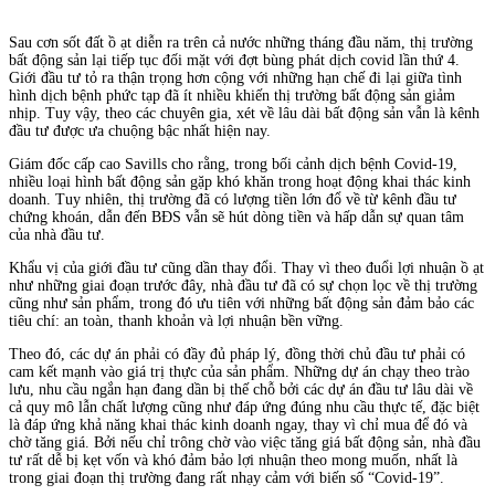
Sau cơn sốt đất ồ ạt diễn ra trên cả nước những tháng đầu năm, thị trường
bất động sản lại tiếp tục đối mặt với đợt bùng phát dịch covid lần thứ 4.
Giới đầu tư tỏ ra thận trọng hơn cộng với những hạn chế đi lại giữa tình
hình dịch bệnh phức tạp đã ít nhiều khiến thị trường bất động sản giảm
nhịp. Tuy vậy, theo các chuyên gia, xét về lâu dài bất động sản vẫn là kênh
đầu tư được ưa chuộng bậc nhất hiện nay.
Giám đốc cấp cao Savills cho rằng, trong bối cảnh dịch bệnh Covid-19,
nhiều loại hình bất động sản gặp khó khăn trong hoạt động khai thác kinh
doanh. Tuy nhiên, thị trường đã có lượng tiền lớn đổ về từ kênh đầu tư
chứng khoán, dẫn đến BĐS vẫn sẽ hút dòng tiền và hấp dẫn sự quan tâm
của nhà đầu tư.
Khẩu vị của giới đầu tư cũng dần thay đổi. Thay vì theo đuổi lợi nhuận ồ ạt
như những giai đoạn trước đây, nhà đầu tư đã có sự chọn lọc về thị trường
cũng như sản phẩm, trong đó ưu tiên với những bất động sản đảm bảo các
tiêu chí: an toàn, thanh khoản và lợi nhuận bền vững.
Theo đó, các dự án phải có đầy đủ pháp lý, đồng thời chủ đầu tư phải có
cam kết mạnh vào giá trị thực của sản phẩm. Những dự án chạy theo trào
lưu, nhu cầu ngắn hạn đang dần bị thế chỗ bởi các dự án đầu tư lâu dài về
cả quy mô lẫn chất lượng cũng như đáp ứng đúng nhu cầu thực tế, đặc biệt
là đáp ứng khả năng khai thác kinh doanh ngay, thay vì chỉ mua để đó và
chờ tăng giá. Bởi nếu chỉ trông chờ vào việc tăng giá bất động sản, nhà đầu
tư rất dễ bị kẹt vốn và khó đảm bảo lợi nhuận theo mong muốn, nhất là
trong giai đoạn thị trường đang rất nhạy cảm với biến số “Covid-19”.