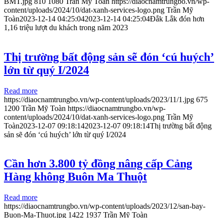
BMT.jpg
810
1080
Trần Mỹ Toàn
https://diaocnamtrungbo.vn/wp-
content/uploads/2024/10/dat-xanh-services-logo.png
Trần Mỹ
Toàn
2023-12-14 04:25:04
2023-12-14 04:25:04
Đắk Lắk đón hơn
1,16 triệu lượt du khách trong năm 2023
Thị trường bất động sản sẽ đón ‘cú huých’
lớn từ quý I/2024
Read more
https://diaocnamtrungbo.vn/wp-content/uploads/2023/11/1.jpg
675
1200
Trần Mỹ Toàn
https://diaocnamtrungbo.vn/wp-
content/uploads/2024/10/dat-xanh-services-logo.png
Trần Mỹ
Toàn
2023-12-07 09:18:14
2023-12-07 09:18:14
Thị trường bất động
sản sẽ đón ‘cú huých’ lớn từ quý I/2024
Cần hơn 3.800 tỷ đồng nâng cấp Cảng
Hàng không Buôn Ma Thuột
Read more
https://diaocnamtrungbo.vn/wp-content/uploads/2023/12/san-bay-
Buon-Ma-Thuot.jpg
1422
1937
Trần Mỹ Toàn