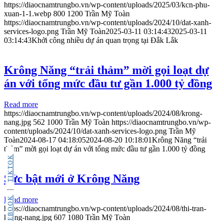
https://diaocnamtrungbo.vn/wp-content/uploads/2025/03/kcn-phu-
xuan-1-1.webp
800
1200
Trần Mỹ Toàn
https://diaocnamtrungbo.vn/wp-content/uploads/2024/10/dat-xanh-
services-logo.png
Trần Mỹ Toàn
2025-03-11 03:14:43
2025-03-11
03:14:43
Khởi công nhiều dự án quan trọng tại Đắk Lắk
Krông Năng “trải thảm”​ mời gọi loạt dự
án với tổng mức đầu tư gần 1.000 tỷ đồng
Read more
https://diaocnamtrungbo.vn/wp-content/uploads/2024/08/krong-
nang.jpg
562
1000
Trần Mỹ Toàn
https://diaocnamtrungbo.vn/wp-
content/uploads/2024/10/dat-xanh-services-logo.png
Trần Mỹ
Toàn
2024-08-17 04:18:05
2024-08-20 10:18:01
Krông Năng “trải
thảm”​ mời gọi loạt dự án với tổng mức đầu tư gần 1.000 tỷ đồng
TIKTOK
Sức bật mới ở Krông Năng
FACEBOOK
Read more
https://diaocnamtrungbo.vn/wp-content/uploads/2024/08/thi-tran-
krong-nang.jpg
607
1080
Trần Mỹ Toàn