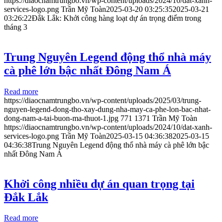
https://diaocnamtrungbo.vn/wp-content/uploads/2024/10/dat-xanh-
services-logo.png
Trần Mỹ Toàn
2025-03-20 03:25:35
2025-03-21
03:26:22
Đắk Lắk: Khởi công hàng loạt dự án trọng điểm trong
tháng 3
Trung Nguyên Legend động thổ nhà máy
cà phê lớn bậc nhất Đông Nam Á
Read more
https://diaocnamtrungbo.vn/wp-content/uploads/2025/03/trung-
nguyen-legend-dong-tho-xay-dung-nha-may-ca-phe-lon-bac-nhat-
dong-nam-a-tai-buon-ma-thuot-1.jpg
771
1371
Trần Mỹ Toàn
https://diaocnamtrungbo.vn/wp-content/uploads/2024/10/dat-xanh-
services-logo.png
Trần Mỹ Toàn
2025-03-15 04:36:38
2025-03-15
04:36:38
Trung Nguyên Legend động thổ nhà máy cà phê lớn bậc
nhất Đông Nam Á
Khởi công nhiều dự án quan trọng tại
Đắk Lắk
Read more