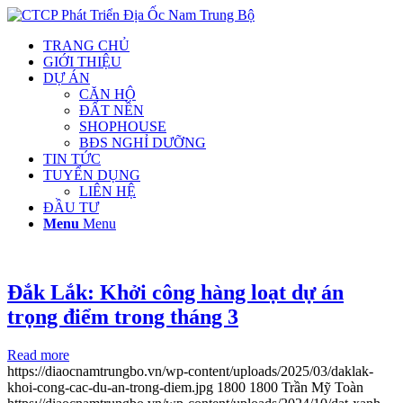
TRANG CHỦ
GIỚI THIỆU
DỰ ÁN
CĂN HỘ
ĐẤT NỀN
SHOPHOUSE
BĐS NGHỈ DƯỠNG
TIN TỨC
TUYỂN DỤNG
LIÊN HỆ
ĐẦU TƯ
Menu
Menu
Đắk Lắk: Khởi công hàng loạt dự án
trọng điểm trong tháng 3
Read more
https://diaocnamtrungbo.vn/wp-content/uploads/2025/03/daklak-
khoi-cong-cac-du-an-trong-diem.jpg
1800
1800
Trần Mỹ Toàn