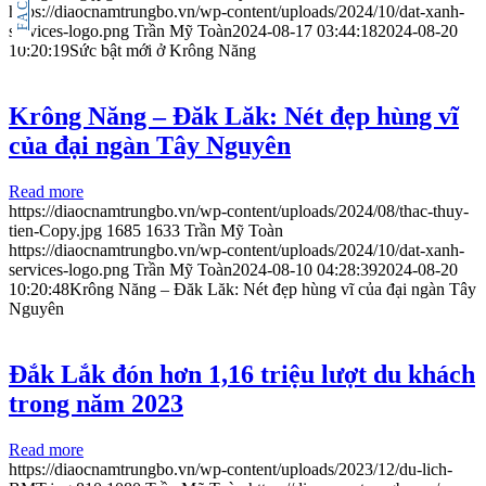
https://diaocnamtrungbo.vn/wp-content/uploads/2024/10/dat-xanh-
services-logo.png
Trần Mỹ Toàn
2024-08-17 03:44:18
2024-08-20
10:20:19
Sức bật mới ở Krông Năng
Krông Năng – Đăk Lăk: Nét đẹp hùng vĩ
của đại ngàn Tây Nguyên
Read more
https://diaocnamtrungbo.vn/wp-content/uploads/2024/08/thac-thuy-
tien-Copy.jpg
1685
1633
Trần Mỹ Toàn
https://diaocnamtrungbo.vn/wp-content/uploads/2024/10/dat-xanh-
services-logo.png
Trần Mỹ Toàn
2024-08-10 04:28:39
2024-08-20
10:20:48
Krông Năng – Đăk Lăk: Nét đẹp hùng vĩ của đại ngàn Tây
Nguyên
Đắk Lắk đón hơn 1,16 triệu lượt du khách
trong năm 2023
Read more
https://diaocnamtrungbo.vn/wp-content/uploads/2023/12/du-lich-