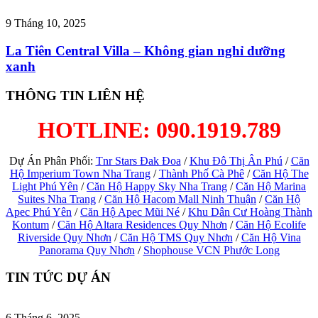
9 Tháng 10, 2025
La Tiên Central Villa – Không gian nghỉ dưỡng
xanh
THÔNG TIN LIÊN HỆ
HOTLINE: 090.1919.789
Dự Án Phân Phối:
Tnr Stars Đak Đoa
/
Khu Đô Thị Ân Phú
/
Căn
Hộ Imperium Town Nha Trang
/
Thành Phố Cà Phê
/
Căn Hộ The
Light Phú Yên
/
Căn Hộ Happy Sky Nha Trang
/
Căn Hộ Marina
Suites Nha Trang
/
Căn Hộ Hacom Mall Ninh Thuận
/
Căn Hộ
Apec Phú Yên
/
Căn Hộ Apec Mũi Né
/
Khu Dân Cư Hoàng Thành
Kontum
/
Căn Hộ Altara Residences Quy Nhơn
/
Căn Hộ Ecolife
Riverside Quy Nhơn
/
Căn Hộ TMS Quy Nhơn
/
Căn Hộ Vina
Panorama Quy Nhơn
/
Shophouse VCN Phước Long
TIN TỨC DỰ ÁN
6 Tháng 6, 2025