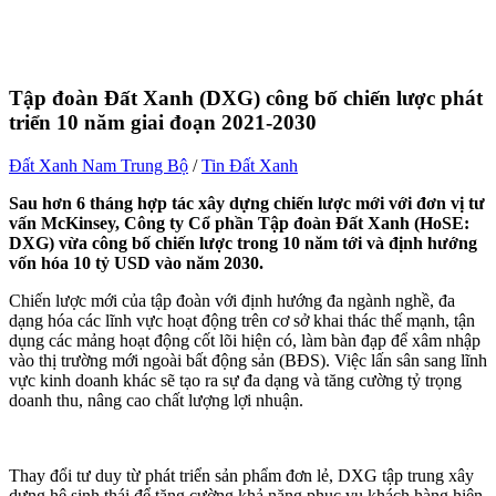
Tập đoàn Đất Xanh (DXG) công bố chiến lược phát
triển 10 năm giai đoạn 2021-2030
Đất Xanh Nam Trung Bộ
/
Tin Đất Xanh
Sau hơn 6 tháng hợp tác xây dựng chiến lược mới với đơn vị tư
vấn McKinsey, Công ty Cổ phần Tập đoàn Đất Xanh (HoSE:
DXG) vừa công bố chiến lược trong 10 năm tới và định hướng
vốn hóa 10 tỷ USD vào năm 2030.
Chiến lược mới của tập đoàn với định hướng đa ngành nghề, đa
dạng hóa các lĩnh vực hoạt động trên cơ sở khai thác thế mạnh, tận
dụng các mảng hoạt động cốt lõi hiện có, làm bàn đạp để xâm nhập
vào thị trường mới ngoài bất động sản (BĐS). Việc lấn sân sang lĩnh
vực kinh doanh khác sẽ tạo ra sự đa dạng và tăng cường tỷ trọng
doanh thu, nâng cao chất lượng lợi nhuận.
Thay đổi tư duy từ phát triển sản phẩm đơn lẻ, DXG tập trung xây
dựng hệ sinh thái để tăng cường khả năng phục vụ khách hàng hiện