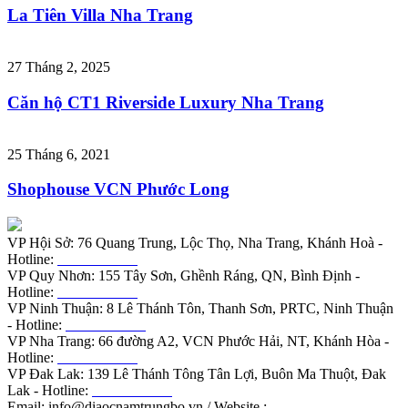
La Tiên Villa Nha Trang
27 Tháng 2, 2025
Căn hộ CT1 Riverside Luxury Nha Trang
25 Tháng 6, 2021
Shophouse VCN Phước Long
VP Hội Sở: 76 Quang Trung, Lộc Thọ, Nha Trang, Khánh Hoà -
Hotline:
0901.919.789
VP Quy Nhơn: 155 Tây Sơn, Ghềnh Ráng, QN, Bình Định -
Hotline:
0855.988.789
VP Ninh Thuận: 8 Lê Thánh Tôn, Thanh Sơn, PRTC, Ninh Thuận
- Hotline:
0789.188.585
VP Nha Trang: 66 đường A2, VCN Phước Hải, NT, Khánh Hòa -
Hotline:
0566.879.979
VP Đak Lak: 139 Lê Thánh Tông Tân Lợi, Buôn Ma Thuột, Đak
Lak - Hotline:
0798.989.689
Email: info@diaocnamtrungbo.vn / Website :