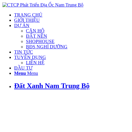
TRANG CHỦ
GIỚI THIỆU
DỰ ÁN
CĂN HỘ
ĐẤT NỀN
SHOPHOUSE
BĐS NGHỈ DƯỠNG
TIN TỨC
TUYỂN DỤNG
LIÊN HỆ
ĐẦU TƯ
Menu
Menu
Đất Xanh Nam Trung Bộ
Tin Đất Xanh