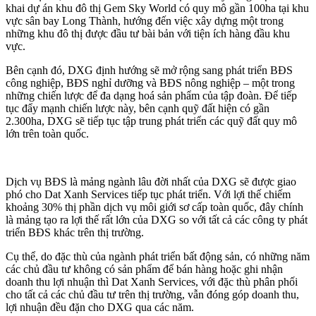
khai dự án khu đô thị Gem Sky World có quy mô gần 100ha tại khu
vực sân bay Long Thành, hướng đến việc xây dựng một trong
những khu đô thị được đầu tư bài bản với tiện ích hàng đầu khu
vực.
Bên cạnh đó, DXG định hướng sẽ mở rộng sang phát triển BĐS
công nghiệp, BĐS nghỉ dưỡng và BĐS nông nghiệp – một trong
những chiến lược để đa dạng hoá sản phẩm của tập đoàn. Để tiếp
tục đẩy mạnh chiến lược này, bên cạnh quỹ đất hiện có gần
2.300ha, DXG sẽ tiếp tục tập trung phát triển các quỹ đất quy mô
lớn trên toàn quốc.
Dịch vụ BĐS là mảng ngành lâu đời nhất của DXG sẽ được giao
phó cho Dat Xanh Services tiếp tục phát triển. Với lợi thế chiếm
khoảng 30% thị phần dịch vụ môi giới sơ cấp toàn quốc, đây chính
là mảng tạo ra lợi thế rất lớn của DXG so với tất cả các công ty phát
triển BĐS khác trên thị trường.
Cụ thể, do đặc thù của ngành phát triển bất động sản, có những năm
các chủ đầu tư không có sản phẩm để bán hàng hoặc ghi nhận
doanh thu lợi nhuận thì Dat Xanh Services, với đặc thù phân phối
cho tất cả các chủ đầu tư trên thị trường, vẫn đóng góp doanh thu,
lợi nhuận đều đặn cho DXG qua các năm.