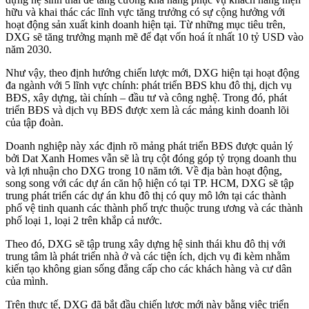
hữu và khai thác các lĩnh vực tăng trưởng có sự cộng hưởng với
hoạt động sản xuất kinh doanh hiện tại. Từ những mục tiêu trên,
DXG sẽ tăng trưởng mạnh mẽ để đạt vốn hoá ít nhất 10 tỷ USD vào
năm 2030.
Như vậy, theo định hướng chiến lược mới, DXG hiện tại hoạt động
đa ngành với 5 lĩnh vực chính: phát triển BĐS khu đô thị, dịch vụ
BĐS, xây dựng, tài chính – đầu tư và công nghệ. Trong đó, phát
triển BĐS và dịch vụ BĐS được xem là các mảng kinh doanh lõi
của tập đoàn.
Doanh nghiệp này xác định rõ mảng phát triển BĐS được quản lý
bởi Dat Xanh Homes vẫn sẽ là trụ cột đóng góp tỷ trọng doanh thu
và lợi nhuận cho DXG trong 10 năm tới. Về địa bàn hoạt động,
song song với các dự án căn hộ hiện có tại TP. HCM, DXG sẽ tập
trung phát triển các dự án khu đô thị có quy mô lớn tại các thành
phố vệ tinh quanh các thành phố trực thuộc trung ương và các thành
phố loại 1, loại 2 trên khắp cả nước.
Theo đó, DXG sẽ tập trung xây dựng hệ sinh thái khu đô thị với
trung tâm là phát triển nhà ở và các tiện ích, dịch vụ đi kèm nhằm
kiến tạo không gian sống đẳng cấp cho các khách hàng và cư dân
của mình.
Trên thực tế, DXG đã bắt đầu chiến lược mới này bằng việc triển