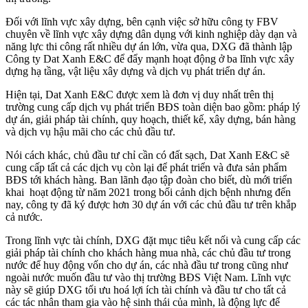
Đối với lĩnh vực xây dựng, bên cạnh việc sở hữu công ty FBV
chuyên về lĩnh vực xây dựng dân dụng với kinh nghiệp dày dạn và
năng lực thi công rất nhiều dự án lớn, vừa qua, DXG đã thành lập
Công ty Dat Xanh E&C để đẩy mạnh hoạt động ở ba lĩnh vực xây
dựng hạ tầng, vật liệu xây dựng và dịch vụ phát triển dự án.
Hiện tại, Dat Xanh E&C được xem là đơn vị duy nhất trên thị
trường cung cấp dịch vụ phát triển BĐS toàn diện bao gồm: pháp lý
dự án, giải pháp tài chính, quy hoạch, thiết kế, xây dựng, bán hàng
và dịch vụ hậu mãi cho các chủ đầu tư.
Nói cách khác, chủ đầu tư chỉ cần có đất sạch, Dat Xanh E&C sẽ
cung cấp tất cả các dịch vụ còn lại để phát triển và đưa sản phẩm
BĐS tới khách hàng. Ban lãnh đạo tập đoàn cho biết, dù mới triển
khai hoạt động từ năm 2021 trong bối cảnh dịch bệnh nhưng đến
nay, công ty đã ký được hơn 30 dự án với các chủ đầu tư trên khắp
cả nước.
Trong lĩnh vực tài chính, DXG đặt mục tiêu kết nối và cung cấp các
giải pháp tài chính cho khách hàng mua nhà, các chủ đầu tư trong
nước để huy động vốn cho dự án, các nhà đầu tư trong cũng như
ngoài nước muốn đầu tư vào thị trường BĐS Việt Nam. Lĩnh vực
này sẽ giúp DXG tối ưu hoá lợi ích tài chính và đầu tư cho tất cả
các tác nhân tham gia vào hệ sinh thái của mình, là động lực để