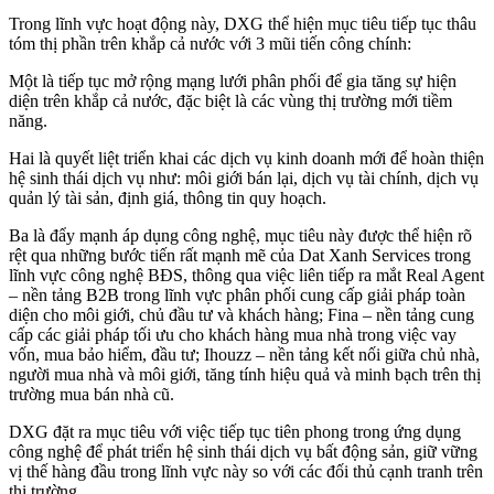
Trong lĩnh vực hoạt động này, DXG thể hiện mục tiêu tiếp tục thâu
tóm thị phần trên khắp cả nước với 3 mũi tiến công chính:
Một là tiếp tục mở rộng mạng lưới phân phối để gia tăng sự hiện
diện trên khắp cả nước, đặc biệt là các vùng thị trường mới tiềm
năng.
Hai là quyết liệt triển khai các dịch vụ kinh doanh mới để hoàn thiện
hệ sinh thái dịch vụ như: môi giới bán lại, dịch vụ tài chính, dịch vụ
quản lý tài sản, định giá, thông tin quy hoạch.
Ba là đẩy mạnh áp dụng công nghệ, mục tiêu này được thể hiện rõ
rệt qua những bước tiến rất mạnh mẽ của Dat Xanh Services trong
lĩnh vực công nghệ BĐS, thông qua việc liên tiếp ra mắt Real Agent
– nền tảng B2B trong lĩnh vực phân phối cung cấp giải pháp toàn
diện cho môi giới, chủ đầu tư và khách hàng; Fina – nền tảng cung
cấp các giải pháp tối ưu cho khách hàng mua nhà trong việc vay
vốn, mua bảo hiểm, đầu tư; Ihouzz – nền tảng kết nối giữa chủ nhà,
người mua nhà và môi giới, tăng tính hiệu quả và minh bạch trên thị
trường mua bán nhà cũ.
DXG đặt ra mục tiêu với việc tiếp tục tiên phong trong ứng dụng
công nghệ để phát triển hệ sinh thái dịch vụ bất động sản, giữ vững
vị thế hàng đầu trong lĩnh vực này so với các đối thủ cạnh tranh trên
thị trường.