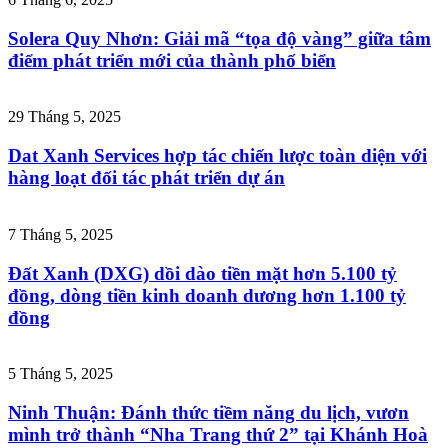
Solera Quy Nhơn: Giải mã “tọa độ vàng” giữa tâm
điểm phát triển mới của thành phố biển
29 Tháng 5, 2025
Dat Xanh Services hợp tác chiến lược toàn diện với
hàng loạt đối tác phát triển dự án
7 Tháng 5, 2025
Đất Xanh (DXG) dồi dào tiền mặt hơn 5.100 tỷ
đồng, dòng tiền kinh doanh dương hơn 1.100 tỷ
đồng
5 Tháng 5, 2025
Ninh Thuận: Đánh thức tiềm năng du lịch, vươn
mình trở thành “Nha Trang thứ 2” tại Khánh Hoà