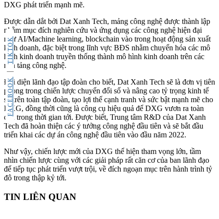
DXG phát triển mạnh mẽ.
Được dẫn dắt bởi Dat Xanh Tech, mảng công nghệ được thành lập
nhằm mục đích nghiên cứu và ứng dụng các công nghệ hiện đại
như AI/Machine learning, blockchain vào trong hoạt động sản xuất
TIKTOK
kinh doanh, đặc biệt trong lĩnh vực BĐS nhằm chuyển hóa các mô
hình kinh doanh truyền thống thành mô hình kinh doanh trên các
nền tảng công nghệ.
FACEBOOK
Đại diện lãnh đạo tập đoàn cho biết, Dat Xanh Tech sẽ là đơn vị tiên
phong trong chiến lược chuyển đổi số và nâng cao tỷ trọng kinh tế
số trên toàn tập đoàn, tạo lợi thế cạnh tranh và sức bật mạnh mẽ cho
DXG, đồng thời cũng là công cụ hiệu quả để DXG vươn ra toàn
cầu trong thời gian tới. Được biết, Trung tâm R&D của Dat Xanh
Tech đã hoàn thiện các ý tưởng công nghệ đầu tiên và sẽ bắt đầu
triển khai các dự án công nghệ đầu tiên vào đầu năm 2022.
Như vậy, chiến lược mới của DXG thể hiện tham vọng lớn, tầm
nhìn chiến lược cùng với các giải pháp rất căn cơ của ban lãnh đạo
để tiếp tục phát triển vượt trội, về đích ngoạn mục trên hành trình tỷ
đô trong thập kỷ tới.
TIN LIÊN QUAN